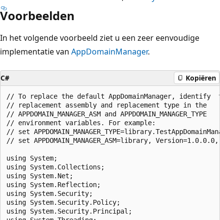
Voorbeelden
In het volgende voorbeeld ziet u een zeer eenvoudige
implementatie van
AppDomainManager
.
C#
Kopiëren
// To replace the default AppDomainManager, identify  t
// replacement assembly and replacement type in the

// APPDOMAIN_MANAGER_ASM and APPDOMAIN_MANAGER_TYPE

// environment variables. For example:

// set APPDOMAIN_MANAGER_TYPE=library.TestAppDomainMana
// set APPDOMAIN_MANAGER_ASM=library, Version=1.0.0.0,
using System;

using System.Collections;

using System.Net;

using System.Reflection;

using System.Security;

using System.Security.Policy;

using System.Security.Principal;

using System.Threading;
