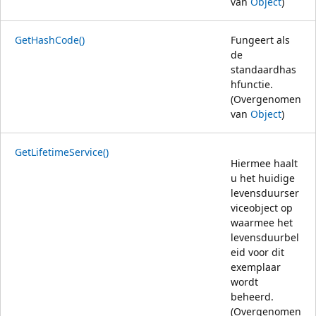
van
Object
)
GetHashCode()
Fungeert als
de
standaardhas
hfunctie.
(Overgenomen
van
Object
)
GetLifetimeService()
Hiermee haalt
u het huidige
levensduurser
viceobject op
waarmee het
levensduurbel
eid voor dit
exemplaar
wordt
beheerd.
(Overgenomen