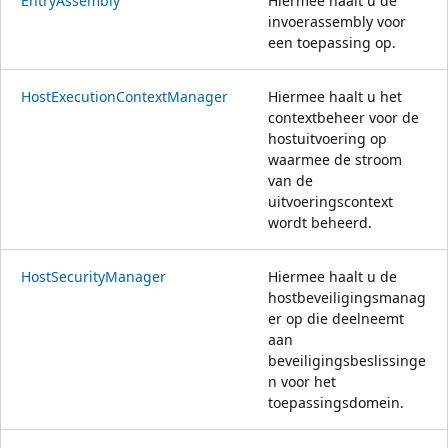
EntryAssembly
Hiermee haalt u de
invoerassembly voor
een toepassing op.
HostExecutionContextManager
Hiermee haalt u het
contextbeheer voor de
hostuitvoering op
waarmee de stroom
van de
uitvoeringscontext
wordt beheerd.
HostSecurityManager
Hiermee haalt u de
hostbeveiligingsmanag
er op die deelneemt
aan
beveiligingsbeslissinge
n voor het
toepassingsdomein.