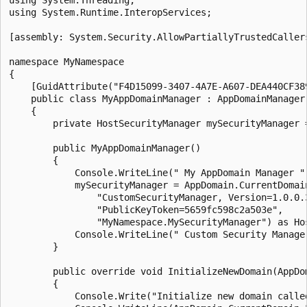
using System.Runtime.InteropServices;

[assembly: System.Security.AllowPartiallyTrustedCallers
namespace MyNamespace

{

    [GuidAttribute("F4D15099-3407-4A7E-A607-DEA440CF389
    public class MyAppDomainManager : AppDomainManager

    {

        private HostSecurityManager mySecurityManager =
        public MyAppDomainManager()

        {

            Console.WriteLine(" My AppDomain Manager ")
            mySecurityManager = AppDomain.CurrentDomain
                "CustomSecurityManager, Version=1.0.0.3
                "PublicKeyToken=5659fc598c2a503e",

                "MyNamespace.MySecurityManager") as Hos
            Console.WriteLine(" Custom Security Manager
        }

        public override void InitializeNewDomain(AppDom
        {

            Console.Write("Initialize new domain called