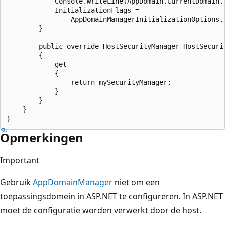
            Console.WriteLine(AppDomain.CurrentDomain.F
            InitializationFlags =

                AppDomainManagerInitializationOptions.R
        }

        public override HostSecurityManager HostSecurit
        {

            get

            {

                return mySecurityManager;

            }

        }

    }

Opmerkingen
Important
Gebruik
AppDomainManager
niet om een
toepassingsdomein in ASP.NET te configureren. In ASP.NET
moet de configuratie worden verwerkt door de host.