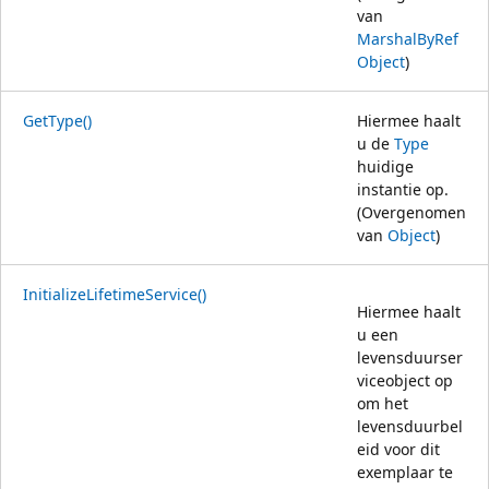
van
MarshalByRef
Object
)
GetType()
Hiermee haalt
u de
Type
huidige
instantie op.
(Overgenomen
van
Object
)
InitializeLifetimeService()
Hiermee haalt
u een
levensduurser
viceobject op
om het
levensduurbel
eid voor dit
exemplaar te