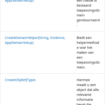
AppDomainSetup)
een nieuw of
bestaand
toepassingsdo
mein
geretourneerd
.
CreateDomainHelper(String, Evidence,
Biedt een
AppDomainSetup)
helpermethod
e voor het
maken van
een
toepassingsdo
mein.
CreateObjRef(Type)
Hiermee
maakt u een
object dat alle
relevante
informatie
bevat die