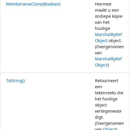
MemberwiseClone(Boolean)
Hiermee
maakt u een
ondiepe kopie
van het
huidige
MarshalByRef
Object
object.
(Overgenomen
van
MarshalByRef
Object
)
ToString()
Retourneert
een
tekenreeks die
het huidige
object
vertegenwoor
digt.
(Overgenomen
van
Object
)