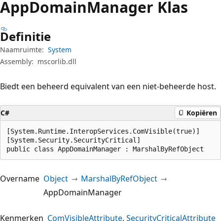
App
Domain
Manager Klas
Definitie
Naamruimte:
System
Assembly:
mscorlib.dll
Biedt een beheerd equivalent van een niet-beheerde host.
C#
Kopiëren
[System.Runtime.InteropServices.ComVisible(true)]

[System.Security.SecurityCritical]

public class AppDomainManager : MarshalByRefObject
Overname
Object
MarshalByRefObject
AppDomainManager
Kenmerken
ComVisibleAttribute
SecurityCriticalAttribute