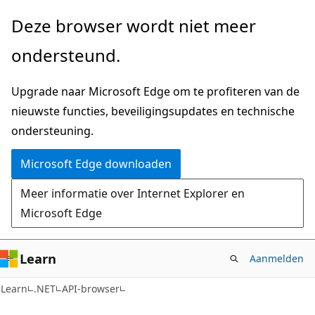
Naar
Naar
Deze browser wordt niet meer
hoofdinhoud
navigatie
ondersteund.
gaan
op
de
Upgrade naar Microsoft Edge om te profiteren van de
pagina
nieuwste functies, beveiligingsupdates en technische
gaan
ondersteuning.
Microsoft Edge downloaden
Meer informatie over Internet Explorer en
Microsoft Edge
Learn
Aanmelden
C#
Learn
.NET
API-browser