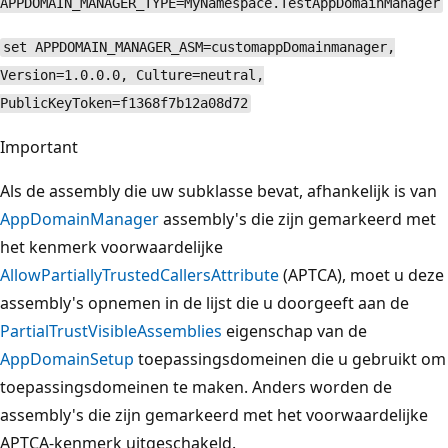
APPDOMAIN_MANAGER_TYPE=MyNamespace.TestAppDomainManager
set APPDOMAIN_MANAGER_ASM=customappDomainmanager,
Version=1.0.0.0, Culture=neutral,
PublicKeyToken=f1368f7b12a08d72
Important
Als de assembly die uw subklasse bevat, afhankelijk is van
AppDomainManager
assembly's die zijn gemarkeerd met
het kenmerk voorwaardelijke
AllowPartiallyTrustedCallersAttribute
(APTCA), moet u deze
assembly's opnemen in de lijst die u doorgeeft aan de
PartialTrustVisibleAssemblies
eigenschap van de
AppDomainSetup
toepassingsdomeinen die u gebruikt om
toepassingsdomeinen te maken. Anders worden de
assembly's die zijn gemarkeerd met het voorwaardelijke
APTCA-kenmerk uitgeschakeld.