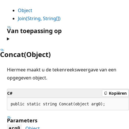
Object
Join(String, String[])
Van toepassing op
Concat(Object)
Hiermee maakt u de tekenreeksweergave van een
opgegeven object.
C#
Kopiëren
public static string Concat(object arg0);
Parameters
Object
arg0