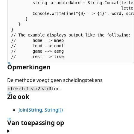
         string scrambledWord = String.Concat(letter
                                              letter
         Console.WriteLine("{0} --> {1}", word, scra
      } 

   }

}

// The example displays output like the following:

//       home --> mheo

//       food --> oodf

//       game --> aemg

Opmerkingen
De methode voegt geen scheidingstekens
toe.
str0
str1
str2
str3
Zie ook
Join(String, String[])
Van toepassing op