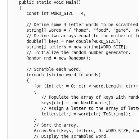
   public static void Main()

   {

      const int WORD_SIZE = 4;

      // Define some 4-letter words to be scrambled.
      string[] words = { "home", "food", "game", "re
      // Define two arrays equal to the number of le
      double[] keys = new double[WORD_SIZE];

      string[] letters = new string[WORD_SIZE];

      // Initialize the random number generator.

      Random rnd = new Random();

      // Scramble each word.

      foreach (string word in words)

      {

         for (int ctr = 0; ctr < word.Length; ctr++)
         {

            // Populate the array of keys with rando
            keys[ctr] = rnd.NextDouble();

            // Assign a letter to the array of lette
            letters[ctr] = word[ctr].ToString();

         }   

         // Sort the array. 

         Array.Sort(keys, letters, 0, WORD_SIZE, Com
         // Display the scrambled word.
