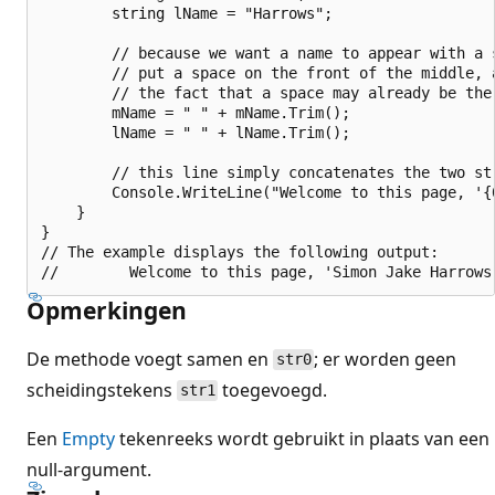
        string lName = "Harrows";

        // because we want a name to appear with a s
        // put a space on the front of the middle, a
        // the fact that a space may already be ther
        mName = " " + mName.Trim();

        lName = " " + lName.Trim();

        // this line simply concatenates the two str
        Console.WriteLine("Welcome to this page, '{
    }

}

// The example displays the following output:

Opmerkingen
De methode voegt samen en
; er worden geen
str0
scheidingstekens
toegevoegd.
str1
Een
Empty
tekenreeks wordt gebruikt in plaats van een
null-argument.