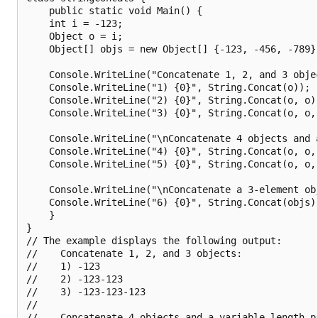
    public static void Main() {

    int i = -123;

    Object o = i;

    Object[] objs = new Object[] {-123, -456, -789};
    Console.WriteLine("Concatenate 1, 2, and 3 objec
    Console.WriteLine("1) {0}", String.Concat(o));

    Console.WriteLine("2) {0}", String.Concat(o, o))
    Console.WriteLine("3) {0}", String.Concat(o, o, 
    Console.WriteLine("\nConcatenate 4 objects and 
    Console.WriteLine("4) {0}", String.Concat(o, o, 
    Console.WriteLine("5) {0}", String.Concat(o, o, 
    Console.WriteLine("\nConcatenate a 3-element obj
    Console.WriteLine("6) {0}", String.Concat(objs))
    }

}

// The example displays the following output:

//    Concatenate 1, 2, and 3 objects:

//    1) -123

//    2) -123-123

//    3) -123-123-123

//

//    Concatenate 4 objects and a variable length pa