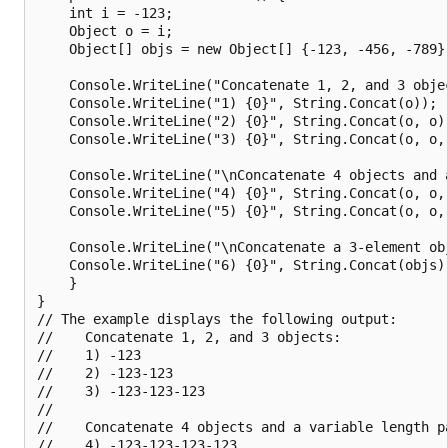
    int i = -123;

    Object o = i;

    Object[] objs = new Object[] {-123, -456, -789};
    Console.WriteLine("Concatenate 1, 2, and 3 objec
    Console.WriteLine("1) {0}", String.Concat(o));

    Console.WriteLine("2) {0}", String.Concat(o, o))
    Console.WriteLine("3) {0}", String.Concat(o, o, 
    Console.WriteLine("\nConcatenate 4 objects and 
    Console.WriteLine("4) {0}", String.Concat(o, o, 
    Console.WriteLine("5) {0}", String.Concat(o, o, 
    Console.WriteLine("\nConcatenate a 3-element obj
    Console.WriteLine("6) {0}", String.Concat(objs))
    }

}

// The example displays the following output:

//    Concatenate 1, 2, and 3 objects:

//    1) -123

//    2) -123-123

//    3) -123-123-123

//

//    Concatenate 4 objects and a variable length pa
//    4) -123-123-123-123
