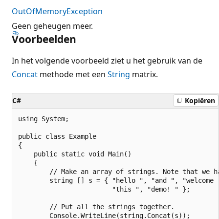
OutOfMemoryException
Geen geheugen meer.
Voorbeelden
In het volgende voorbeeld ziet u het gebruik van de
Concat
methode met een
String
matrix.
C#
Kopiëren
using System;

public class Example

{

    public static void Main()

    {

        // Make an array of strings. Note that we ha
        string [] s = { "hello ", "and ", "welcome "
                        "this ", "demo! " };

        // Put all the strings together.

        Console.WriteLine(string.Concat(s));
