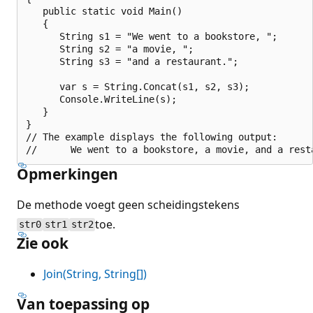
   public static void Main()

   {

      String s1 = "We went to a bookstore, ";

      String s2 = "a movie, ";

      String s3 = "and a restaurant.";

      var s = String.Concat(s1, s2, s3);

      Console.WriteLine(s);

   }

}

// The example displays the following output:

Opmerkingen
De methode voegt geen scheidingstekens
toe.
str0
str1
str2
Zie ook
Join(String, String[])
Van toepassing op