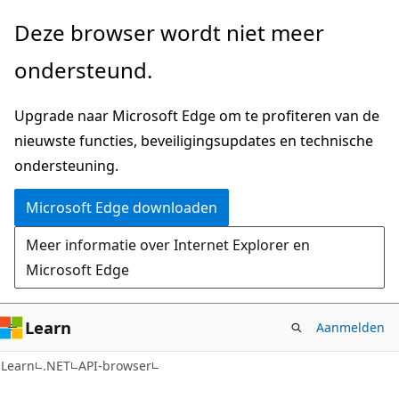
Naar
Naar
Deze browser wordt niet meer
hoofdinhoud
navigatie
ondersteund.
gaan
op
de
Upgrade naar Microsoft Edge om te profiteren van de
pagina
nieuwste functies, beveiligingsupdates en technische
gaan
ondersteuning.
Microsoft Edge downloaden
Meer informatie over Internet Explorer en
Microsoft Edge
Learn
Aanmelden
C#
Learn
.NET
API-browser