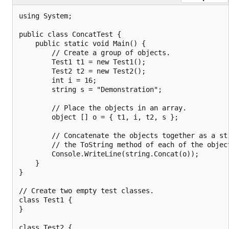
using System;

public class ConcatTest {

    public static void Main() {

        // Create a group of objects.

        Test1 t1 = new Test1();

        Test2 t2 = new Test2();

        int i = 16;

        string s = "Demonstration";

        // Place the objects in an array.

        object [] o = { t1, i, t2, s };

        // Concatenate the objects together as a str
        // the ToString method of each of the object
        Console.WriteLine(string.Concat(o));

    }

}

// Create two empty test classes.

class Test1 {

}

class Test2 {
