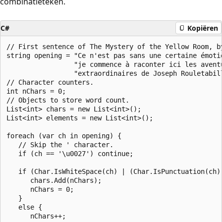
combinatieteken.
C#
Kopiëren
// First sentence of The Mystery of the Yellow Room, by
string opening = "Ce n'est pas sans une certaine émotio
                 "je commence à raconter ici les aventu
                 "extraordinaires de Joseph Rouletabill
// Character counters.

int nChars = 0;

// Objects to store word count.

List<int> chars = new List<int>();

List<int> elements = new List<int>();

foreach (var ch in opening) {

   // Skip the ' character.

   if (ch == '\u0027') continue;

   if (Char.IsWhiteSpace(ch) | (Char.IsPunctuation(ch))
      chars.Add(nChars);

      nChars = 0;

   }

   else {

      nChars++;
