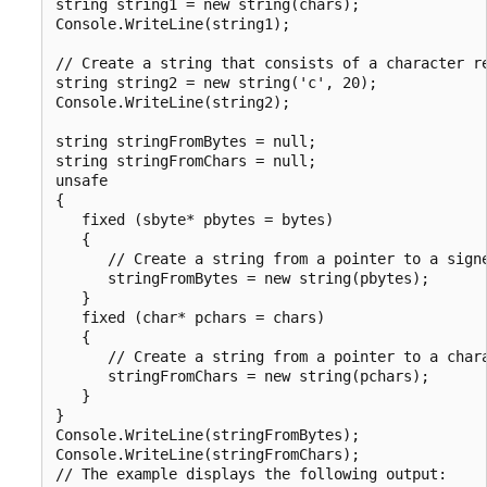
string string1 = new string(chars);

Console.WriteLine(string1);

// Create a string that consists of a character re
string string2 = new string('c', 20);

Console.WriteLine(string2);

string stringFromBytes = null;

string stringFromChars = null;

unsafe

{

   fixed (sbyte* pbytes = bytes)

   {

      // Create a string from a pointer to a signe
      stringFromBytes = new string(pbytes);

   }

   fixed (char* pchars = chars)

   {

      // Create a string from a pointer to a chara
      stringFromChars = new string(pchars);

   }

}

Console.WriteLine(stringFromBytes);

Console.WriteLine(stringFromChars);

// The example displays the following output:
