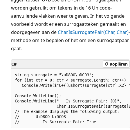
worden gebruikt om tekens in de 16 Unicode-
aanvullende vlakken weer te geven. In het volgende
voorbeeld wordt er een surrogaatteken gemaakt en
doorgegeven aan de
Char.IsSurrogatePair(Char, Char)
-
methode om te bepalen of het om een surrogaatpaar
gaat.
C#
Kopiëren
string surrogate = "\uD800\uDC03";

for (int ctr = 0; ctr < surrogate.Length; ctr++) 

   Console.Write($"U+{(ushort)surrogate[ctr]:X2} "
Console.WriteLine();

Console.WriteLine("   Is Surrogate Pair: {0}", 

                  Char.IsSurrogatePair(surrogate[0
// The example displays the following output:

//       U+D800 U+DC03
