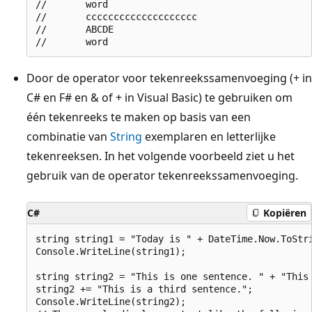
//       word

//       cccccccccccccccccccc

//       ABCDE

Door de operator voor tekenreekssamenvoeging (+ in
C# en F# en & of + in Visual Basic) te gebruiken om
één tekenreeks te maken op basis van een
combinatie van
String
exemplaren en letterlijke
tekenreeksen. In het volgende voorbeeld ziet u het
gebruik van de operator tekenreekssamenvoeging.
C#
Kopiëren
string string1 = "Today is " + DateTime.Now.ToStri
Console.WriteLine(string1);

string string2 = "This is one sentence. " + "This 
string2 += "This is a third sentence.";

Console.WriteLine(string2);
