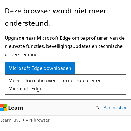
Naar
Naar
Deze browser wordt niet meer
hoofdinhoud
navigatie
ondersteund.
gaan
op
de
Upgrade naar Microsoft Edge om te profiteren van de
pagina
nieuwste functies, beveiligingsupdates en technische
gaan
ondersteuning.
Microsoft Edge downloaden
Meer informatie over Internet Explorer en
Microsoft Edge
Learn
Aanmelden
C#
Learn
.NET
API-browser