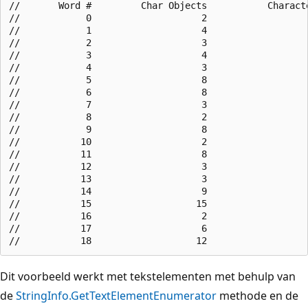
//       Word #         Char Objects           Characte
//            0                    2                   
//            1                    4                   
//            2                    3                   
//            3                    4                   
//            4                    3                   
//            5                    8                   
//            6                    8                   
//            7                    3                   
//            8                    2                   
//            9                    8                   
//           10                    2                   
//           11                    8                   
//           12                    3                   
//           13                    3                   
//           14                    9                   
//           15                   15                   
//           16                    2                   
//           17                    6                   
Dit voorbeeld werkt met tekstelementen met behulp van
de
StringInfo.GetTextElementEnumerator
methode en de