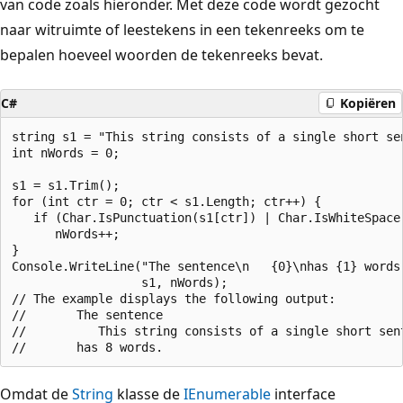
van code zoals hieronder. Met deze code wordt gezocht
naar witruimte of leestekens in een tekenreeks om te
bepalen hoeveel woorden de tekenreeks bevat.
C#
Kopiëren
string s1 = "This string consists of a single short sen
int nWords = 0;

s1 = s1.Trim();      

for (int ctr = 0; ctr < s1.Length; ctr++) {

   if (Char.IsPunctuation(s1[ctr]) | Char.IsWhiteSpace(
      nWords++;              

}

Console.WriteLine("The sentence\n   {0}\nhas {1} words.
                  s1, nWords);                        
// The example displays the following output:

//       The sentence

//          This string consists of a single short sent
Omdat de
String
klasse de
IEnumerable
interface