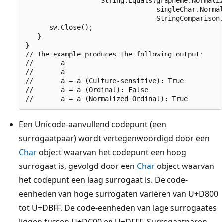
                   String.Equals(grapheme.Normaliz
                                 singleChar.Normal
                                 StringComparison.
      sw.Close(); 

   }

}

// The example produces the following output:

//       ä

//       ä

//       ä = ä (Culture-sensitive): True

//       ä = ä (Ordinal): False

Een Unicode-aanvullend codepunt (een
surrogaatpaar) wordt vertegenwoordigd door een
Char
object waarvan het codepunt een hoog
surrogaat is, gevolgd door een
Char
object waarvan
het codepunt een laag surrogaat is. De code-
eenheden van hoge surrogaten variëren van U+D800
tot U+DBFF. De code-eenheden van lage surrogaates
liggen tussen U+DC00 en U+DFFF. Surrogaatparen