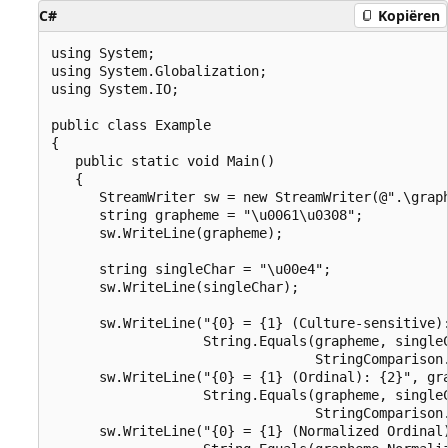
C#
Kopiëren
using System;

using System.Globalization;

using System.IO;

public class Example

{

   public static void Main()

   {

      StreamWriter sw = new StreamWriter(@".\graph
      string grapheme = "\u0061\u0308";

      sw.WriteLine(grapheme);

      string singleChar = "\u00e4";

      sw.WriteLine(singleChar);

      sw.WriteLine("{0} = {1} (Culture-sensitive):
                   String.Equals(grapheme, singleC
                                 StringComparison.
      sw.WriteLine("{0} = {1} (Ordinal): {2}", gra
                   String.Equals(grapheme, singleC
                                 StringComparison.
      sw.WriteLine("{0} = {1} (Normalized Ordinal)