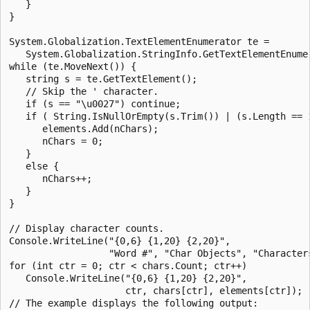
   }

}

System.Globalization.TextElementEnumerator te = 

   System.Globalization.StringInfo.GetTextElementEnumer
while (te.MoveNext()) {

   string s = te.GetTextElement();   

   // Skip the ' character.

   if (s == "\u0027") continue;

   if ( String.IsNullOrEmpty(s.Trim()) | (s.Length == 
      elements.Add(nChars);         

      nChars = 0;

   }

   else {

      nChars++;

   }

}

// Display character counts.

Console.WriteLine("{0,6} {1,20} {2,20}",

                  "Word #", "Char Objects", "Characters
for (int ctr = 0; ctr < chars.Count; ctr++) 

   Console.WriteLine("{0,6} {1,20} {2,20}",

                     ctr, chars[ctr], elements[ctr]); 

// The example displays the following output:
