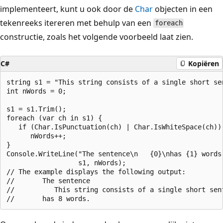
implementeert, kunt u ook door de
Char
objecten in een
tekenreeks itereren met behulp van een
foreach
constructie, zoals het volgende voorbeeld laat zien.
C#
Kopiëren
string s1 = "This string consists of a single short sen
int nWords = 0;

s1 = s1.Trim();      

foreach (var ch in s1) {

   if (Char.IsPunctuation(ch) | Char.IsWhiteSpace(ch))

      nWords++;              

}

Console.WriteLine("The sentence\n   {0}\nhas {1} words.
                  s1, nWords);                        
// The example displays the following output:

//       The sentence

//          This string consists of a single short sent