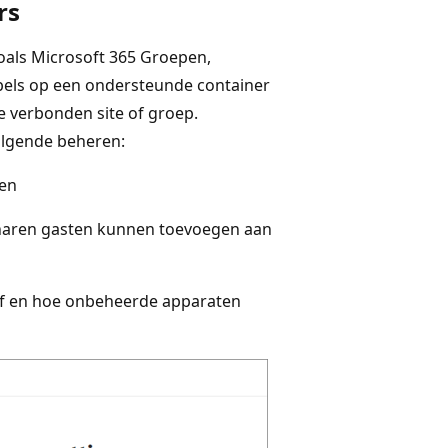
rs
oals Microsoft 365 Groepen,
abels op een ondersteunde container
de verbonden site of groep.
olgende beheren:
ien
naren gasten kunnen toevoegen aan
of en hoe onbeheerde apparaten