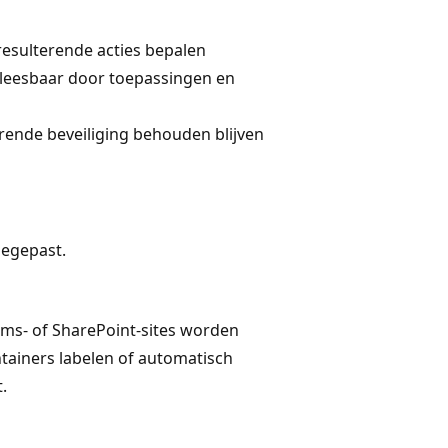
resulterende acties bepalen
leesbaar door toepassingen en
orende beveiliging behouden blijven
oegepast.
ams- of SharePoint-sites worden
ntainers labelen of automatisch
.