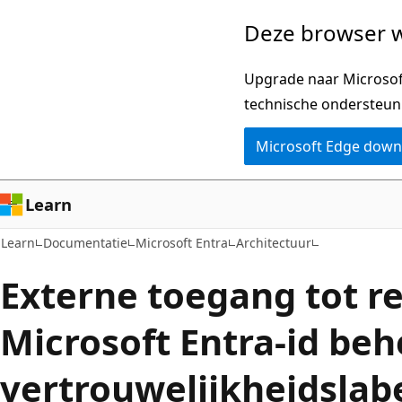
Naar
Deze browser w
hoofdinhoud
gaan
Upgrade naar Microsoft
technische ondersteun
Microsoft Edge dow
Learn
Learn
Documentatie
Microsoft Entra
Architectuur
Externe toegang tot re
Microsoft Entra-id be
vertrouwelijkheidslab