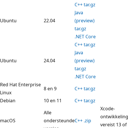
C++ tar.gz
Java
Ubuntu
22.04
(preview)
tar.gz
.NET Core
C++ tar.gz
Java
Ubuntu
24.04
(preview)
tar.gz
.NET Core
Red Hat Enterprise
8 en 9
C++ tar.gz
Linux
Debian
10 en 11
C++ tar.gz
Xcode-
Alle
ontwikkelin
macOS
ondersteunde
C++ .zip
vereist 13 of