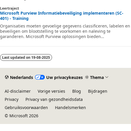
Leertraject
Microsoft Purview Informatiebeveiliging implementeren (SC-
401) - Training
Organisaties moeten gevoelige gegevens classificeren, labelen en
beveiligen om blootstelling te voorkomen en naleving te
garanderen. Microsoft Purview oplossingen bieden
gegevensclassificatie, vertrouwelijkheidslabels en versleuteling
om informatie in Microsoft 365 en on-premises opslag te
beveiligen. Dit leertraject is afgestemd op examen SC-401:
Microsoft Information Security Administrator.
Last updated on
19-08-2025
Nederlands
Uw privacykeuzes
Thema
AI-disclaimer
Vorige versies
Blog
Bijdragen
Privacy
Privacy van gezondheidsdata
Gebruiksvoorwaarden
Handelsmerken
© Microsoft 2026