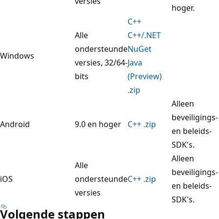
versies
hoger.
C++
Alle
C++/.NET
ondersteunde
NuGet
Windows
versies, 32/64-
Java
bits
(Preview)
.zip
Alleen
beveiligings-
Android
9.0 en hoger
C++ .zip
en beleids-
SDK's.
Alleen
Alle
beveiligings-
iOS
ondersteunde
C++ .zip
en beleids-
versies
SDK's.
Volgende stappen