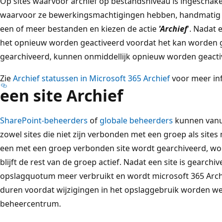
Op sites waarvoor archief op bestandsniveau is ingeschak
waarvoor ze bewerkingsmachtigingen hebben, handmatig a
een of meer bestanden en kiezen de actie
'Archief
'. Nadat 
het opnieuw worden geactiveerd voordat het kan worden gel
gearchiveerd, kunnen onmiddellijk opnieuw worden geacti
Zie
Archief statussen in Microsoft 365 Archief
voor meer inf
een site Archief
SharePoint-beheerders
of
globale beheerders
kunnen vanu
zowel sites die niet zijn verbonden met een groep als site
een met een groep verbonden site wordt gearchiveerd, wor
blijft de rest van de groep actief. Nadat een site is gearchi
opslagquotum meer verbruikt en wordt microsoft 365 Archi
duren voordat wijzigingen in het opslaggebruik worden we
beheercentrum.