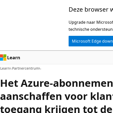
Naar
Deze browser w
hoofdinhoud
gaan
Upgrade naar Microsoft
technische ondersteun
Microsoft Edge dow
Learn
Learn
Partnercentrum
Het Azure-abonnemen
aanschaffen voor klan
toegang krijgen tot d