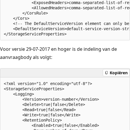
            <ExposedHeaders>comma-separated-list-of-res
            <AllowedHeaders>comma-separated-list-of-req
        </CorsRule>  

    </Cors>  

    <!-- The DefaultServiceVersion element can only be
    <DefaultServiceVersion>default-service-version-stri
Voor versie 29-07-2017 en hoger is de indeling van de
aanvraagbody als volgt:
Kopiëren
<?xml version="1.0" encoding="utf-8"?>  

<StorageServiceProperties>  

    <Logging>  

        <Version>version-number</Version>  

        <Delete>true|false</Delete>  

        <Read>true|false</Read>  

        <Write>true|false</Write>  

        <RetentionPolicy>  

            <Enabled>true|false</Enabled>  
