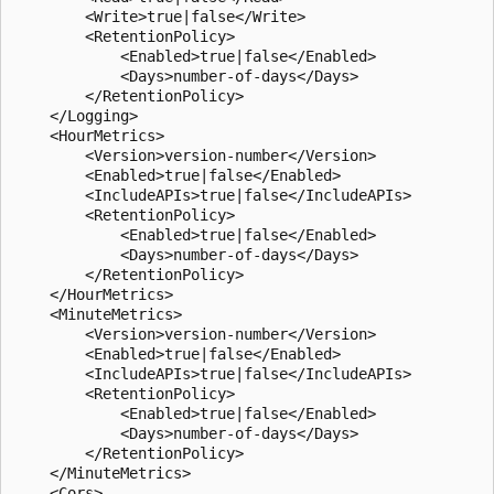
        <Write>true|false</Write>  

        <RetentionPolicy>  

            <Enabled>true|false</Enabled>  

            <Days>number-of-days</Days>  

        </RetentionPolicy>  

    </Logging>  

    <HourMetrics>  

        <Version>version-number</Version>  

        <Enabled>true|false</Enabled>  

        <IncludeAPIs>true|false</IncludeAPIs>  

        <RetentionPolicy>  

            <Enabled>true|false</Enabled>  

            <Days>number-of-days</Days>  

        </RetentionPolicy>  

    </HourMetrics>  

    <MinuteMetrics>  

        <Version>version-number</Version>  

        <Enabled>true|false</Enabled>  

        <IncludeAPIs>true|false</IncludeAPIs>  

        <RetentionPolicy>  

            <Enabled>true|false</Enabled>  

            <Days>number-of-days</Days>  

        </RetentionPolicy>  

    </MinuteMetrics>  

    <Cors>  
