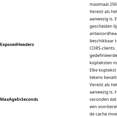
maximaal 256 
Vereist als h
aanwezig is.
gescheiden li
antwoordhea
beschikbaar 
ExposedHeaders
CORS-clients.
gedefinieerd
kopteksten m
Elke kopteks
tekens bevatt
Vereist als h
aanwezig is. 
MaxAgeInSeconds
seconden dat 
een voorbere
de cache moe