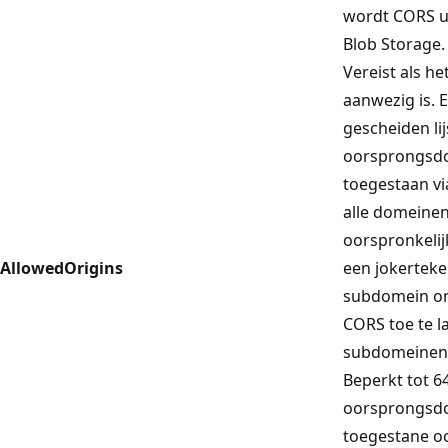
wordt CORS u
Blob Storage.
Vereist als h
aanwezig is.
gescheiden li
oorsprongsdo
toegestaan vi
alle domeinen
oorspronkeli
AllowedOrigins
een jokerteke
subdomein om
CORS toe te la
subdomeinen 
Beperkt tot 6
oorsprongsdo
toegestane o