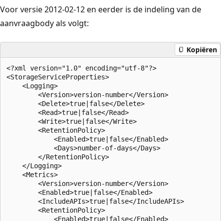
Voor versie 2012-02-12 en eerder is de indeling van de
aanvraagbody als volgt:
Kopiëren
<?xml version="1.0" encoding="utf-8"?>  

<StorageServiceProperties>  

    <Logging>  

        <Version>version-number</Version>  

        <Delete>true|false</Delete>  

        <Read>true|false</Read>  

        <Write>true|false</Write>  

        <RetentionPolicy>  

            <Enabled>true|false</Enabled>  

            <Days>number-of-days</Days>  

        </RetentionPolicy>  

    </Logging>  

    <Metrics>  

        <Version>version-number</Version>  

        <Enabled>true|false</Enabled>  

        <IncludeAPIs>true|false</IncludeAPIs>  

        <RetentionPolicy>  

            <Enabled>true|false</Enabled>  
