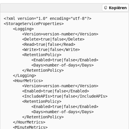
Kopiëren
<?xml version="1.0" encoding="utf-8"?>  

<StorageServiceProperties>  

    <Logging>  

        <Version>version-number</Version>  

        <Delete>true|false</Delete>  

        <Read>true|false</Read>  

        <Write>true|false</Write>  

        <RetentionPolicy>  

            <Enabled>true|false</Enabled>  

            <Days>number-of-days</Days>  

        </RetentionPolicy>  

    </Logging>  

    <HourMetrics>  

        <Version>version-number</Version>  

        <Enabled>true|false</Enabled>  

        <IncludeAPIs>true|false</IncludeAPIs>  

        <RetentionPolicy>  

            <Enabled>true|false</Enabled>  

            <Days>number-of-days</Days>  

        </RetentionPolicy>  

    </HourMetrics>  

    <MinuteMetrics>  
