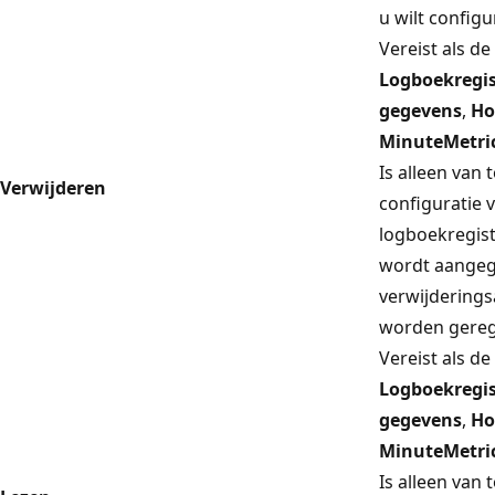
u wilt configu
Vereist als de
Logboekregis
gegevens
,
Ho
MinuteMetri
Is alleen van
Verwijderen
configuratie 
logboekregist
wordt aangege
verwijdering
worden gereg
Vereist als de
Logboekregis
gegevens
,
Ho
MinuteMetri
Is alleen van