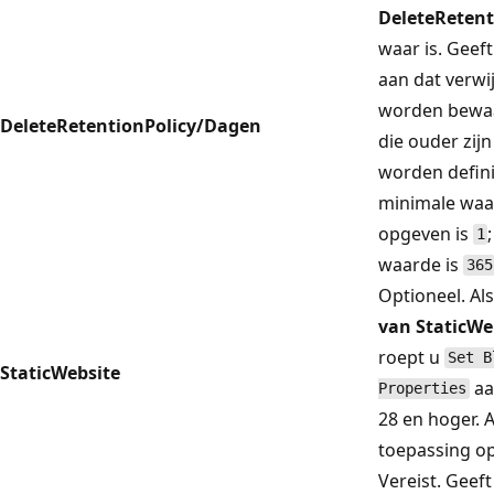
DeleteRetent
waar is. Geef
aan dat verwi
worden bewaa
DeleteRetentionPolicy/Dagen
die ouder zij
worden defini
minimale waa
opgeven is
1
waarde is
365
Optioneel. Al
van StaticWe
roept u
Set B
StaticWebsite
aa
Properties
28 en hoger. 
toepassing op
Vereist. Geeft