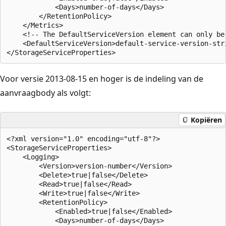
            <Days>number-of-days</Days>  

        </RetentionPolicy>  

    </Metrics>  

    <!-- The DefaultServiceVersion element can only be
    <DefaultServiceVersion>default-service-version-stri
Voor versie 2013-08-15 en hoger is de indeling van de
aanvraagbody als volgt:
Kopiëren
<?xml version="1.0" encoding="utf-8"?>  

<StorageServiceProperties>  

    <Logging>  

        <Version>version-number</Version>  

        <Delete>true|false</Delete>  

        <Read>true|false</Read>  

        <Write>true|false</Write>  

        <RetentionPolicy>  

            <Enabled>true|false</Enabled>  

            <Days>number-of-days</Days>  
