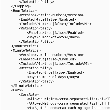
        </RetentionPolicy>  

    </Logging>  

    <HourMetrics>  

        <Version>version-number</Version>  

        <Enabled>true|false</Enabled>  

        <IncludeAPIs>true|false</IncludeAPIs>  

        <RetentionPolicy>  

            <Enabled>true|false</Enabled>  

            <Days>number-of-days</Days>  

        </RetentionPolicy>  

    </HourMetrics>  

    <MinuteMetrics>  

        <Version>version-number</Version>  

        <Enabled>true|false</Enabled>  

        <IncludeAPIs>true|false</IncludeAPIs>  

        <RetentionPolicy>  

            <Enabled>true|false</Enabled>  

            <Days>number-of-days</Days>  

        </RetentionPolicy>  

    </MinuteMetrics>  

    <Cors>  

        <CorsRule>  

            <AllowedOrigins>comma-separated-list-of-all
            <AllowedMethods>comma-separated-list-of-HTT
            <MaxAgeInSeconds>max-caching-age-in-seconds