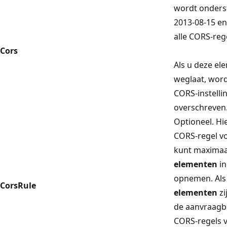
wordt onders
2013-08-15 e
alle CORS-reg
Cors
Als u deze e
weglaat, wor
CORS-instelli
overschreven
Optioneel. Hi
CORS-regel vo
kunt maximaal
elementen
in
opnemen. Als
CorsRule
elementen
zi
de aanvraagb
CORS-regels 