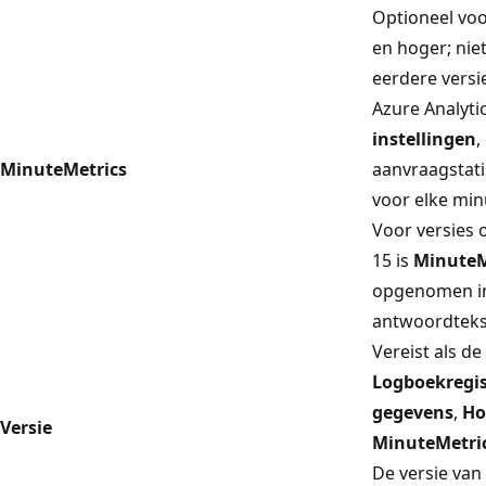
Optioneel voo
en hoger; nie
eerdere versi
Azure Analyti
instellingen
,
MinuteMetrics
aanvraagstati
voor elke min
Voor versies 
15 is
MinuteM
opgenomen i
antwoordteks
Vereist als de
Logboekregis
gegevens
,
Ho
Versie
MinuteMetri
De versie van