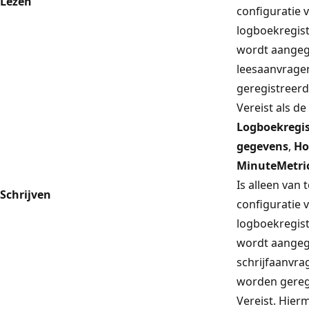
Lezen
configuratie 
logboekregist
wordt aangege
leesaanvrag
geregistreerd
Vereist als de
Logboekregis
gegevens
,
Ho
MinuteMetri
Is alleen van
Schrijven
configuratie 
logboekregist
wordt aangege
schrijfaanvr
worden gereg
Vereist. Hier