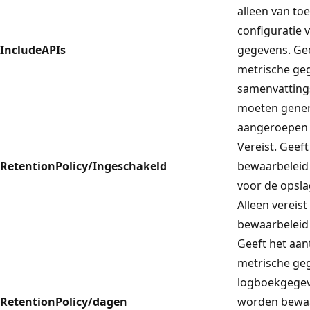
alleen van to
configuratie 
IncludeAPIs
gegevens. Gee
metrische ge
samenvattings
moeten gener
aangeroepen 
Vereist. Geeft
RetentionPolicy/Ingeschakeld
bewaarbeleid 
voor de opsla
Alleen vereist
bewaarbeleid 
Geeft het aan
metrische ge
logboekgege
RetentionPolicy/dagen
worden bewaa