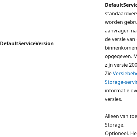
DefaultServi
standaardvers
worden gebru
aanvragen naa
de versie van
DefaultServiceVersion
binnenkomend
opgegeven. M
zijn versie 20
Zie
Versiebeh
Storage-servi
informatie ov
versies.
Alleen van to
Storage.
Optioneel. H