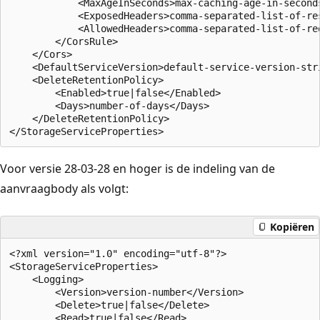
            <MaxAgeInSeconds>max-caching-age-in-seconds
            <ExposedHeaders>comma-separated-list-of-res
            <AllowedHeaders>comma-separated-list-of-req
        </CorsRule>  

    </Cors>    

    <DefaultServiceVersion>default-service-version-stri
    <DeleteRetentionPolicy>

        <Enabled>true|false</Enabled>

        <Days>number-of-days</Days>

    </DeleteRetentionPolicy>   

Voor versie 28-03-28 en hoger is de indeling van de
aanvraagbody als volgt:
Kopiëren
<?xml version="1.0" encoding="utf-8"?>  

<StorageServiceProperties>  

    <Logging>  

        <Version>version-number</Version>  

        <Delete>true|false</Delete>  

        <Read>true|false</Read>  
