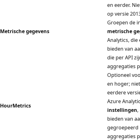
en eerder. Ni
op versie 201
Groepen de in
Metrische gegevens
metrische g
Analytics, die
bieden van aa
die per API z
aggregaties p
Optioneel voo
en hoger; nie
eerdere versi
Azure Analyti
HourMetrics
instellingen
,
bieden van aa
gegroepeerd p
aggregaties p