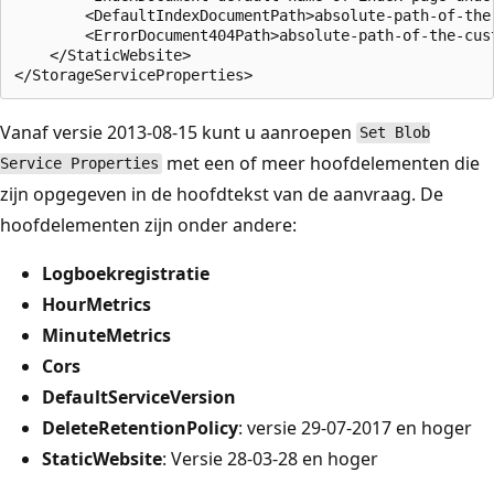
        <DefaultIndexDocumentPath>absolute-path-of-the
        <ErrorDocument404Path>absolute-path-of-the-cus
    </StaticWebsite>

Vanaf versie 2013-08-15 kunt u aanroepen
Set Blob
met een of meer hoofdelementen die
Service Properties
zijn opgegeven in de hoofdtekst van de aanvraag. De
hoofdelementen zijn onder andere:
Logboekregistratie
HourMetrics
MinuteMetrics
Cors
DefaultServiceVersion
DeleteRetentionPolicy
: versie 29-07-2017 en hoger
StaticWebsite
: Versie 28-03-28 en hoger