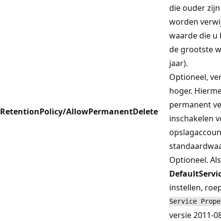
die ouder zij
worden verwi
waarde die u
de grootste 
jaar).
Optioneel, ve
hoger. Hierme
permanent ve
RetentionPolicy/AllowPermanentDelete
inschakelen v
opslagaccoun
standaardwaa
Optioneel. Als
DefaultServi
instellen, roe
Service Prope
versie 2011-0