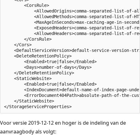
        <CorsRule>  

            <AllowedOrigins>comma-separated-list-of-all
            <AllowedMethods>comma-separated-list-of-HTT
            <MaxAgeInSeconds>max-caching-age-in-seconds
            <ExposedHeaders>comma-separated-list-of-res
            <AllowedHeaders>comma-separated-list-of-req
        </CorsRule>  

    </Cors>    

    <DefaultServiceVersion>default-service-version-stri
    <DeleteRetentionPolicy>

        <Enabled>true|false</Enabled>

        <Days>number-of-days</Days>

    </DeleteRetentionPolicy>

    <StaticWebsite>

        <Enabled>true|false</Enabled>

        <IndexDocument>default-name-of-index-page-under
        <ErrorDocument404Path>absolute-path-of-the-cus
    </StaticWebsite>

Voor versie 2019-12-12 en hoger is de indeling van de
aanvraagbody als volgt: