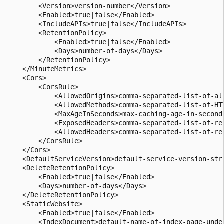
        <Version>version-number</Version>  

        <Enabled>true|false</Enabled>  

        <IncludeAPIs>true|false</IncludeAPIs>  

        <RetentionPolicy>  

            <Enabled>true|false</Enabled>  

            <Days>number-of-days</Days>  

        </RetentionPolicy>  

    </MinuteMetrics>  

    <Cors>  

        <CorsRule>  

            <AllowedOrigins>comma-separated-list-of-all
            <AllowedMethods>comma-separated-list-of-HTT
            <MaxAgeInSeconds>max-caching-age-in-seconds
            <ExposedHeaders>comma-separated-list-of-res
            <AllowedHeaders>comma-separated-list-of-req
        </CorsRule>  

    </Cors>    

    <DefaultServiceVersion>default-service-version-stri
    <DeleteRetentionPolicy>

        <Enabled>true|false</Enabled>

        <Days>number-of-days</Days>

    </DeleteRetentionPolicy>

    <StaticWebsite>

        <Enabled>true|false</Enabled>

        <IndexDocument>default-name-of-index-page-under