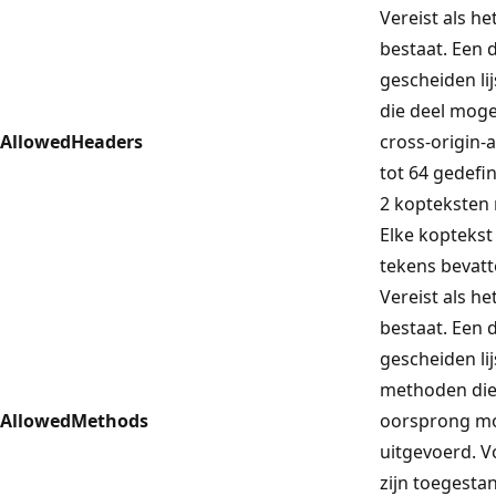
Vereist als h
bestaat. Een
gescheiden li
die deel mog
AllowedHeaders
cross-origin-
tot 64 gedefi
2 kopteksten 
Elke kopteks
tekens bevatt
Vereist als h
bestaat. Een
gescheiden li
methoden die
AllowedMethods
oorsprong m
uitgevoerd. V
zijn toegest