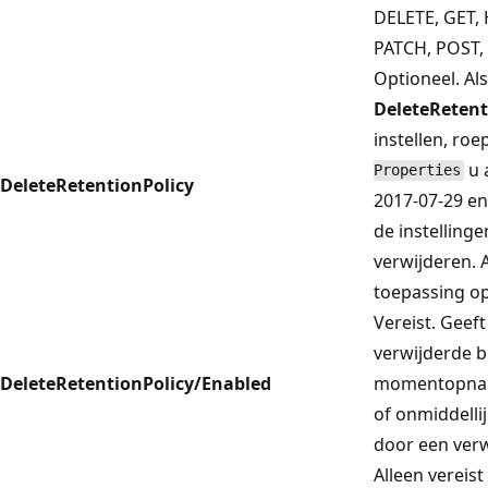
DELETE, GET,
PATCH, POST,
Optioneel. Als
DeleteRetent
instellen, roe
u 
Properties
DeleteRetentionPolicy
2017-07-29 e
de instelling
verwijderen. 
toepassing op
Vereist. Geeft
verwijderde b
DeleteRetentionPolicy/Enabled
momentopna
of onmiddelli
door een ver
Alleen vereist 