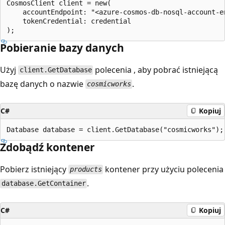
CosmosClient client = new(

    accountEndpoint: "<azure-cosmos-db-nosql-account-en
    tokenCredential: credential

Pobieranie bazy danych
Użyj
polecenia , aby pobrać istniejącą
client.GetDatabase
bazę danych o nazwie
.
cosmicworks
C#
Kopiuj
Zdobądź kontener
Pobierz istniejący
kontener przy użyciu polecenia
products
.
database.GetContainer
C#
Kopiuj