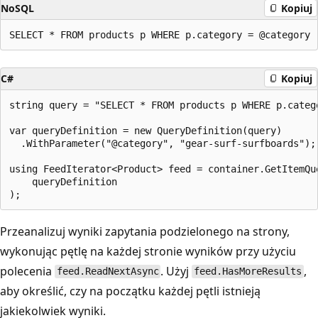
NoSQL
Kopiuj
C#
Kopiuj
string query = "SELECT * FROM products p WHERE p.catego
var queryDefinition = new QueryDefinition(query)

  .WithParameter("@category", "gear-surf-surfboards");

using FeedIterator<Product> feed = container.GetItemQue
    queryDefinition

Przeanalizuj wyniki zapytania podzielonego na strony,
wykonując pętlę na każdej stronie wyników przy użyciu
polecenia
. Użyj
,
feed.ReadNextAsync
feed.HasMoreResults
aby określić, czy na początku każdej pętli istnieją
jakiekolwiek wyniki.