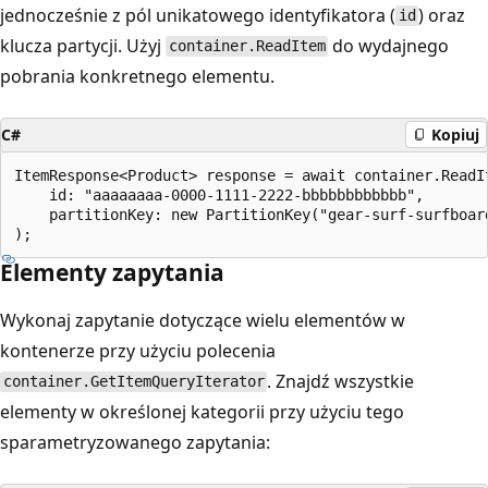
jednocześnie z pól unikatowego identyfikatora (
) oraz
id
klucza partycji. Użyj
do wydajnego
container.ReadItem
pobrania konkretnego elementu.
C#
Kopiuj
ItemResponse<Product> response = await container.ReadIt
    id: "aaaaaaaa-0000-1111-2222-bbbbbbbbbbbb",

    partitionKey: new PartitionKey("gear-surf-surfboard
Elementy zapytania
Wykonaj zapytanie dotyczące wielu elementów w
kontenerze przy użyciu polecenia
. Znajdź wszystkie
container.GetItemQueryIterator
elementy w określonej kategorii przy użyciu tego
sparametryzowanego zapytania: