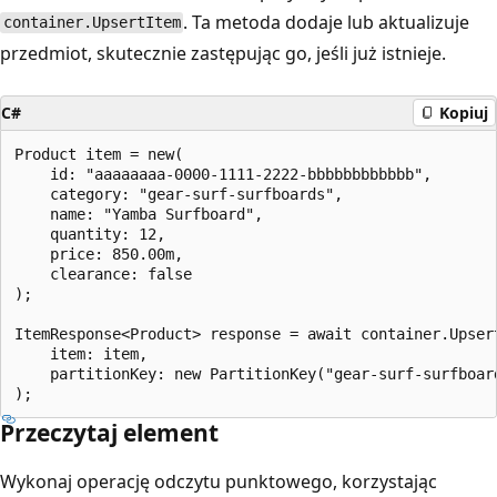
. Ta metoda dodaje lub aktualizuje
container.UpsertItem
przedmiot, skutecznie zastępując go, jeśli już istnieje.
C#
Kopiuj
Product item = new(

    id: "aaaaaaaa-0000-1111-2222-bbbbbbbbbbbb",

    category: "gear-surf-surfboards",

    name: "Yamba Surfboard",

    quantity: 12,

    price: 850.00m,

    clearance: false

);

ItemResponse<Product> response = await container.Upsert
    item: item,

    partitionKey: new PartitionKey("gear-surf-surfboard
Przeczytaj element
Wykonaj operację odczytu punktowego, korzystając