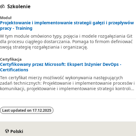
Szkolenie
Moduł
Projektowanie i implementowanie strategii gałęzi i przepływów
pracy - Training
W tym module omówiono typy, pojęcia i modele rozgałęziania Git
dla procesu ciągłego dostarczania. Pomaga to firmom definiować
swoją strategię rozgałęziania i organizację.
Certyfikacja
Certyfikowany przez Microsoft: Ekspert Inżynier DevOps -
Certifications
Ten certyfikat mierzy możliwość wykonywania następujących
zadań technicznych: Projektowanie i implementowanie procesów i
komunikacji, projektowanie i implementowanie strategii kontroli
źródła, projektowanie i implementowanie potoków kompilacji i
wydawania, opracowywanie planu zabezpieczeń i zgodności oraz
implementowanie strategii instrumentacji.
Last updated on
17.12.2025
Polski