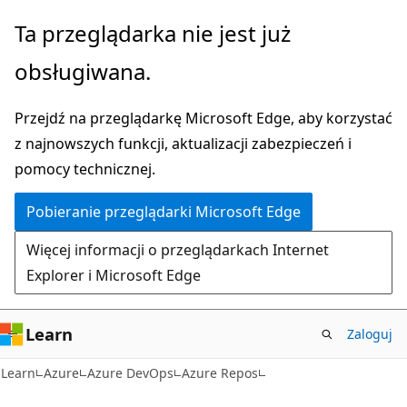
Przejdź
Ta przeglądarka nie jest już
do
obsługiwana.
głównej
zawartości
Przejdź na przeglądarkę Microsoft Edge, aby korzystać
z najnowszych funkcji, aktualizacji zabezpieczeń i
pomocy technicznej.
Pobieranie przeglądarki Microsoft Edge
Więcej informacji o przeglądarkach Internet
Explorer i Microsoft Edge
Learn
Zaloguj
Learn
Azure
Azure DevOps
Azure Repos