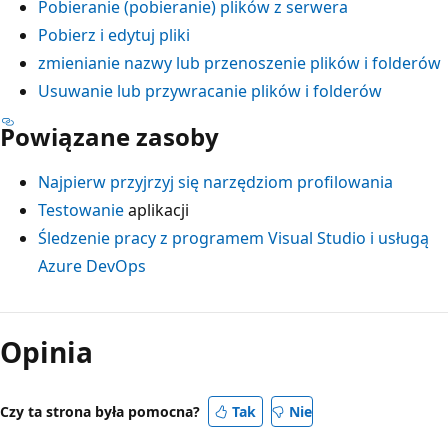
Pobieranie (pobieranie) plików z serwera
Pobierz i edytuj pliki
zmienianie nazwy lub przenoszenie plików i folderów
Usuwanie lub przywracanie plików i folderów
Powiązane zasoby
Najpierw przyjrzyj się narzędziom profilowania
Testowanie
aplikacji
Śledzenie pracy z programem Visual Studio i usługą
Azure DevOps
Tryb
odczytu
Opinia
wyłączony
Czy ta strona była pomocna?
Tak
Nie