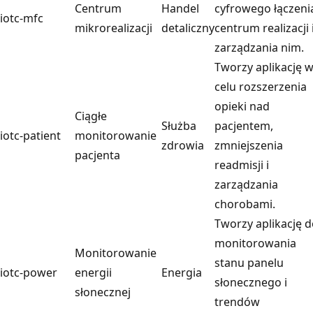
Centrum
Handel
cyfrowego łączeni
iotc-mfc
mikrorealizacji
detaliczny
centrum realizacji 
zarządzania nim.
Tworzy aplikację 
celu rozszerzenia
opieki nad
Ciągłe
Służba
pacjentem,
iotc-patient
monitorowanie
zdrowia
zmniejszenia
pacjenta
readmisji i
zarządzania
chorobami.
Tworzy aplikację 
monitorowania
Monitorowanie
stanu panelu
iotc-power
energii
Energia
słonecznego i
słonecznej
trendów