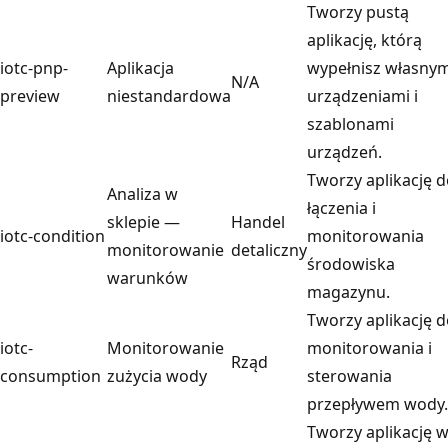
Tworzy pustą
aplikację, którą
iotc-pnp-
Aplikacja
wypełnisz własnym
N/A
preview
niestandardowa
urządzeniami i
szablonami
urządzeń.
Tworzy aplikację 
Analiza w
łączenia i
sklepie —
Handel
iotc-condition
monitorowania
monitorowanie
detaliczny
środowiska
warunków
magazynu.
Tworzy aplikację 
iotc-
Monitorowanie
monitorowania i
Rząd
consumption
zużycia wody
sterowania
przepływem wody.
Tworzy aplikację 