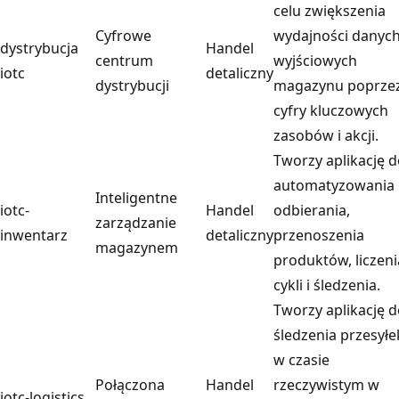
celu zwiększenia
Cyfrowe
wydajności danyc
dystrybucja
Handel
centrum
wyjściowych
iotc
detaliczny
dystrybucji
magazynu poprze
cyfry kluczowych
zasobów i akcji.
Tworzy aplikację 
automatyzowania
Inteligentne
iotc-
Handel
odbierania,
zarządzanie
inwentarz
detaliczny
przenoszenia
magazynem
produktów, liczeni
cykli i śledzenia.
Tworzy aplikację 
śledzenia przesyłe
w czasie
Połączona
Handel
rzeczywistym w
iotc-logistics