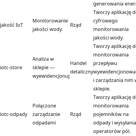
generowania energ
Tworzy aplikację 
Monitorowanie
cyfrowego
jakość IoT
Rząd
jakości wody
monitorowania
jakości wody.
Tworzy aplikację 
monitorowania
Analiza w
Handel
przepływu
iotc-store
sklepie —
detaliczny
wyewidencjonowa
wyewidencjonuj
i zarządzania nim
sklepie.
Tworzy aplikację 
Połączone
monitorowania
iotc-odpady
zarządzanie
Rząd
pojemników na
odpadami
odpady i wysyłani
operatorów pól.