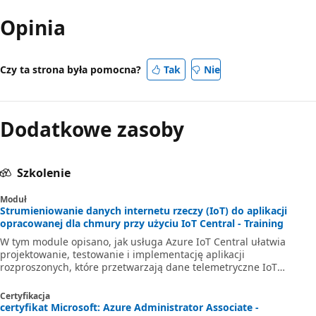
Opinia
Czy ta strona była pomocna?
Tak
Nie
Dodatkowe zasoby
Szkolenie
Moduł
Strumieniowanie danych internetu rzeczy (IoT) do aplikacji
opracowanej dla chmury przy użyciu IoT Central - Training
W tym module opisano, jak usługa Azure IoT Central ułatwia
projektowanie, testowanie i implementację aplikacji
rozproszonych, które przetwarzają dane telemetryczne IoT
generowane przez urządzenia inteligentne. Podczas
projektowania aplikacji natywnych dla chmury można wykorzystać
Certyfikacja
usługę Azure IoT Central do dostarczania kompleksowego zestawu
certyfikat Microsoft: Azure Administrator Associate -