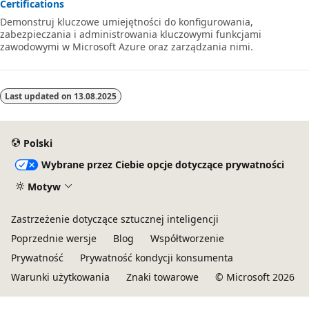
funkcji, które ułatwiają projektowanie, testowanie i wdrażanie
Certifications
rozproszonych aplikacji opartych na telemetrii IoT.
Demonstruj kluczowe umiejętności do konfigurowania,
zabezpieczania i administrowania kluczowymi funkcjami
zawodowymi w Microsoft Azure oraz zarządzania nimi.
Last updated on
13.08.2025
Polski
Wybrane przez Ciebie opcje dotyczące prywatności
Motyw
Zastrzeżenie dotyczące sztucznej inteligencji
Poprzednie wersje
Blog
Współtworzenie
Prywatność
Prywatność kondycji konsumenta
Warunki użytkowania
Znaki towarowe
© Microsoft 2026