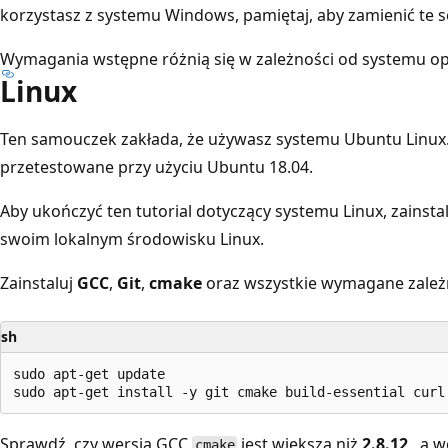
korzystasz z systemu Windows, pamiętaj, aby zamienić te s
Wymagania wstępne różnią się w zależności od systemu o
Linux
Ten samouczek zakłada, że używasz systemu Ubuntu Linux.
przetestowane przy użyciu Ubuntu 18.04.
Aby ukończyć ten tutorial dotyczący systemu Linux, zains
swoim lokalnym środowisku Linux.
Zainstaluj
GCC
,
Git
,
cmake
oraz wszystkie wymagane zależn
sh
sudo apt-get update

Sprawdź, czy wersja GCC
jest większa niż
2.8.12
, a w
cmake