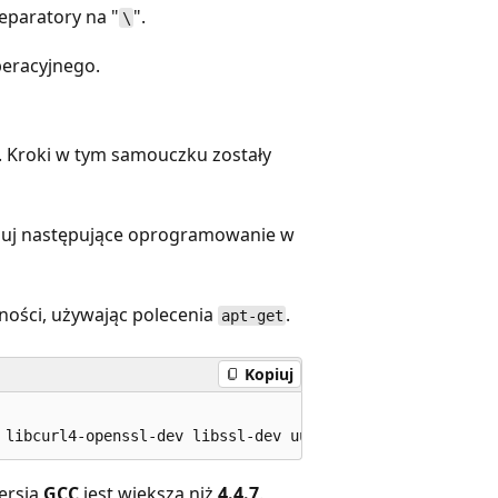
eparatory na "
".
\
peracyjnego.
 Kroki w tym samouczku zostały
taluj następujące oprogramowanie w
ości, używając polecenia
.
apt-get
Kopiuj
ersja
GCC
jest większa niż
4.4.7
.