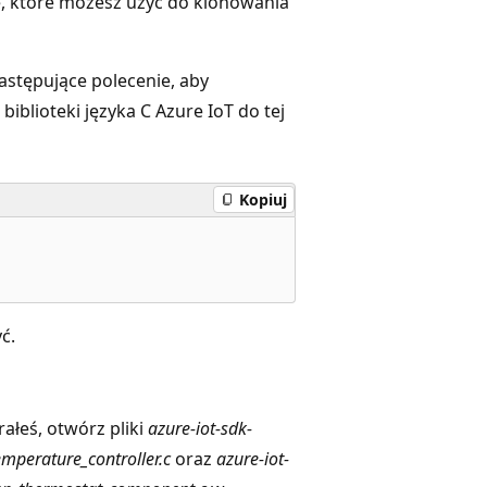
, które możesz użyć do klonowania
stępujące polecenie, aby
blioteki języka C Azure IoT do tej
Kopiuj
ć.
ałeś, otwórz pliki
azure-iot-sdk-
mperature_controller.c
oraz
azure-iot-