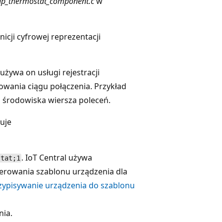
pnp_thermostat_component.c
w
icji cyfrowej reprezentacji
używa on usługi rejestracji
owania ciągu połączenia. Przykład
z środowiska wiersza poleceń.
uje
. IoT Central używa
stat;1
erowania szablonu urządzenia dla
zypisywanie urządzenia do szablonu
nia.