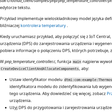
sdk-c/iothub_client/samples/pnp/pnp_temperature_controller/
edytorze tekstu.
Przykład implementuje wieloskładnikowy model języka defin
bliźniaczej
kontrolera temperatury
.
Kiedy uruchamiasz przykład, aby połączyć się z IoT Central, 
urządzenia (DPS) do zarejestrowania urządzenia i wygener
pobiera informacje o połączeniu DPS, których potrzebuje, 
W
pnp_temperature_controller.c
, funkcja
najpierw wywoł
main
, aby:
CreateDeviceClientAndAllocateComponents
Ustaw identyfikator modelu
dtmi:com:example:Thermo
identyfikatora modelu do zidentyfikowania lub wygen
tego urządzenia. Aby dowiedzieć się więcej, zobacz
Pr
urządzenia.
Użyj DPS do przygotowania i zarejestrowania urządze