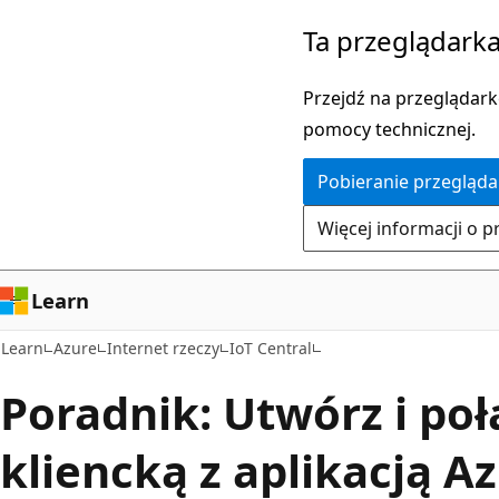
Przejdź
Ta przeglądarka
do
głównej
Przejdź na przeglądarkę
zawartości
pomocy technicznej.
Pobieranie przegląda
Więcej informacji o p
Learn
Learn
Azure
Internet rzeczy
IoT Central
Poradnik: Utwórz i poł
kliencką z aplikacją A