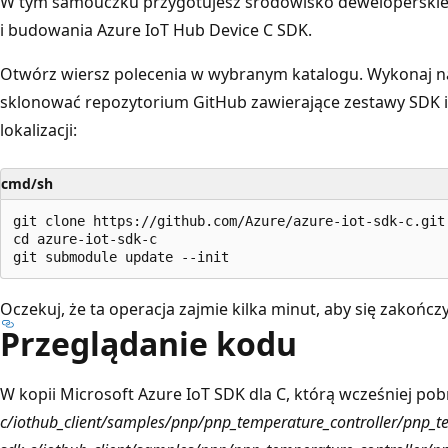
W tym samouczku przygotujesz środowisko deweloperskie
i budowania Azure IoT Hub Device C SDK.
Otwórz wiersz polecenia w wybranym katalogu. Wykonaj na
sklonować repozytorium GitHub zawierające zestawy SDK i bi
lokalizacji:
cmd/sh
git clone https://github.com/Azure/azure-iot-sdk-c.git

cd azure-iot-sdk-c

Oczekuj, że ta operacja zajmie kilka minut, aby się zakończy
Przeglądanie kodu
W kopii Microsoft Azure IoT SDK dla C, którą wcześniej pobr
c/iothub_client/samples/pnp/pnp_temperature_controller/pnp_te