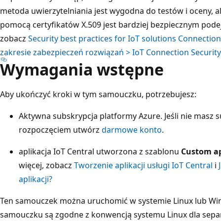
metoda uwierzytelniania jest wygodna do testów i oceny, al
pomocą certyfikatów X.509 jest bardziej bezpiecznym podej
zobacz
Security best practices for IoT solutions Connectio
zakresie zabezpieczeń rozwiązań > IoT Connection Security
Wymagania wstępne
Aby ukończyć kroki w tym samouczku, potrzebujesz:
Aktywna subskrypcja platformy Azure. Jeśli nie masz s
rozpoczęciem utwórz
darmowe konto
.
aplikacja IoT Central utworzona z szablonu
Custom ap
więcej, zobacz
Tworzenie aplikacji usługi IoT Central
i
aplikacji?
Ten samouczek można uruchomić w systemie Linux lub Win
samouczku są zgodne z konwencją systemu Linux dla separ