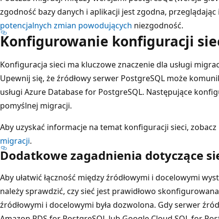
zgodność bazy danych i aplikacji jest zgodna, przeglądając
potencjalnych zmian powodujących
niezgodność.
Konfigurowanie konfiguracji sie
Konfiguracja sieci ma kluczowe znaczenie dla usługi migra
Upewnij się, że źródłowy serwer PostgreSQL może komun
usługi Azure Database for PostgreSQL. Następujące konfigu
pomyślnej migracji.
Aby uzyskać informacje na temat konfiguracji sieci, zobacz
migracji
.
Dodatkowe zagadnienia dotyczące si
Aby ułatwić łączność między źródłowymi i docelowymi wys
należy sprawdzić, czy sieć jest prawidłowo skonfigurowan
źródłowymi i docelowymi była dozwolona. Gdy serwer źródł
Amazon RDS for PostgreSQL lub Google Cloud SQL for Po