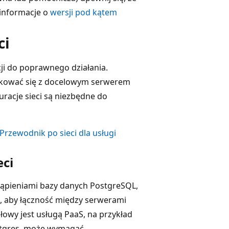
 informacje o
wersji pod kątem
ci
cji do poprawnego działania.
ikować się z docelowym serwerem
racje sieci są niezbędne do
Przewodnik po sieci dla usługi
eci
tąpieniami bazy danych PostgreSQL,
a, aby łączność między serwerami
owy jest usługą PaaS, na przykład
stgres, może wymagać