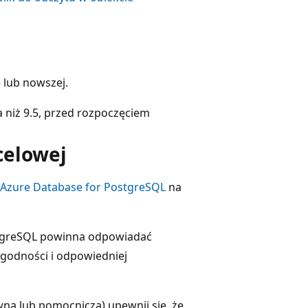
 lub nowszej.
a niż 9.5, przed rozpoczęciem
celowej
Azure Database for PostgreSQL
na
stgreSQL powinna odpowiadać
zgodności i odpowiedniej
na lub pomocnicza) upewnij się, że