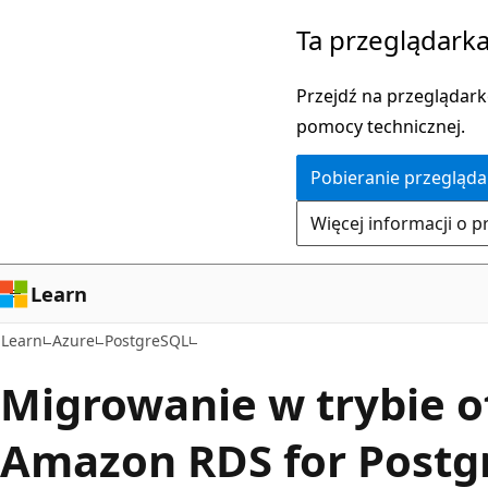
Przejdź
Ta przeglądarka
do
głównej
Przejdź na przeglądarkę
zawartości
pomocy technicznej.
Pobieranie przegląda
Więcej informacji o p
Learn
Learn
Azure
PostgreSQL
Migrowanie w trybie of
Amazon RDS for Postg