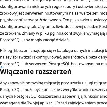
skonfigurowania niektórych reguł zapory i ustawień sieci 
źródłowy jest serwerem hostowanym na serwerze sef, mo
pg_hba.conf serwera źródłowego. Ten plik zawiera uwierzyte
skonfigurowany tak, aby umożliwić docelowej usłudze Pos
ze źródłem. Zmiany w pliku pg_hba.conf zwykle wymagają re
PostgreSQL, aby mogły zacząć działać.
Plik pg_hba.conf znajduje się w katalogu danych instalacji
należy sprawdzić i skonfigurować, jeśli źródłowa baza dan
PostgreSQL lub serwerem PostgreSQL hostowanym na maszy
Włączanie rozszerzeń
Aby zapewnić pomyślną migrację przy użyciu usługi migrac
PostgreSQL, może być konieczne zweryfikowanie rozszerz
danych PostgreSQL. Rozszerzenia zapewniają funkcjonalnoś
wymagane dla Twojej aplikacji. Przed zainicjowaniem proces