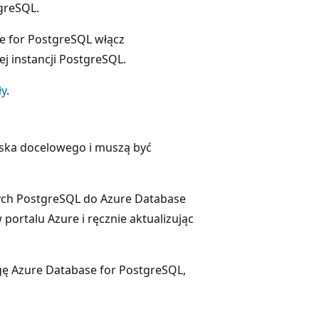
greSQL.
e for PostgreSQL włącz
j instancji PostgreSQL.
ły
.
ska docelowego i muszą być
ych PostgreSQL do Azure Database
 portalu Azure i ręcznie aktualizując
ę Azure Database for PostgreSQL,