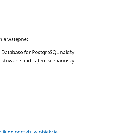
nia wstępne:
e Database for PostgreSQL należy
jektowane pod kątem scenariuszy
plik do odczytu w obiekcie