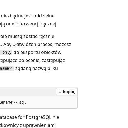
 niezbędne jest oddzielne
ą one interwencji ręcznej:
 role muszą zostać ręcznie
 Aby ułatwić ten proces, możesz
do eksportu obiektów
s-only
tępujące polecenie, zastępując
żądaną nazwą pliku
name>>
Kopiuj
Database for PostgreSQL nie
ytkownicy z uprawnieniami