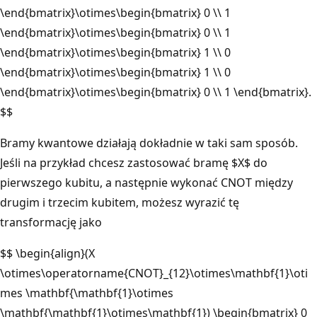
\end{bmatrix}\otimes\begin{bmatrix} 0 \\ 1
\end{bmatrix}\otimes\begin{bmatrix} 0 \\ 1
\end{bmatrix}\otimes\begin{bmatrix} 1 \\ 0
\end{bmatrix}\otimes\begin{bmatrix} 1 \\ 0
\end{bmatrix}\otimes\begin{bmatrix} 0 \\ 1 \end{bmatrix}.
$$
Bramy kwantowe działają dokładnie w taki sam sposób.
Jeśli na przykład chcesz zastosować bramę $X$ do
pierwszego kubitu, a następnie wykonać CNOT między
drugim i trzecim kubitem, możesz wyrazić tę
transformację jako
$$ \begin{align}(X
\otimes\operatorname{CNOT}_{12}\otimes\mathbf{1}\oti
mes \mathbf{\mathbf{1}\otimes
\mathbf{\mathbf{1}\otimes\mathbf{1}) \begin{bmatrix} 0