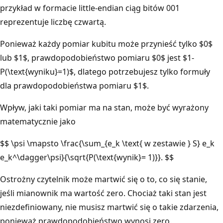
przykład w formacie little-endian ciąg bitów 001
reprezentuje liczbę czwartą.
Ponieważ każdy pomiar kubitu może przynieść tylko $0$
lub $1$, prawdopodobieństwo pomiaru $0$ jest $1-
P(\text{wyniku}=1)$, dlatego potrzebujesz tylko formuły
dla prawdopodobieństwa pomiaru $1$.
Wpływ, jaki taki pomiar ma na stan, może być wyrażony
matematycznie jako
$$ \psi \mapsto \frac{\sum_{e_k \text{ w zestawie } S} e_k
e_k^\dagger\psi}{\sqrt{P(\text{wynik}= 1)}}. $$
Ostrożny czytelnik może martwić się o to, co się stanie,
jeśli mianownik ma wartość zero. Chociaż taki stan jest
niezdefiniowany, nie musisz martwić się o takie zdarzenia,
ponieważ prawdopodobieństwo wynosi zero.