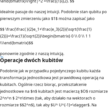
\end{bmatrix}\right|^2 =\frac{{1}{{2}. $$
idealnie pasuje do naszej intuicji. Podobnie stan qubitu po
pierwszym zmierzeniu jako $1$ można zapisać jako
$$ \frac{\frac{ }{2}e_1+\frac{e_3}{2}}{\sqrt{\frac{1}
{2}}}=\frac{1}{\sqrt{2}}\begin{bmatrix} 0 \\ 0 \\ 1 1
\\\end{bmatrix}$$
ponownie zgodnie z naszą intuicją.
Operacje dwóch kubitów
Podobnie jak w przypadku pojedynczego kubitu każda
transformacja jednostkowa jest prawidłową operacją na
kubitach. Ogólnie rzecz biorąc, przekształcenie
jednostkowe na $n$ kubitach jest macierzą $O$ rozmiarze
2^n^n $ 2^n\times (tak, aby działało na wektorach o
rozmiarze $$2^n$), tak aby $U^ U^{-1}=\dagger$. Na