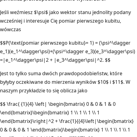
Jeśli weźmiesz $\psi$ jako wektor stanu jednolity podany
wcześniej i interesuje Cię pomiar pierwszego kubitu,
wówczas
$$P(\text{pomiar pierwszego kubitu}= 1) = (\psi^\dagger
e_1)(e_1^\dagger\psi)+(\psi^\dagger e_3)(e_3^\dagger\psi)
=|e_1^\dagger\psi|2 + |e_3^\dagger\psi|^2. $$
Jest to tylko suma dwóch prawdopodobieństw, które
byłyby oczekiwane do mierzenia wyników $10$ i $11$. W
naszym przykładzie to się oblicza jako
$$ \frac{ {1}{4} \left| \begin{bmatrix} 0 & 0 & 1 & 0
\end{bmatrix}\begin{bmatrix} 1 \\ 1 \\ 1 \\ 1
\end{bmatrix}\right|^2 + \frac{1}{{4}\left|\begin{bmatrix}
0 & 0 & 0 & 1 \end{bmatrix}\begin{bmatrix} 1 \\ 1 \\ 1 \\ 1