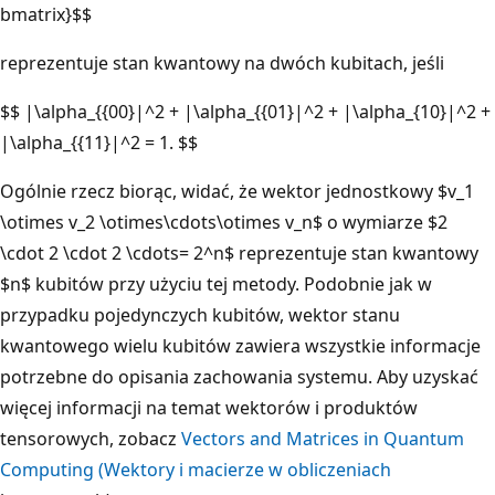
bmatrix}$$
reprezentuje stan kwantowy na dwóch kubitach, jeśli
$$ |\alpha_{{00}|^2 + |\alpha_{{01}|^2 + |\alpha_{10}|^2 +
|\alpha_{{11}|^2 = 1. $$
Ogólnie rzecz biorąc, widać, że wektor jednostkowy $v_1
\otimes v_2 \otimes\cdots\otimes v_n$ o wymiarze $2
\cdot 2 \cdot 2 \cdots= 2^n$ reprezentuje stan kwantowy
$n$ kubitów przy użyciu tej metody. Podobnie jak w
przypadku pojedynczych kubitów, wektor stanu
kwantowego wielu kubitów zawiera wszystkie informacje
potrzebne do opisania zachowania systemu. Aby uzyskać
więcej informacji na temat wektorów i produktów
tensorowych, zobacz
Vectors and Matrices in Quantum
Computing (Wektory i macierze w obliczeniach