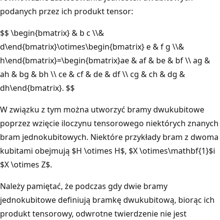
podanych przez ich produkt tensor:
$$ \begin{bmatrix} & b c \\&
d\end{bmatrix}\otimes\begin{bmatrix} e & f g \\&
h\end{bmatrix}=\begin{bmatrix}ae & af & be & bf \\ ag &
ah & bg & bh \\ ce & cf & de & df \\ cg & ch & dg &
dh\end{bmatrix}. $$
W związku z tym można utworzyć bramy dwukubitowe
poprzez wzięcie iloczynu tensorowego niektórych znanych
bram jednokubitowych. Niektóre przykłady bram z dwoma
kubitami obejmują $H \otimes H$, $X \otimes\mathbf{1}$i
$X \otimes Z$.
Należy pamiętać, że podczas gdy dwie bramy
jednokubitowe definiują bramkę dwukubitową, biorąc ich
produkt tensorowy, odwrotne twierdzenie nie jest