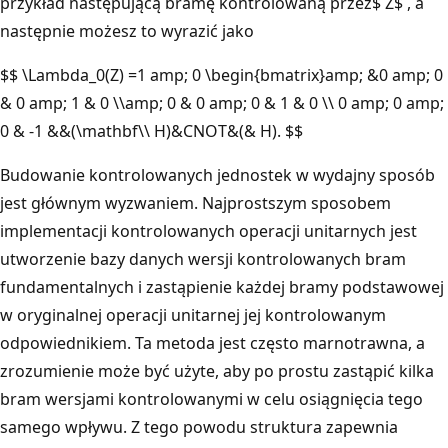
przykład następującą bramę kontrolowaną przez$ Z$ , a
następnie możesz to wyrazić jako
$$ \Lambda_0(Z) =1 amp; 0 \begin{bmatrix}amp; &0 amp; 0
& 0 amp; 1 & 0 \\amp; 0 & 0 amp; 0 & 1 & 0 \\ 0 amp; 0 amp;
0 & -1 &&(\mathbf\\ H)&CNOT&(& H). $$
Budowanie kontrolowanych jednostek w wydajny sposób
jest głównym wyzwaniem. Najprostszym sposobem
implementacji kontrolowanych operacji unitarnych jest
utworzenie bazy danych wersji kontrolowanych bram
fundamentalnych i zastąpienie każdej bramy podstawowej
w oryginalnej operacji unitarnej jej kontrolowanym
odpowiednikiem. Ta metoda jest często marnotrawna, a
zrozumienie może być użyte, aby po prostu zastąpić kilka
bram wersjami kontrolowanymi w celu osiągnięcia tego
samego wpływu. Z tego powodu struktura zapewnia