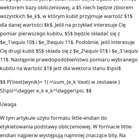
wektorem bazy obliczeniowej, a $S niech będzie zbiorem
wszystkich $e_k$, w którym kubit przyjmuje wartość $1$
dla danej wartości $k$. Jeśli na przykład interesuje Cię
pomiar pierwszego kubitu, $S$ będzie składać się z
$e_1\equiv 10$ i $e_3\equiv 11$. Podobnie, jeśli interesuje
Cię drugi kubit $S$ składa się z $e_2\equiv 01$ i $e_3 \equiv
11$. Następnie prawdopodobieństwo pomiaru wybranego
kubitu na wartość $1$ jest dla wektora stanu $\psi$
$$ P(\text{wynik}= 1) =\sum_{e_k \text{ w zestawie }
S}\psi^\dagger e_k e_k^\dagger\psi. $$
Uwaga
W tym artykule użyto formatu little-endian do
etykietowania podstawy obliczeniowej. W formacie little-
endian najpierw występują najmniej znaczące bity. Na