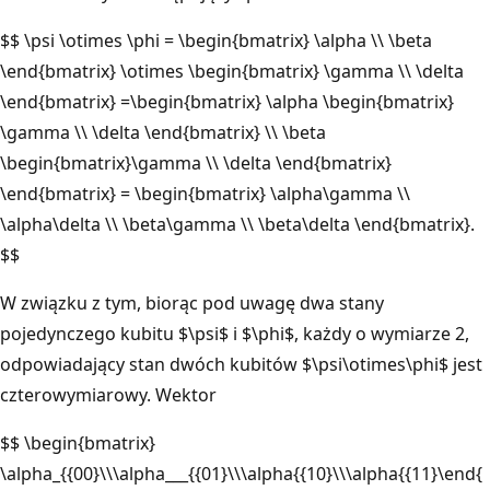
$$ \psi \otimes \phi = \begin{bmatrix} \alpha \\ \beta
\end{bmatrix} \otimes \begin{bmatrix} \gamma \\ \delta
\end{bmatrix} =\begin{bmatrix} \alpha \begin{bmatrix}
\gamma \\ \delta \end{bmatrix} \\ \beta
\begin{bmatrix}\gamma \\ \delta \end{bmatrix}
\end{bmatrix} = \begin{bmatrix} \alpha\gamma \\
\alpha\delta \\ \beta\gamma \\ \beta\delta \end{bmatrix}.
$$
W związku z tym, biorąc pod uwagę dwa stany
pojedynczego kubitu $\psi$ i $\phi$, każdy o wymiarze 2,
odpowiadający stan dwóch kubitów $\psi\otimes\phi$ jest
czterowymiarowy. Wektor
$$ \begin{bmatrix}
\alpha_{{00}\\\alpha___{{01}\\\alpha{{10}\\\alpha{{11}\end{