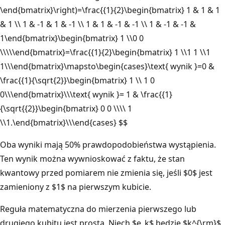
\end{bmatrix}\right)=\frac{{1}{2}\begin{bmatrix} 1 & 1 & 1
& 1 \\ 1 & -1 & 1 & -1 \\ 1 & 1 & -1 & -1 \\ 1 & -1 & -1 &
1\end{bmatrix}\begin{bmatrix} 1 \\0 0
\\\\\end{bmatrix}=\frac{{1}{2}\begin{bmatrix} 1 \\1 1 \\1
1\\\end{bmatrix}\mapsto\begin{cases}\text{ wynik }=0 &
\frac{{1}{\sqrt{2}}\begin{bmatrix} 1 \\ 1 0
0\\\end{bmatrix}\\\text{ wynik }= 1 & \frac{{1}
{\sqrt{{2}}\begin{bmatrix} 0 0 \\\\ 1
\\1.\end{bmatrix}\\\end{cases} $$
Oba wyniki mają 50% prawdopodobieństwa wystąpienia.
Ten wynik można wywnioskować z faktu, że stan
kwantowy przed pomiarem nie zmienia się, jeśli $0$ jest
zamieniony z $1$ na pierwszym kubicie.
Reguła matematyczna do mierzenia pierwszego lub
drugiego kubitu jest prosta. Niech $e_k$ będzie $k^{\rm}$