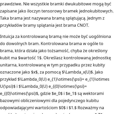
prawdziwe. Nie wszystkie bramki dwukubitowe mogą być
zapisane jako iloczyn tensorowy bramek jednokubitowych.
Taka brama jest nazywana bramą splątującą. Jednym z
przykładów bramy splątania jest brama CNOT.
Intuicja za kontrolowaną bramą nie może być uogólniona
do dowolnych bram. Kontrolowana brama w ogóle to
brama, która działa jako tożsamość, chyba że określony
kubit ma $wartość 1$. Określasz kontrolowaną jednostkę
unitarna, kontrolowaną w tym przypadku przez kubity
oznaczone jako $x$, za pomocą $\Lambda_x(U)$. Jako
przykład $\Lambda_0(U) e_{1}\otimes{\psi}= e_{1}\otimes
U{\psi}$ i $\Lambda_0(U) e_{{0}\otimes{\psi}=
e_{{0}\otimes{\psi}$, gdzie $e_0$ i $e_1$ są wektorami
bazowymi obliczeniowymi dla pojedynczego kubitu
odpowiadającymi wartościom $0$ i $1.$ Rozważmy na