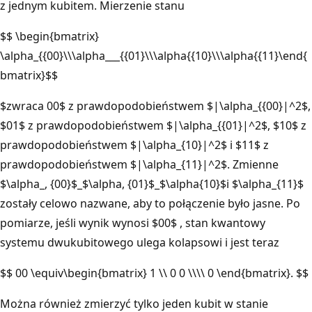
z jednym kubitem. Mierzenie stanu
$$ \begin{bmatrix}
\alpha_{{00}\\\alpha___{{01}\\\alpha{{10}\\\alpha{{11}\end{
bmatrix}$$
$zwraca 00$ z prawdopodobieństwem $|\alpha_{{00}|^2$,
$01$ z prawdopodobieństwem $|\alpha_{{01}|^2$, $10$ z
prawdopodobieństwem $|\alpha_{10}|^2$ i $11$ z
prawdopodobieństwem $|\alpha_{11}|^2$. Zmienne
$\alpha_, {00}$_$\alpha, {01}$_$\alpha{10}$i $\alpha_{11}$
zostały celowo nazwane, aby to połączenie było jasne. Po
pomiarze, jeśli wynik wynosi $00$ , stan kwantowy
systemu dwukubitowego ulega kolapsowi i jest teraz
$$ 00 \equiv\begin{bmatrix} 1 \\ 0 0 \\\\ 0 \end{bmatrix}. $$
Można również zmierzyć tylko jeden kubit w stanie