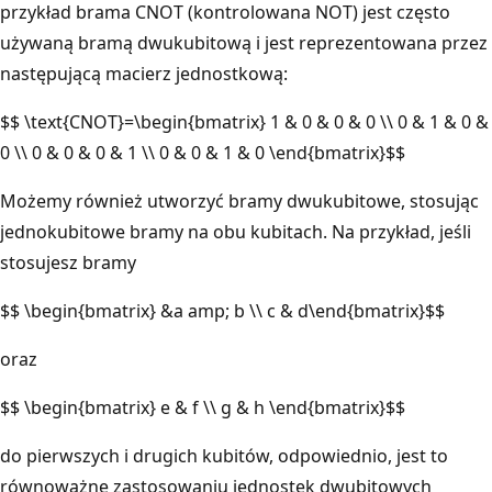
przykład brama CNOT (kontrolowana NOT) jest często
używaną bramą dwukubitową i jest reprezentowana przez
następującą macierz jednostkową:
$$ \text{CNOT}=\begin{bmatrix} 1 & 0 & 0 & 0 \\ 0 & 1 & 0 &
0 \\ 0 & 0 & 0 & 1 \\ 0 & 0 & 1 & 0 \end{bmatrix}$$
Możemy również utworzyć bramy dwukubitowe, stosując
jednokubitowe bramy na obu kubitach. Na przykład, jeśli
stosujesz bramy
$$ \begin{bmatrix} &a amp; b \\ c & d\end{bmatrix}$$
oraz
$$ \begin{bmatrix} e & f \\ g & h \end{bmatrix}$$
do pierwszych i drugich kubitów, odpowiednio, jest to
równoważne zastosowaniu jednostek dwubitowych