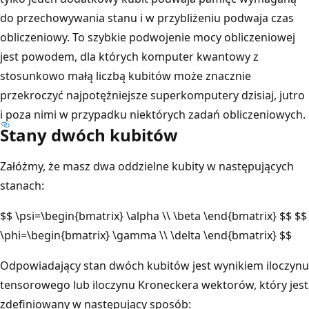
do przechowywania stanu i w przybliżeniu podwaja czas
obliczeniowy. To szybkie podwojenie mocy obliczeniowej
jest powodem, dla których komputer kwantowy z
stosunkowo małą liczbą kubitów może znacznie
przekroczyć najpotężniejsze superkomputery dzisiaj, jutro
i poza nimi w przypadku niektórych zadań obliczeniowych.
Stany dwóch kubitów
Załóżmy, że masz dwa oddzielne kubity w następujących
stanach:
$$ \psi=\begin{bmatrix} \alpha \\ \beta \end{bmatrix} $$ $$
\phi=\begin{bmatrix} \gamma \\ \delta \end{bmatrix} $$
Odpowiadający stan dwóch kubitów jest wynikiem iloczynu
tensorowego lub iloczynu Kroneckera wektorów, który jest
zdefiniowany w następujący sposób: