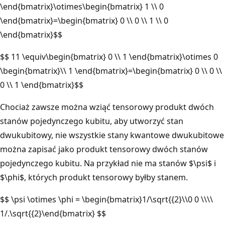
\end{bmatrix}\otimes\begin{bmatrix} 1 \\ 0
\end{bmatrix}=\begin{bmatrix} 0 \\ 0 \\ 1 \\ 0
\end{bmatrix}$$
$$ 11 \equiv\begin{bmatrix} 0 \\ 1 \end{bmatrix}\otimes 0
\begin{bmatrix}\\ 1 \end{bmatrix}=\begin{bmatrix} 0 \\ 0 \\
0 \\ 1 \end{bmatrix}$$
Chociaż zawsze można wziąć tensorowy produkt dwóch
stanów pojedynczego kubitu, aby utworzyć stan
dwukubitowy, nie wszystkie stany kwantowe dwukubitowe
można zapisać jako produkt tensorowy dwóch stanów
pojedynczego kubitu. Na przykład nie ma stanów $\psi$ i
$\phi$, których produkt tensorowy byłby stanem.
$$ \psi \otimes \phi = \begin{bmatrix}1/\sqrt{{2}\\0 0 \\\\
1/.\sqrt{{2}\end{bmatrix} $$