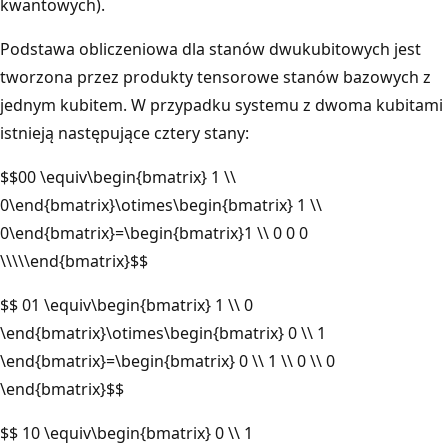
kwantowych).
Podstawa obliczeniowa dla stanów dwukubitowych jest
tworzona przez produkty tensorowe stanów bazowych z
jednym kubitem. W przypadku systemu z dwoma kubitami
istnieją następujące cztery stany:
$$00 \equiv\begin{bmatrix} 1 \\
0\end{bmatrix}\otimes\begin{bmatrix} 1 \\
0\end{bmatrix}=\begin{bmatrix}1 \\ 0 0 0
\\\\\end{bmatrix}$$
$$ 01 \equiv\begin{bmatrix} 1 \\ 0
\end{bmatrix}\otimes\begin{bmatrix} 0 \\ 1
\end{bmatrix}=\begin{bmatrix} 0 \\ 1 \\ 0 \\ 0
\end{bmatrix}$$
$$ 10 \equiv\begin{bmatrix} 0 \\ 1