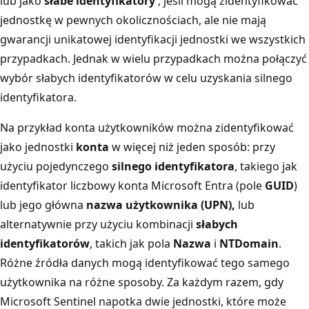
lub jako
słabe identyfikatory
, jeśli mogą zidentyfikować
jednostkę w pewnych okolicznościach, ale nie mają
gwarancji unikatowej identyfikacji jednostki we wszystkich
przypadkach. Jednak w wielu przypadkach można połączyć
wybór słabych identyfikatorów w celu uzyskania silnego
identyfikatora.
Na przykład konta użytkowników można zidentyfikować
jako jednostki
konta
w więcej niż jeden sposób: przy
użyciu pojedynczego
silnego identyfikatora
, takiego jak
identyfikator liczbowy konta Microsoft Entra (pole
GUID
)
lub jego główna
nazwa użytkownika (UPN),
lub
alternatywnie przy użyciu kombinacji
słabych
identyfikatorów
, takich jak pola
Nazwa
i
NTDomain
.
Różne źródła danych mogą identyfikować tego samego
użytkownika na różne sposoby. Za każdym razem, gdy
Microsoft Sentinel napotka dwie jednostki, które może