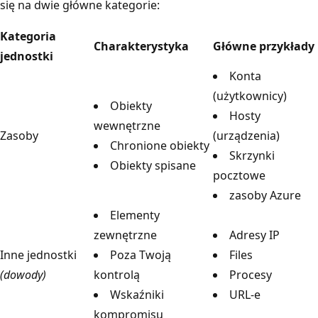
się na dwie główne kategorie:
Kategoria
Charakterystyka
Główne przykłady
jednostki
Konta
(użytkownicy)
Obiekty
Hosty
wewnętrzne
Zasoby
(urządzenia)
Chronione obiekty
Skrzynki
Obiekty spisane
pocztowe
zasoby Azure
Elementy
zewnętrzne
Adresy IP
Inne jednostki
Poza Twoją
Files
(dowody)
kontrolą
Procesy
Wskaźniki
URL-e
kompromisu