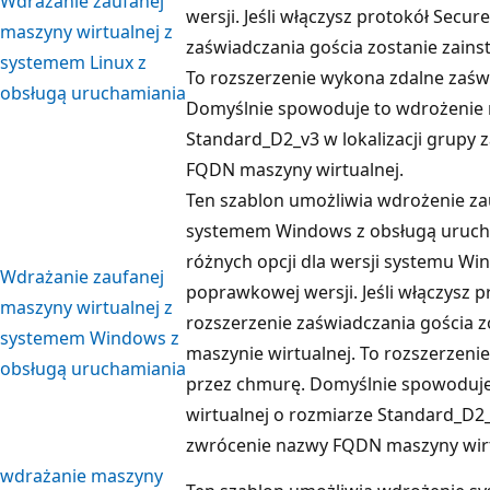
Wdrażanie zaufanej
wersji. Jeśli włączysz protokół Secur
maszyny wirtualnej z
zaświadczania gościa zostanie zains
systemem Linux z
To rozszerzenie wykona zdalne zaś
obsługą uruchamiania
Domyślnie spowoduje to wdrożenie 
Standard_D2_v3 w lokalizacji grupy
FQDN maszyny wirtualnej.
Ten szablon umożliwia wdrożenie za
systemem Windows z obsługą urucha
różnych opcji dla wersji systemu Wi
Wdrażanie zaufanej
poprawkowej wersji. Jeśli włączysz 
maszyny wirtualnej z
rozszerzenie zaświadczania gościa z
systemem Windows z
maszynie wirtualnej. To rozszerzeni
obsługą uruchamiania
przez chmurę. Domyślnie spowoduj
wirtualnej o rozmiarze Standard_D2_
zwrócenie nazwy FQDN maszyny wirt
wdrażanie maszyny