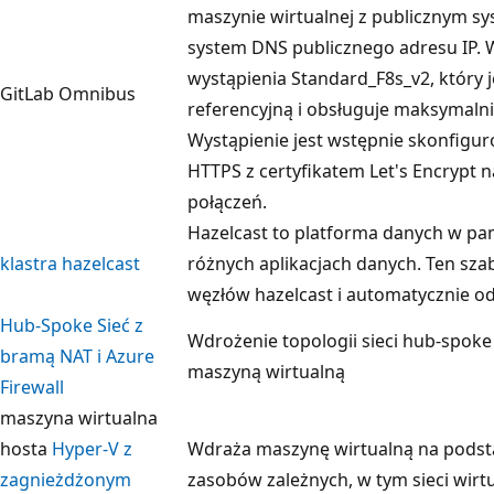
maszynie wirtualnej z publicznym s
system DNS publicznego adresu IP. 
wystąpienia Standard_F8s_v2, który j
GitLab Omnibus
referencyjną i obsługuje maksymaln
Wystąpienie jest wstępnie skonfigu
HTTPS z certyfikatem Let's Encrypt 
połączeń.
Hazelcast to platforma danych w pa
klastra hazelcast
różnych aplikacjach danych. Ten sza
węzłów hazelcast i automatycznie od
Hub-Spoke Sieć z
Wdrożenie topologii sieci hub-spoke 
bramą NAT i Azure
maszyną wirtualną
Firewall
maszyna wirtualna
hosta
Hyper-V z
Wdraża maszynę wirtualną na podsta
zagnieżdżonym
zasobów zależnych, w tym sieci wirtu