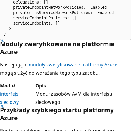
    delegations: []

    privateEndpointNetworkPolicies: 'Enabled'

    privateLinkServiceNetworkPolicies: 'Enabled'

    serviceEndpointPolicies: []

    serviceEndpoints: []

  }

Moduły zweryfikowane na platformie
Azure
Następujące
moduły zweryfikowane platformy Azure
mogą służyć do wdrażania tego typu zasobu.
Moduł
Opis
interfejs
Moduł zasobów AVM dla interfejsu
sieciowy
sieciowego
Przykłady szybkiego startu platformy
Azure
Poniższe szablony szybkiego startu platformy Azure