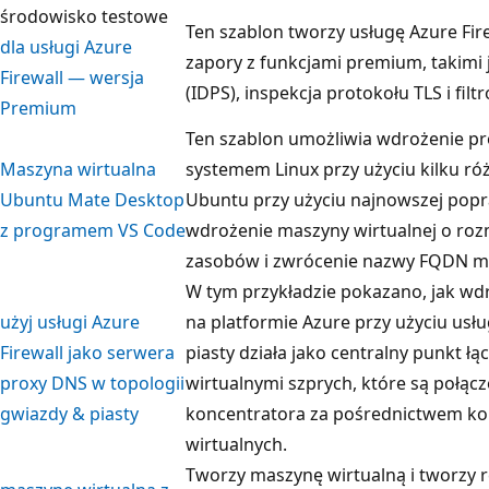
środowisko testowe
Ten szablon tworzy usługę Azure Fir
dla usługi Azure
zapory z funkcjami premium, takimi
Firewall — wersja
(IDPS), inspekcja protokołu TLS i fil
Premium
Ten szablon umożliwia wdrożenie pro
Maszyna wirtualna
systemem Linux przy użyciu kilku róż
Ubuntu Mate Desktop
Ubuntu przy użyciu najnowszej popr
z programem VS Code
wdrożenie maszyny wirtualnej o rozm
zasobów i zwrócenie nazwy FQDN ma
W tym przykładzie pokazano, jak wdr
użyj usługi Azure
na platformie Azure przy użyciu usług
Firewall jako serwera
piasty działa jako centralny punkt łą
proxy DNS w topologii
wirtualnymi szprych, które są połącz
gwiazdy & piasty
koncentratora za pośrednictwem kom
wirtualnych.
Tworzy maszynę wirtualną i tworzy 