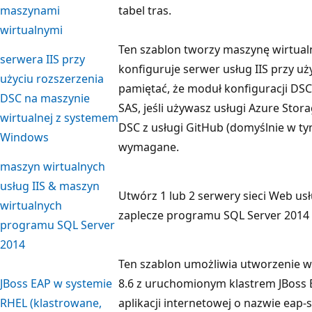
maszynami
tabel tras.
wirtualnymi
Ten szablon tworzy maszynę wirtua
serwera IIS przy
konfiguruje serwer usług IIS przy uż
użyciu rozszerzenia
pamiętać, że moduł konfiguracji D
DSC na maszynie
SAS, jeśli używasz usługi Azure Sto
wirtualnej z systemem
DSC z usługi GitHub (domyślnie w tym
Windows
wymagane.
maszyn wirtualnych
usług IIS & maszyn
Utwórz 1 lub 2 serwery sieci Web us
wirtualnych
zaplecze programu SQL Server 2014 w
programu SQL Server
2014
Ten szablon umożliwia utworzenie w
JBoss EAP w systemie
8.6 z uruchomionym klastrem JBoss E
RHEL (klastrowane,
aplikacji internetowej o nazwie eap-