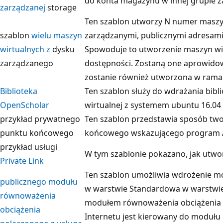
do konta magazynu w innej grupie 
zarządzanej
storage
Ten szablon utworzy N numer maszy
szablon
wielu maszyn
zarządzanymi, publicznymi adresami I
wirtualnych z
dysku
Spowoduje to utworzenie maszyn wi
zarządzanego
dostępności. Zostaną one aprowidowa
zostanie również utworzona w rama
Biblioteka
Ten szablon służy do wdrażania bibl
OpenScholar
wirtualnej z systemem ubuntu 16.04
przykład prywatnego
Ten szablon przedstawia sposób tw
punktu końcowego
końcowego wskazującego program A
przykład usługi
W tym szablonie pokazano, jak utwo
Private Link
Ten szablon umożliwia wdrożenie m
publicznego modułu
w warstwie Standardowa w warstwi
równoważenia
modułem równoważenia obciążenia 
obciążenia
Internetu jest kierowany do modułu