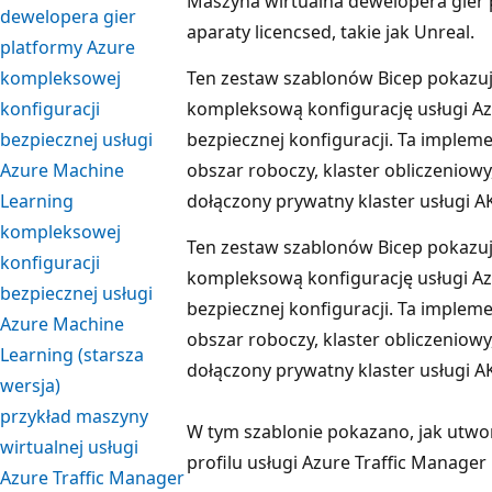
Maszyna wirtualna dewelopera gier 
dewelopera gier
aparaty licencsed, takie jak Unreal.
platformy Azure
kompleksowej
Ten zestaw szablonów Bicep pokazuj
konfiguracji
kompleksową konfigurację usługi A
bezpiecznej usługi
bezpiecznej konfiguracji. Ta implem
Azure Machine
obszar roboczy, klaster obliczeniowy
Learning
dołączony prywatny klaster usługi A
kompleksowej
Ten zestaw szablonów Bicep pokazuj
konfiguracji
kompleksową konfigurację usługi A
bezpiecznej usługi
bezpiecznej konfiguracji. Ta implem
Azure Machine
obszar roboczy, klaster obliczeniowy
Learning (starsza
dołączony prywatny klaster usługi A
wersja)
przykład maszyny
W tym szablonie pokazano, jak utw
wirtualnej usługi
profilu usługi Azure Traffic Manage
Azure Traffic Manager