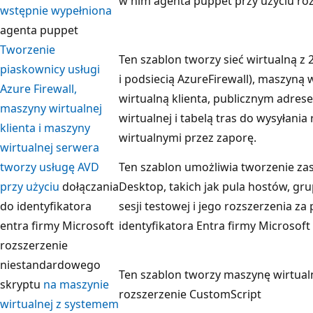
w nim agenta puppet przy użyciu ro
wstępnie wypełniona
agenta puppet
Tworzenie
Ten szablon tworzy sieć wirtualną z 
piaskownicy usługi
i podsiecią AzureFirewall), maszyną
Azure Firewall,
wirtualną klienta, publicznym adres
maszyny wirtualnej
wirtualnej i tabelą tras do wysyłan
klienta i maszyny
wirtualnymi przez zaporę.
wirtualnej serwera
tworzy usługę AVD
Ten szablon umożliwia tworzenie zas
przy użyciu
dołączania
Desktop, takich jak pula hostów, gru
do identyfikatora
sesji testowej i jego rozszerzenia z
entra firmy Microsoft
identyfikatora Entra firmy Microsoft
rozszerzenie
niestandardowego
Ten szablon tworzy maszynę wirtual
skryptu
na maszynie
rozszerzenie CustomScript
wirtualnej z systemem