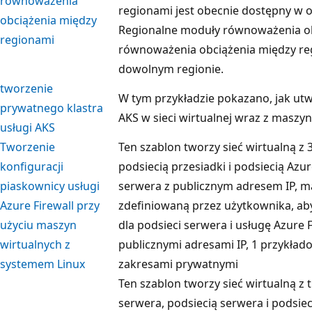
równoważenia
regionami jest obecnie dostępny w 
obciążenia między
Regionalne moduły równoważenia o
regionami
równoważenia obciążenia między re
dowolnym regionie.
tworzenie
W tym przykładzie pokazano, jak utw
prywatnego klastra
AKS w sieci wirtualnej wraz z maszy
usługi AKS
Tworzenie
Ten szablon tworzy sieć wirtualną z 
konfiguracji
podsiecią przesiadki i podsiecią Azu
piaskownicy usługi
serwera z publicznym adresem IP, m
Azure Firewall przy
zdefiniowaną przez użytkownika, aby
użyciu maszyn
dla podsieci serwera i usługę Azure F
wirtualnych z
publicznymi adresami IP, 1 przykład
systemem Linux
zakresami prywatnymi
Ten szablon tworzy sieć wirtualną z 
serwera, podsiecią serwera i podsieci