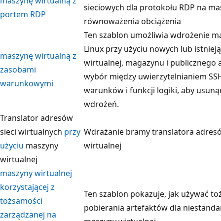
maszynę wirtualną z
sieciowych dla protokołu RDP na ma
portem RDP
równoważenia obciążenia
Ten szablon umożliwia wdrożenie m
Linux przy użyciu nowych lub istniej
maszynę wirtualną z
wirtualnej, magazynu i publicznego 
zasobami
wybór między uwierzytelnianiem SSH
warunkowymi
warunków i funkcji logiki, aby usun
wdrożeń.
Translator adresów
sieci wirtualnych
przy
Wdrażanie bramy translatora adresó
użyciu
maszyny
wirtualnej
wirtualnej
maszyny wirtualnej
korzystającej z
Ten szablon pokazuje, jak używać t
tożsamości
pobierania artefaktów dla niestand
zarządzanej na