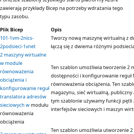
zawierają przykłady Bicep na potrzeby wdrażania tego
typu zasobu.
Plik Bicep
Opis
101-1vm-2nics-
Tworzy nową maszynę wirtualną z dw
2podsieci-1vnet
łączą się z dwiema różnymi podsieciam
2 maszyny wirtualne
w module
Ten szablon umożliwia tworzenie 2 
równoważenia
dostępności i konfigurowanie regu
obciążenia i
równoważenia obciążenia. Ten szab
konfigurowanie reguł
magazynu, sieć wirtualną, publiczny a
translatora adresów
tym szablonie używamy funkcji pętl
sieciowych w
modułu
interfejsów sieciowych i maszyn wir
równoważenia
obciążenia
Ten szablon umożliwia utworzenie 