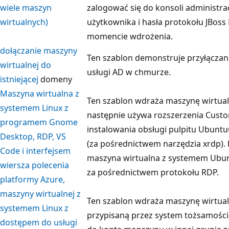
wiele maszyn
zalogować się do konsoli administra
wirtualnych)
użytkownika i hasła protokołu JBos
momencie wdrożenia.
dołączanie maszyny
Ten szablon demonstruje przyłącza
wirtualnej do
usługi AD w chmurze.
istniejącej
domeny
Maszyna wirtualna z
Ten szablon wdraża maszynę wirtual
systemem Linux z
następnie używa rozszerzenia Custo
programem Gnome
instalowania obsługi pulpitu Ubuntu
Desktop, RDP, VS
(za pośrednictwem narzędzia xrdp)
Code i interfejsem
maszyna wirtualna z systemem Ubun
wiersza polecenia
za pośrednictwem protokołu RDP.
platformy Azure,
maszyny wirtualnej z
Ten szablon wdraża maszynę wirtual
systemem Linux z
przypisaną przez system tożsamości
dostępem do usługi