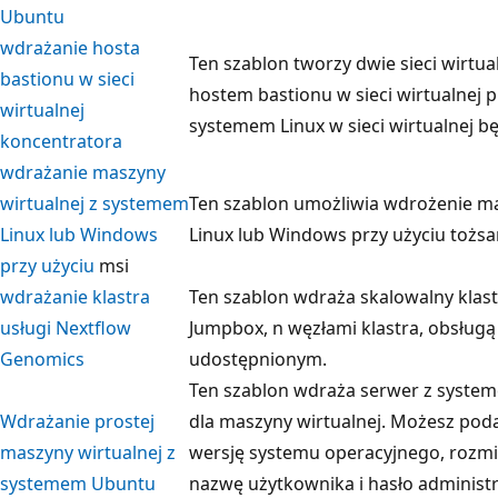
Ubuntu
wdrażanie hosta
Ten szablon tworzy dwie sieci wirtu
bastionu w sieci
hostem bastionu w sieci wirtualnej p
wirtualnej
systemem Linux w sieci wirtualnej b
koncentratora
wdrażanie maszyny
wirtualnej z systemem
Ten szablon umożliwia wdrożenie m
Linux lub Windows
Linux lub Windows przy użyciu tożsa
przy użyciu
msi
wdrażanie klastra
Ten szablon wdraża skalowalny klas
usługi Nextflow
Jumpbox, n węzłami klastra, obsług
Genomics
udostępnionym.
Ten szablon wdraża serwer z syste
Wdrażanie prostej
dla maszyny wirtualnej. Możesz pod
maszyny wirtualnej z
wersję systemu operacyjnego, rozmi
systemem Ubuntu
nazwę użytkownika i hasło administ