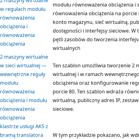
2 maszyny wirtualne
modułu równoważenia obciążenia i 
w regułach modułu
równoważenia obciążenia na porcie 
równoważenia
konto magazynu, sieć wirtualną, publ
obciążenia i
dostępności i interfejsy sieciowe. W
równoważenia
pętli zasobów do tworzenia interfej
obciążenia
wirtualnych
2 maszyny wirtualne
w sieci wirtualnej —
Ten szablon umożliwia tworzenie 2 m
wewnętrzne reguły
wirtualnej i w ramach wewnętrzne
modułu
obciążenia oraz konfigurowanie reg
równoważenia
porcie 80. Ten szablon wdraża równ
obciążenia i modułu
wirtualną, publiczny adres IP, zestaw
równoważenia
sieciowe.
obciążenia
klastrze usługi AKS z
bramą translatora
W tym przykładzie pokazano, jak wdr