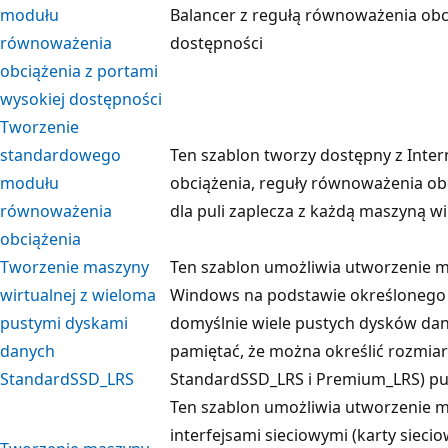
modułu
Balancer z regułą równoważenia obc
równoważenia
dostępności
obciążenia z portami
wysokiej dostępności
Tworzenie
standardowego
Ten szablon tworzy dostępny z Int
modułu
obciążenia, reguły równoważenia obc
równoważenia
dla puli zaplecza z każdą maszyną w
obciążenia
Tworzenie maszyny
Ten szablon umożliwia utworzenie m
wirtualnej z wieloma
Windows na podstawie określonego 
pustymi dyskami
domyślnie wiele pustych dysków da
danych
pamiętać, że można określić rozmiar
StandardSSD_LRS
StandardSSD_LRS i Premium_LRS) pu
Ten szablon umożliwia utworzenie m
interfejsami sieciowymi (karty siecio