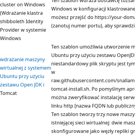
Ten szablon wdraża dostawcę tożsa
cluster on Windows
Windows w konfiguracji klastrowan
(Wdrażanie klastra
możesz przejść do https://your-doma
shibboleth Identity
(zanotuj numer portu), aby sprawdz
Provider w systemie
Windows
Ten szablon umożliwia utworzenie m
Ubuntu przy użyciu zestawu OpenJD
wdrażanie maszyny
niestandardowy plik skryptu jest ty
wirtualnej z systemem
w
Ubuntu przy użyciu
raw.githubusercontent.com/snallam
zestawu Open JDK i
tomcat-install.sh. Po pomyślnym apr
Tomcat
można zweryfikować instalację serw
linku http [nazwa FQDN lub publiczny
Ten szablon tworzy trzy nowe maszy
istniejącej sieci wirtualnej: dwie ma
skonfigurowane jako węzły repliki 