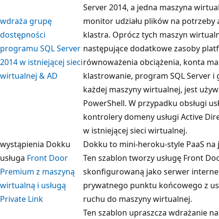
Server 2014, a jedna maszyna wirtua
wdraża grupę
monitor udziału plików na potrzeby 
dostępności
klastra. Oprócz tych maszyn wirtua
programu SQL Server
następujące dodatkowe zasoby plat
2014 w istniejącej sieci
równoważenia obciążenia, konta ma
wirtualnej & AD
klastrowanie, program SQL Server i
każdej maszyny wirtualnej, jest uż
PowerShell. W przypadku obsługi usłu
kontrolery domeny usługi Active Di
w istniejącej sieci wirtualnej.
wystąpienia
Dokku
Dokku to mini-heroku-style PaaS na 
usługa
Front Door
Ten szablon tworzy usługę Front Do
Premium z maszyną
skonfigurowaną jako serwer interne
wirtualną i usługą
prywatnego punktu końcowego z usłu
Private Link
ruchu do maszyny wirtualnej.
Ten szablon upraszcza wdrażanie na