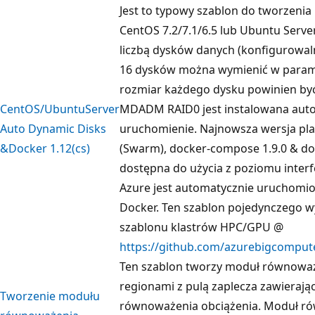
Jest to typowy szablon do tworzeni
CentOS 7.2/7.1/6.5 lub Ubuntu Serve
liczbą dysków danych (konfigurowa
16 dysków można wymienić w param
rozmiar każdego dysku powinien być
CentOS/UbuntuServer
MDADM RAID0 jest instalowana aut
Auto Dynamic Disks
uruchomienie. Najnowsza wersja pla
&Docker 1.12(cs)
(Swarm), docker-compose 1.9.0 & doc
dostępna do użycia z poziomu interf
Azure jest automatycznie uruchomio
Docker. Ten szablon pojedynczego wy
szablonu klastrów HPC/GPU @
https://github.com/azurebigcompu
Ten szablon tworzy moduł równoważ
regionami z pulą zaplecza zawieraj
Tworzenie modułu
równoważenia obciążenia. Moduł ró