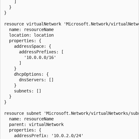
    ]

  }

}

resource virtualNetwork 'Microsoft.Network/virtualNetwo
  name: resourceName

  location: location

  properties: {

    addressSpace: {

      addressPrefixes: [

        '10.0.0.0/16'

      ]

    }

    dhcpOptions: {

      dnsServers: []

    }

    subnets: []

  }

}

resource subnet 'Microsoft.Network/virtualNetworks/subn
  name: resourceName

  parent: virtualNetwork

  properties: {

    addressPrefix: '10.0.2.0/24'
