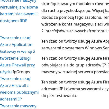
Tworzenie maszyny
skonfigurowanym modułem równoważ
wirtualnej z wieloma
dla ruchu przychodzącego. Więcej k
kartami sieciowymi i
dodać za pomocą tego szablonu. Ten
dostępem RDP
wdrożenie konta magazynu, sieci wirt
2 interfejsów sieciowych (frontonu i 
Tworzenie usługi
Ten szablon tworzy usługę Azure Ap
Azure Application
serwerami z systemem Windows Serv
Gateway w wersji 2
tworzenie usługi
Ten szablon tworzy usługę Azure Firew
Azure Firewall przy
odwołującą się do grup adresów IP.
użyciu
IpGroups
maszyny wirtualnej serwera przesi
Tworzenie usługi
Ten szablon tworzy usługę Azure Fi
Azure Firewall z
adresami IP i dwoma serwerami z s
wieloma publicznymi
do przetestowania.
adresami IP
Tworzenie maszyny