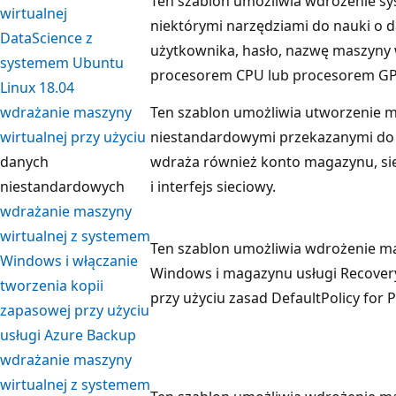
Ten szablon umożliwia wdrożenie s
wirtualnej
niektórymi narzędziami do nauki o
DataScience z
użytkownika, hasło, nazwę maszyny 
systemem Ubuntu
procesorem CPU lub procesorem G
Linux 18.04
wdrażanie maszyny
Ten szablon umożliwia utworzenie m
wirtualnej przy użyciu
niestandardowymi przekazanymi do 
danych
wdraża również konto magazynu, sieć
niestandardowych
i interfejs sieciowy.
wdrażanie maszyny
wirtualnej z systemem
Ten szablon umożliwia wdrożenie m
Windows i włączanie
Windows i magazynu usługi Recover
tworzenia kopii
przy użyciu zasad DefaultPolicy for P
zapasowej przy użyciu
usługi Azure Backup
wdrażanie maszyny
wirtualnej z systemem