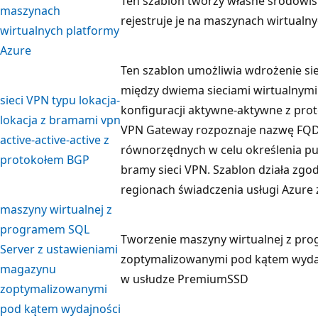
Ten szablon tworzy własne środowis
maszynach
rejestruje je na maszynach wirtualn
wirtualnych platformy
Azure
Ten szablon umożliwia wdrożenie sie
między dwiema sieciami wirtualnymi
sieci VPN typu lokacja-
konfiguracji aktywne-aktywne z pro
lokacja z bramami vpn
VPN Gateway rozpoznaje nazwę FQ
active-active-active z
równorzędnych w celu określenia pu
protokołem BGP
bramy sieci VPN. Szablon działa zgo
regionach świadczenia usługi Azure 
maszyny wirtualnej z
programem SQL
Tworzenie maszyny wirtualnej z pr
Server z ustawieniami
zoptymalizowanymi pod kątem wyda
magazynu
w usłudze PremiumSSD
zoptymalizowanymi
pod kątem wydajności