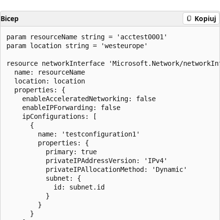
Bicep
Kopiuj
param resourceName string = 'acctest0001'

param location string = 'westeurope'

resource networkInterface 'Microsoft.Network/networkInt
  name: resourceName

  location: location

  properties: {

    enableAcceleratedNetworking: false

    enableIPForwarding: false

    ipConfigurations: [

      {

        name: 'testconfiguration1'

        properties: {

          primary: true

          privateIPAddressVersion: 'IPv4'

          privateIPAllocationMethod: 'Dynamic'

          subnet: {

            id: subnet.id

          }

        }

      }
