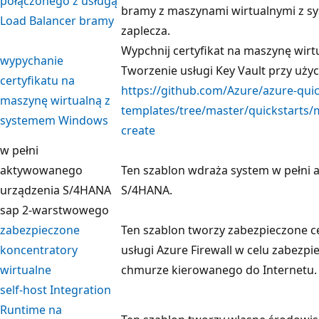
połączonego z usługą
bramy z maszynami wirtualnymi z sy
Load Balancer bramy
zaplecza.
Wypchnij certyfikat na maszynę wir
wypychanie
Tworzenie usługi Key Vault przy uży
certyfikatu na
https://github.com/Azure/azure-quic
maszynę wirtualną z
templates/tree/master/quickstarts/m
systemem Windows
create
w pełni
aktywowanego
Ten szablon wdraża system w pełni
urządzenia S/4HANA
S/4HANA.
sap 2-warstwowego
zabezpieczone
Ten szablon tworzy zabezpieczone c
koncentratory
usługi Azure Firewall w celu zabezp
wirtualne
chmurze kierowanego do Internetu.
self-host Integration
Runtime na