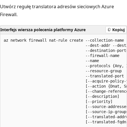
Utwórz regułę translatora adresów sieciowych Azure
Firewall.
Interfejs wiersza polecenia platformy Azure
Kopiuj
az network firewall nat-rule create --collection-name

                                    --dest-addr --desti
                                    --destination-ports
                                    --firewall-name

                                    --name

                                    --protocols {Any, I
                                    --resource-group

                                    --translated-port

                                    [--acquire-policy-t
                                    [--action {Dnat, Sn
                                    [--change-reference
                                    [--description]

                                    [--priority]

                                    [--source-addresses
                                    [--source-ip-groups
                                    [--translated-addre
                                    [--translated-fqdn