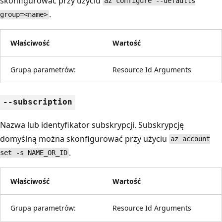
skonfigurować przy użyciu
az configure --defaults
.
group=<name>
Właściwość
Wartość
Grupa parametrów:
Resource Id Arguments
--subscription
Nazwa lub identyfikator subskrypcji. Subskrypcję
domyślną można skonfigurować przy użyciu
az account
.
set -s NAME_OR_ID
Właściwość
Wartość
Grupa parametrów:
Resource Id Arguments