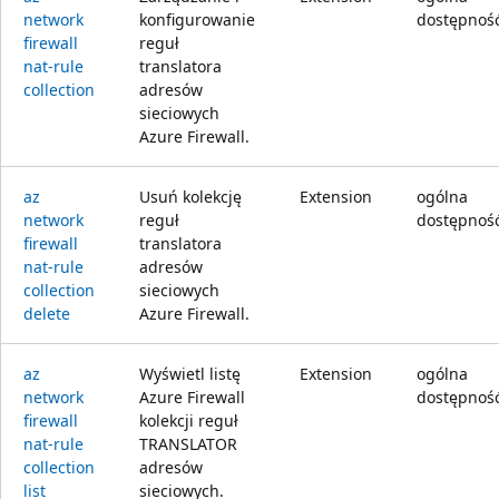
network
konfigurowanie
dostępnoś
firewall
reguł
nat-rule
translatora
collection
adresów
sieciowych
Azure Firewall.
az
Usuń kolekcję
Extension
ogólna
network
reguł
dostępnoś
firewall
translatora
nat-rule
adresów
collection
sieciowych
delete
Azure Firewall.
az
Wyświetl listę
Extension
ogólna
network
Azure Firewall
dostępnoś
firewall
kolekcji reguł
nat-rule
TRANSLATOR
collection
adresów
list
sieciowych.