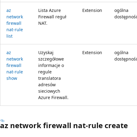
az
Lista Azure
Extension
ogólna
network
Firewall reguł
dostępnoś
firewall
NAT.
nat-rule
list
az
Uzyskaj
Extension
ogólna
network
szczegółowe
dostępnoś
firewall
informacje o
nat-rule
regule
show
translatora
adresów
sieciowych
Azure Firewall.
az network firewall nat-rule create