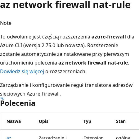
az network firewall nat-rule
Note
To odwołanie jest częścią rozszerzenia
azure-firewall
dla
Azure CLI (wersja 2.75.0 lub nowsza). Rozszerzenie
zostanie automatycznie zainstalowane przy pierwszym
uruchomieniu polecenia
az network firewall nat-rule
.
Dowiedz się więcej
o rozszerzeniach.
Zarządzanie i konfigurowanie reguł translatora adresów
sieciowych Azure Firewall.
Polecenia
Nazwa
Opis
Typ
Stan
az
Zarządzanie i
Extension
ogólna