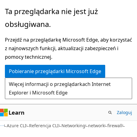
Przejdź
Przejdź
Ta przeglądarka nie jest już
do
do
obsługiwana.
głównej
nawigacji
zawartości
na
Przejdź na przeglądarkę Microsoft Edge, aby korzystać
stronie
z najnowszych funkcji, aktualizacji zabezpieczeń i
pomocy technicznej.
Pobieranie przeglądarki Microsoft Edge
Więcej informacji o przeglądarkach Internet
Explorer i Microsoft Edge
Learn
Zaloguj
Azure CLI
Referencja CLI
Networking
network
firewall