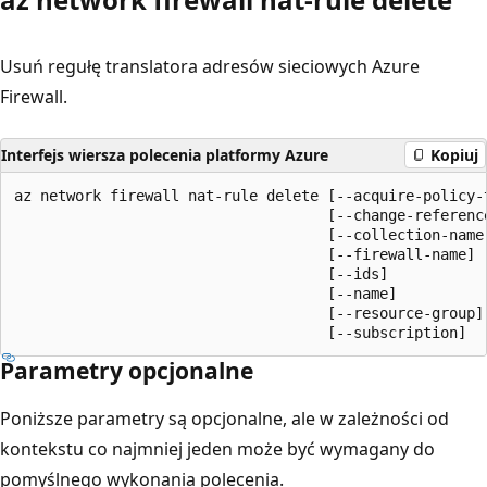
Usuń regułę translatora adresów sieciowych Azure
Firewall.
Interfejs wiersza polecenia platformy Azure
Kopiuj
az network firewall nat-rule delete [--acquire-policy-t
                                    [--change-reference
                                    [--collection-name]
                                    [--firewall-name]

                                    [--ids]

                                    [--name]

                                    [--resource-group]

                                    [--subscription]
Parametry opcjonalne
Poniższe parametry są opcjonalne, ale w zależności od
kontekstu co najmniej jeden może być wymagany do
pomyślnego wykonania polecenia.