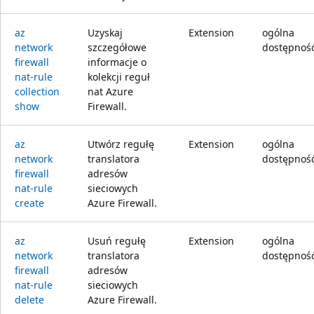
az
Uzyskaj
Extension
ogólna
network
szczegółowe
dostępnoś
firewall
informacje o
nat-rule
kolekcji reguł
collection
nat Azure
show
Firewall.
az
Utwórz regułę
Extension
ogólna
network
translatora
dostępnoś
firewall
adresów
nat-rule
sieciowych
create
Azure Firewall.
az
Usuń regułę
Extension
ogólna
network
translatora
dostępnoś
firewall
adresów
nat-rule
sieciowych
delete
Azure Firewall.