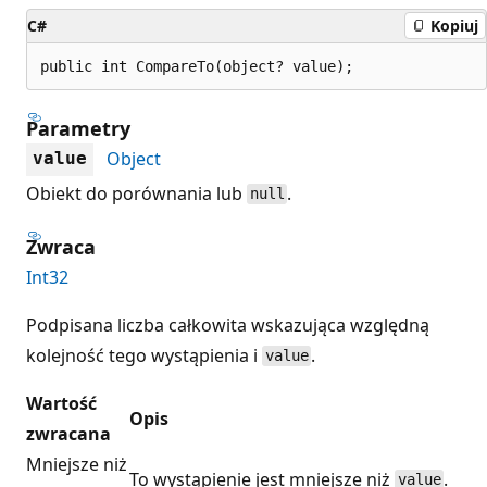
C#
Kopiuj
public int CompareTo(object? value);
Parametry
Object
value
Obiekt do porównania lub
.
null
Zwraca
Int32
Podpisana liczba całkowita wskazująca względną
kolejność tego wystąpienia i
.
value
Wartość
Opis
zwracana
Mniejsze niż
To wystąpienie jest mniejsze niż
.
value