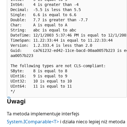
Int64:    4 is greater than -4

Decimal:  -5.5 is less than 5.5

Single:   6.6 is equal to 6.6

Double:   7.7 is greater than -7.7

Char:     A is equal to A

String:   abc is equal to abc

DateTime: 12/1/2003 5:37:46 PM is equal to 12/1/2003
TimeSpan: 11.22:33:44 is equal to 11.22:33:44

Version:  1.2.333.4 is less than 2.0

Guid:     ca761232-ed42-11ce-bacd-00aa0057b223 is e
aa0057b223

The following types are not CLS-compliant:

SByte:    8 is equal to 8

UInt16:   9 is equal to 9

UInt32:   10 is equal to 10

UInt64:   11 is equal to 11

Uwagi
Ta metoda implementuje interfejs
System.IComparable<T>
i działa nieco lepiej niż metoda