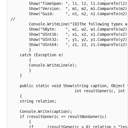
        Show("TimeSpan: ", l1, l2, l1.CompareTo(l2),
        Show("Version:  ", m1, m2, m1.CompareTo(m2),
        Show("Guid:     ", n1, n2, n1.CompareTo(n2),
//

        Console.WriteLine("{0}The following types ar
        Show("SByte:    ", w1, w2, w1.CompareTo(w2),
        Show("UInt16:   ", x1, x2, x1.CompareTo(x2),
        Show("UInt32:   ", y1, y2, y1.CompareTo(y2),
        Show("UInt64:   ", z1, z2, z1.CompareTo(z2),
        }

    catch (Exception e)

        {

        Console.WriteLine(e);

        }

    }

    public static void Show(string caption, Object v
                            int resultGeneric, int r
    {

    string relation;

    Console.Write(caption);

    if (resultGeneric == resultNonGeneric)

        {

        if      (resultGeneric < 0) relation = "less