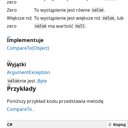
zero
Zero
To wystąpienie jest równe
.
value
Większe niż
To wystąpienie jest większe niż
, lub
value
zero
ma wartość
.
value
null
Implementuje
CompareTo(Object)
Wyjątki
ArgumentException
nie jest .
Byte
value
Przykłady
Poniższy przykład kodu przedstawia metodę
CompareTo
.
C#
Kopiuj