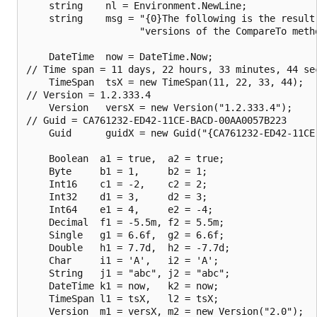
    string    nl = Environment.NewLine;

    string    msg = "{0}The following is the result
                    "versions of the CompareTo metho
    DateTime  now = DateTime.Now;

// Time span = 11 days, 22 hours, 33 minutes, 44 sec
    TimeSpan  tsX = new TimeSpan(11, 22, 33, 44);

// Version = 1.2.333.4

    Version   versX = new Version("1.2.333.4");

// Guid = CA761232-ED42-11CE-BACD-00AA0057B223

    Guid      guidX = new Guid("{CA761232-ED42-11CE-
    Boolean  a1 = true,  a2 = true;

    Byte     b1 = 1,     b2 = 1;

    Int16    c1 = -2,    c2 = 2;

    Int32    d1 = 3,     d2 = 3;

    Int64    e1 = 4,     e2 = -4;

    Decimal  f1 = -5.5m, f2 = 5.5m;

    Single   g1 = 6.6f,  g2 = 6.6f;

    Double   h1 = 7.7d,  h2 = -7.7d;

    Char     i1 = 'A',   i2 = 'A';

    String   j1 = "abc", j2 = "abc";

    DateTime k1 = now,   k2 = now;

    TimeSpan l1 = tsX,   l2 = tsX;

    Version  m1 = versX, m2 = new Version("2.0");
