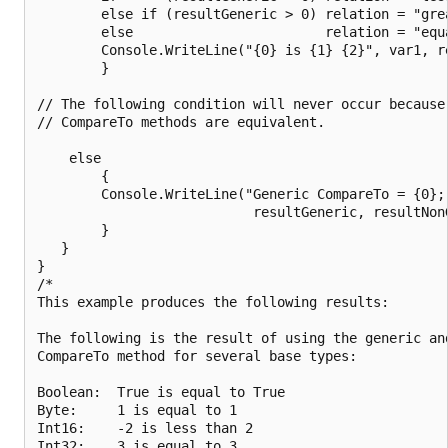
        else if (resultGeneric > 0) relation = "grea
        else                        relation = "equa
        Console.WriteLine("{0} is {1} {2}", var1, re
        }

// The following condition will never occur because 
// CompareTo methods are equivalent.

    else

        {

        Console.WriteLine("Generic CompareTo = {0}; 
                           resultGeneric, resultNonG
        }

   }

}

/*

This example produces the following results:

The following is the result of using the generic and
CompareTo method for several base types:

Boolean:  True is equal to True

Byte:     1 is equal to 1

Int16:    -2 is less than 2

Int32:    3 is equal to 3
