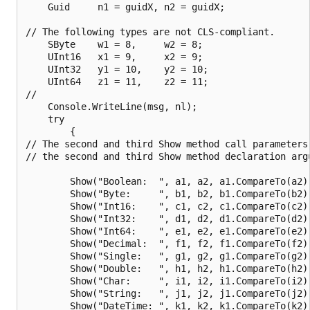
    Guid     n1 = guidX, n2 = guidX;

// The following types are not CLS-compliant.

    SByte    w1 = 8,     w2 = 8;

    UInt16   x1 = 9,     x2 = 9;

    UInt32   y1 = 10,    y2 = 10;

    UInt64   z1 = 11,    z2 = 11;

//

    Console.WriteLine(msg, nl);

    try

        {

// The second and third Show method call parameters
// the second and third Show method declaration argu
        Show("Boolean:  ", a1, a2, a1.CompareTo(a2),
        Show("Byte:     ", b1, b2, b1.CompareTo(b2),
        Show("Int16:    ", c1, c2, c1.CompareTo(c2),
        Show("Int32:    ", d1, d2, d1.CompareTo(d2),
        Show("Int64:    ", e1, e2, e1.CompareTo(e2),
        Show("Decimal:  ", f1, f2, f1.CompareTo(f2),
        Show("Single:   ", g1, g2, g1.CompareTo(g2),
        Show("Double:   ", h1, h2, h1.CompareTo(h2),
        Show("Char:     ", i1, i2, i1.CompareTo(i2),
        Show("String:   ", j1, j2, j1.CompareTo(j2),
        Show("DateTime: ", k1, k2, k1.CompareTo(k2),