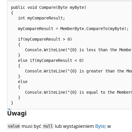
public void Compare(Byte myByte)

{

   int myCompareResult;

   myCompareResult = MemberByte.CompareTo(myByte);

   if(myCompareResult > 0)

   {

      Console.WriteLine("{0} is less than the Membe
   }

   else if(myCompareResult < 0)

   {

      Console.WriteLine("{0} is greater than the Me
   }

   else

   {

      Console.WriteLine("{0} is equal to the Member
   }

Uwagi
musi być
lub wystąpieniem
Byte
; w
value
null