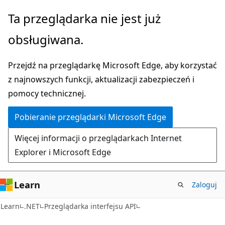
Przejdź
Przejdź
Ta przeglądarka nie jest już
do
do
obsługiwana.
głównej
nawigacji
zawartości
na
Przejdź na przeglądarkę Microsoft Edge, aby korzystać
stronie
z najnowszych funkcji, aktualizacji zabezpieczeń i
pomocy technicznej.
Pobieranie przeglądarki Microsoft Edge
Więcej informacji o przeglądarkach Internet
Explorer i Microsoft Edge
Learn
Zaloguj
C#
Learn
.NET
Przeglądarka interfejsu API