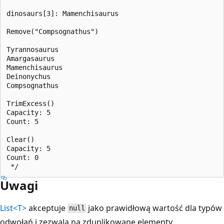
dinosaurs[3]: Mamenchisaurus

Remove("Compsognathus")

Tyrannosaurus

Amargasaurus

Mamenchisaurus

Deinonychus

Compsognathus

TrimExcess()

Capacity: 5

Count: 5

Clear()

Capacity: 5

Count: 0

Uwagi
List<T>
akceptuje
jako prawidłową wartość dla typów
null
odwołań i zezwala na zduplikowane elementy.