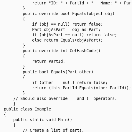
            return "ID: " + PartId + "   Name: " + Part
        }

        public override bool Equals(object obj)

        {

            if (obj == null) return false;

            Part objAsPart = obj as Part;

            if (objAsPart == null) return false;

            else return Equals(objAsPart);

        }

        public override int GetHashCode()

        {

            return PartId;

        }

        public bool Equals(Part other)

        {

            if (other == null) return false;

            return (this.PartId.Equals(other.PartId));

        }

    // Should also override == and != operators.

    }

public class Example

{

    public static void Main()

    {

        // Create a list of parts.
