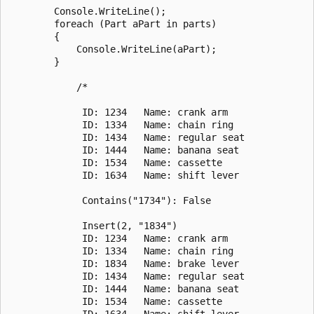
        Console.WriteLine();

        foreach (Part aPart in parts)

        {

            Console.WriteLine(aPart);

        }

            /*

             ID: 1234   Name: crank arm

             ID: 1334   Name: chain ring

             ID: 1434   Name: regular seat

             ID: 1444   Name: banana seat

             ID: 1534   Name: cassette

             ID: 1634   Name: shift lever

             Contains("1734"): False

             Insert(2, "1834")

             ID: 1234   Name: crank arm

             ID: 1334   Name: chain ring

             ID: 1834   Name: brake lever

             ID: 1434   Name: regular seat

             ID: 1444   Name: banana seat

             ID: 1534   Name: cassette

             ID: 1634   Name: shift lever
