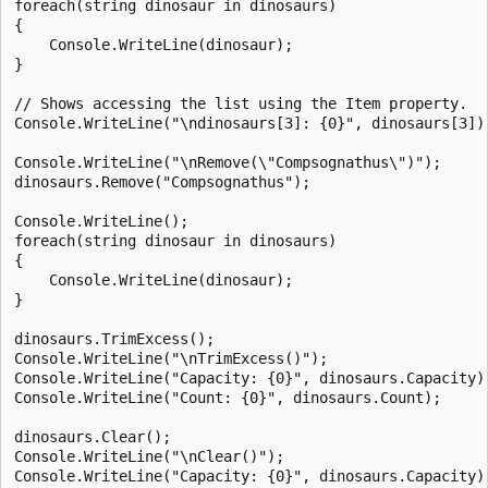
foreach(string dinosaur in dinosaurs)

{

    Console.WriteLine(dinosaur);

}

// Shows accessing the list using the Item property.

Console.WriteLine("\ndinosaurs[3]: {0}", dinosaurs[3]);
Console.WriteLine("\nRemove(\"Compsognathus\")");

dinosaurs.Remove("Compsognathus");

Console.WriteLine();

foreach(string dinosaur in dinosaurs)

{

    Console.WriteLine(dinosaur);

}

dinosaurs.TrimExcess();

Console.WriteLine("\nTrimExcess()");

Console.WriteLine("Capacity: {0}", dinosaurs.Capacity);
Console.WriteLine("Count: {0}", dinosaurs.Count);

dinosaurs.Clear();

Console.WriteLine("\nClear()");

Console.WriteLine("Capacity: {0}", dinosaurs.Capacity);