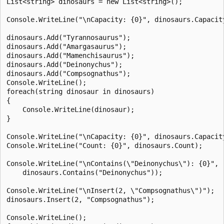
List<string> dinosaurs = new List<string>();

Console.WriteLine("\nCapacity: {0}", dinosaurs.Capacity
dinosaurs.Add("Tyrannosaurus");

dinosaurs.Add("Amargasaurus");

dinosaurs.Add("Mamenchisaurus");

dinosaurs.Add("Deinonychus");

dinosaurs.Add("Compsognathus");

Console.WriteLine();

foreach(string dinosaur in dinosaurs)

{

    Console.WriteLine(dinosaur);

}

Console.WriteLine("\nCapacity: {0}", dinosaurs.Capacity
Console.WriteLine("Count: {0}", dinosaurs.Count);

Console.WriteLine("\nContains(\"Deinonychus\"): {0}",

    dinosaurs.Contains("Deinonychus"));

Console.WriteLine("\nInsert(2, \"Compsognathus\")");

dinosaurs.Insert(2, "Compsognathus");

Console.WriteLine();
