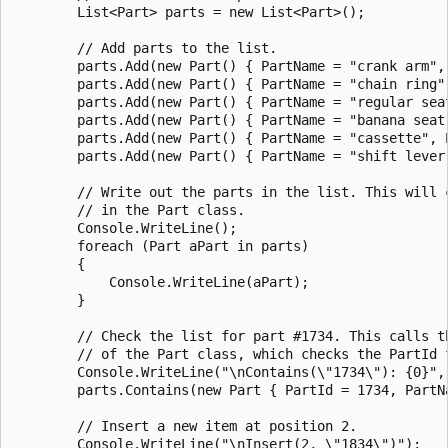
        List<Part> parts = new List<Part>();

        // Add parts to the list.

        parts.Add(new Part() { PartName = "crank arm", 
        parts.Add(new Part() { PartName = "chain ring",
        parts.Add(new Part() { PartName = "regular seat
        parts.Add(new Part() { PartName = "banana seat"
        parts.Add(new Part() { PartName = "cassette", P
        parts.Add(new Part() { PartName = "shift lever"
        // Write out the parts in the list. This will 
        // in the Part class.

        Console.WriteLine();

        foreach (Part aPart in parts)

        {

            Console.WriteLine(aPart);

        }

        // Check the list for part #1734. This calls th
        // of the Part class, which checks the PartId f
        Console.WriteLine("\nContains(\"1734\"): {0}",

        parts.Contains(new Part { PartId = 1734, PartNa
        // Insert a new item at position 2.

        Console.WriteLine("\nInsert(2, \"1834\")");
