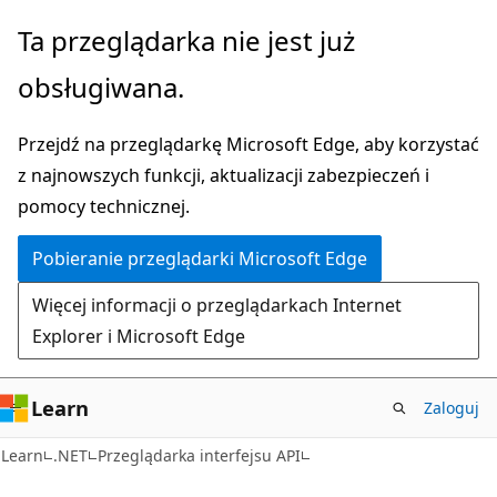
Przejdź
Przejdź
Ta przeglądarka nie jest już
do
do
obsługiwana.
głównej
nawigacji
zawartości
na
Przejdź na przeglądarkę Microsoft Edge, aby korzystać
stronie
z najnowszych funkcji, aktualizacji zabezpieczeń i
pomocy technicznej.
Pobieranie przeglądarki Microsoft Edge
Więcej informacji o przeglądarkach Internet
Explorer i Microsoft Edge
Learn
Zaloguj
C#
Learn
.NET
Przeglądarka interfejsu API