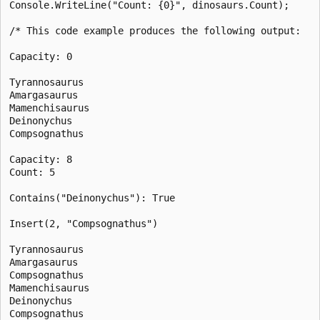
Console.WriteLine("Count: {0}", dinosaurs.Count);

/* This code example produces the following output:

Capacity: 0

Tyrannosaurus

Amargasaurus

Mamenchisaurus

Deinonychus

Compsognathus

Capacity: 8

Count: 5

Contains("Deinonychus"): True

Insert(2, "Compsognathus")

Tyrannosaurus

Amargasaurus

Compsognathus

Mamenchisaurus

Deinonychus

Compsognathus
