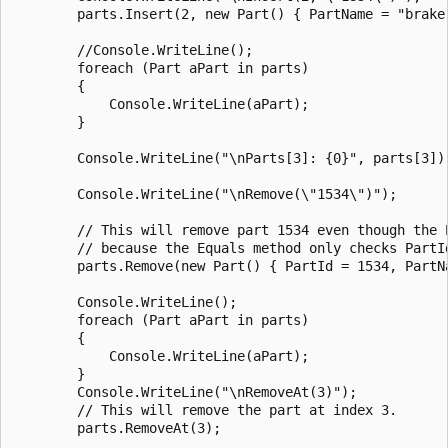
        parts.Insert(2, new Part() { PartName = "brake 
        //Console.WriteLine();

        foreach (Part aPart in parts)

        {

            Console.WriteLine(aPart);

        }

        Console.WriteLine("\nParts[3]: {0}", parts[3]);
        Console.WriteLine("\nRemove(\"1534\")");

        // This will remove part 1534 even though the P
        // because the Equals method only checks PartId
        parts.Remove(new Part() { PartId = 1534, PartNa
        Console.WriteLine();

        foreach (Part aPart in parts)

        {

            Console.WriteLine(aPart);

        }

        Console.WriteLine("\nRemoveAt(3)");

        // This will remove the part at index 3.

        parts.RemoveAt(3);
