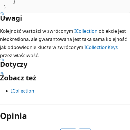
    }

Uwagi
Kolejność wartości w zwróconym
ICollection
obiekcie jest
nieokreślona, ale gwarantowana jest taka sama kolejność
jak odpowiednie klucze w zwróconym
ICollection
Keys
przez właściwość.
Dotyczy
Zobacz też
ICollection
Tryb
odczytu
Opinia
wyłączony