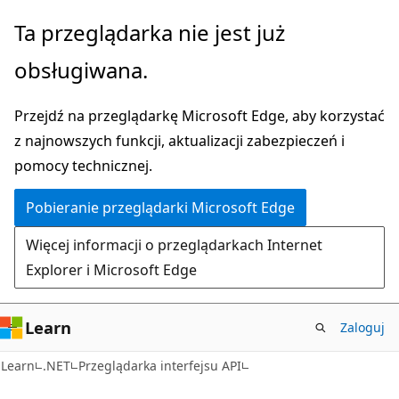
Przejdź
Przejdź
Ta przeglądarka nie jest już
do
do
obsługiwana.
głównej
nawigacji
zawartości
na
Przejdź na przeglądarkę Microsoft Edge, aby korzystać
stronie
z najnowszych funkcji, aktualizacji zabezpieczeń i
pomocy technicznej.
Pobieranie przeglądarki Microsoft Edge
Więcej informacji o przeglądarkach Internet
Explorer i Microsoft Edge
Learn
Zaloguj
C#
Learn
.NET
Przeglądarka interfejsu API