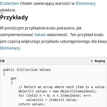
ICollection
Obiekt zawierający wartości w
IDictionary
obiekcie.
Przykłady
W poniższym przykładzie kodu pokazano, jak
zaimplementować
Values
właściwość . Ten przykład kodu
jest częścią większego przykładu udostępnionego dla klasy
IDictionary
.
C#
Kopiuj
public ICollection Values

{

    get

    {

        // Return an array where each item is a value.

        Object[] values = new Object[ItemsInUse];

        for (Int32 n = 0; n < ItemsInUse; n++)

            values[n] = items[n].Value;

        return values;
