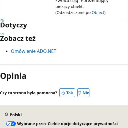
Zwraca ciąg reprezentujący
bieżący obiekt.
(Odziedziczone po
Object
)
Dotyczy
Zobacz też
Omówienie ADO.NET
Tryb
odczytu
Opinia
wyłączony
Czy ta strona była pomocna?
Tak
Nie
Polski
Wybrane przez Ciebie opcje dotyczące prywatności