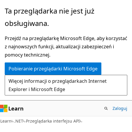
Przejdź
Przejdź
Ta przeglądarka nie jest już
do
do
obsługiwana.
głównej
nawigacji
zawartości
na
Przejdź na przeglądarkę Microsoft Edge, aby korzystać
stronie
z najnowszych funkcji, aktualizacji zabezpieczeń i
pomocy technicznej.
Pobieranie przeglądarki Microsoft Edge
Więcej informacji o przeglądarkach Internet
Explorer i Microsoft Edge
Learn
Zaloguj
C#
Learn
.NET
Przeglądarka interfejsu API