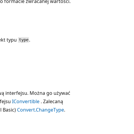
 o formacie zwracanej wartości.
ekt typu
.
type
wą interfejsu. Można go używać
rfejsu
IConvertible
. Zalecaną
l Basic)
Convert.ChangeType
.