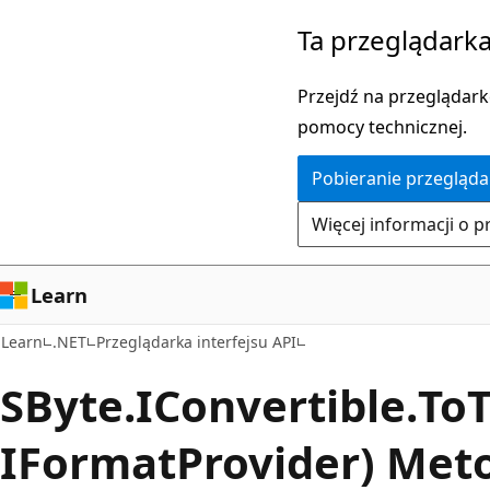
Przejdź
Przejdź
Ta przeglądarka
do
do
głównej
nawigacji
Przejdź na przeglądarkę
zawartości
na
pomocy technicznej.
stronie
Pobieranie przegląda
Więcej informacji o p
Learn
Learn
.NET
Przeglądarka interfejsu API
SByte.
IConvertible.
To
IFormatProvider) Met