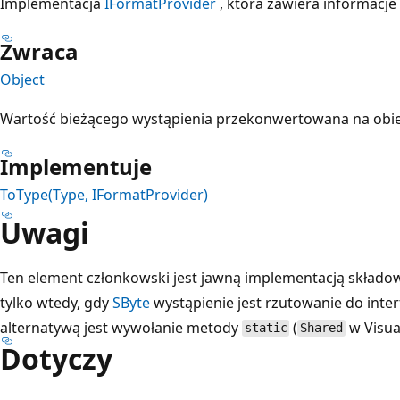
Implementacja
IFormatProvider
, która zawiera informacje
Zwraca
Object
Wartość bieżącego wystąpienia przekonwertowana na obi
Implementuje
ToType(Type, IFormatProvider)
Uwagi
Ten element członkowski jest jawną implementacją składo
tylko wtedy, gdy
SByte
wystąpienie jest rzutowanie do inte
alternatywą jest wywołanie metody
(
w Visua
static
Shared
Dotyczy