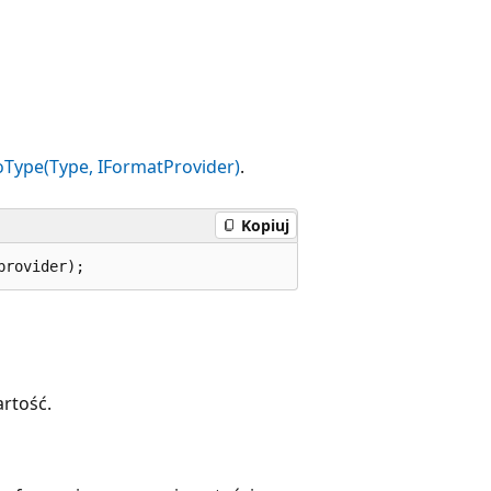
oType(Type, IFormatProvider)
.
Kopiuj
provider);
rtość.