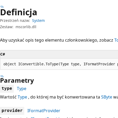
Definicja
Przestrzeń nazw:
System
Zestaw:
mscorlib.dll
Aby uzyskać opis tego elementu członkowskiego, zobacz
T
C#
object IConvertible.ToType(Type type, IFormatProvider 
Parametry
Type
type
Wartość
Type
, do której ma być konwertowana ta
SByte
wa
IFormatProvider
provider