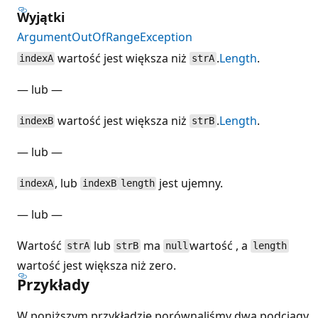
Wyjątki
ArgumentOutOfRangeException
wartość jest większa niż
.
Length
.
indexA
strA
— lub —
wartość jest większa niż
.
Length
.
indexB
strB
— lub —
, lub
jest ujemny.
indexA
indexB
length
— lub —
Wartość
lub
ma
wartość , a
strA
strB
null
length
wartość jest większa niż zero.
Przykłady
W poniższym przykładzie porównaliśmy dwa podciągy