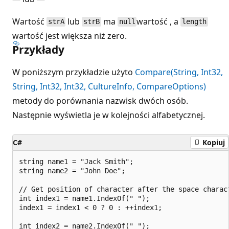
Wartość
lub
ma
wartość , a
strA
strB
null
length
wartość jest większa niż zero.
Przykłady
W poniższym przykładzie użyto
Compare(String, Int32,
String, Int32, Int32, CultureInfo, CompareOptions)
metody do porównania nazwisk dwóch osób.
Następnie wyświetla je w kolejności alfabetycznej.
C#
Kopiuj
string name1 = "Jack Smith";

string name2 = "John Doe";

// Get position of character after the space charact
int index1 = name1.IndexOf(" ");

index1 = index1 < 0 ? 0 : ++index1;

int index2 = name2.IndexOf(" ");
