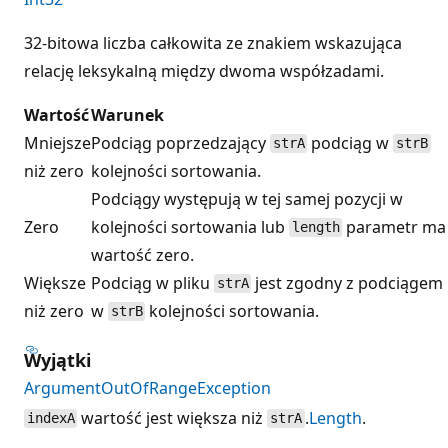
32-bitowa liczba całkowita ze znakiem wskazująca
relację leksykalną między dwoma współzadami.
Wartość
Warunek
Mniejsze
Podciąg poprzedzający
podciąg w
strA
strB
niż zero
kolejności sortowania.
Podciągy występują w tej samej pozycji w
Zero
kolejności sortowania lub
parametr ma
length
wartość zero.
Większe
Podciąg w pliku
jest zgodny z podciągem
strA
niż zero
w
kolejności sortowania.
strB
Wyjątki
ArgumentOutOfRangeException
wartość jest większa niż
.
Length
.
indexA
strA