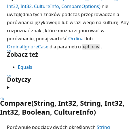
Int32, Int32, CultureInfo, CompareOptions)
nie
uwzględnia tych znaków podczas przeprowadzania
porównania językowego lub wrażliwego na kulturę. Aby
rozpoznać znaki, które można zignorować w
porównaniu, podaj wartość
Ordinal
lub
OrdinalIgnoreCase
dla parametru
.
options
Zobacz też
Equals
Dotyczy
Compare(String, Int32, String, Int32,
Int32, Boolean, CultureInfo)
Porównuje podciągy dwóch określonych
String