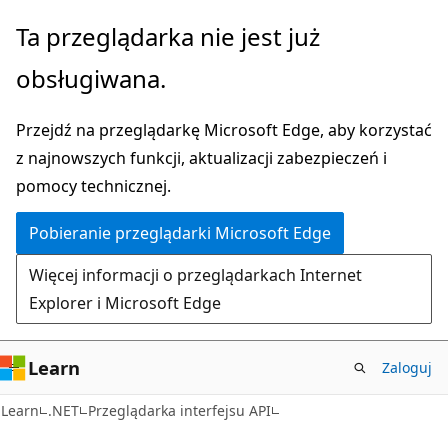
Przejdź
Przejdź
Ta przeglądarka nie jest już
do
do
obsługiwana.
głównej
nawigacji
zawartości
na
Przejdź na przeglądarkę Microsoft Edge, aby korzystać
stronie
z najnowszych funkcji, aktualizacji zabezpieczeń i
pomocy technicznej.
Pobieranie przeglądarki Microsoft Edge
Więcej informacji o przeglądarkach Internet
Explorer i Microsoft Edge
Learn
Zaloguj
C#
Learn
.NET
Przeglądarka interfejsu API