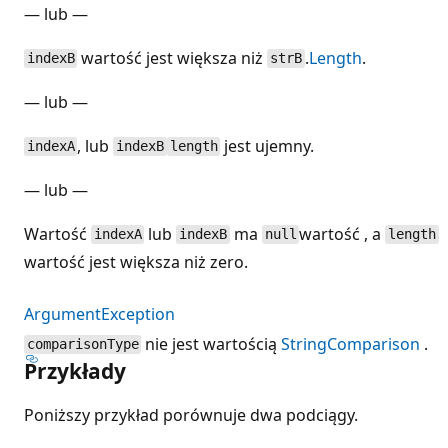
— lub —
wartość jest większa niż
.
Length
.
indexB
strB
— lub —
, lub
jest ujemny.
indexA
indexB
length
— lub —
Wartość
lub
ma
wartość , a
indexA
indexB
null
length
wartość jest większa niż zero.
ArgumentException
nie jest wartością
StringComparison
.
comparisonType
Przykłady
Poniższy przykład porównuje dwa podciągy.