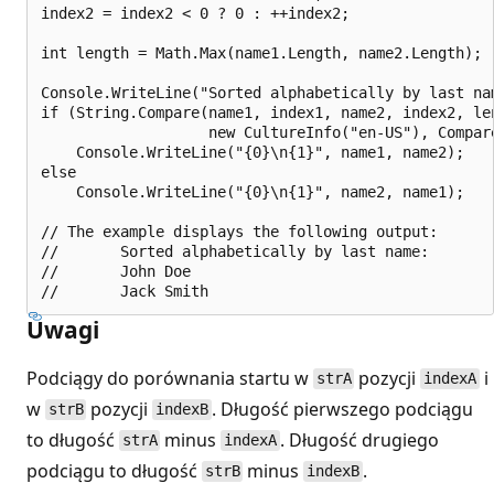
index2 = index2 < 0 ? 0 : ++index2;

int length = Math.Max(name1.Length, name2.Length);

Console.WriteLine("Sorted alphabetically by last nam
if (String.Compare(name1, index1, name2, index2, len
                   new CultureInfo("en-US"), Compare
    Console.WriteLine("{0}\n{1}", name1, name2);

else

    Console.WriteLine("{0}\n{1}", name2, name1);

// The example displays the following output:

//       Sorted alphabetically by last name:

//       John Doe

Uwagi
Podciągy do porównania startu w
pozycji
i
strA
indexA
w
pozycji
. Długość pierwszego podciągu
strB
indexB
to długość
minus
. Długość drugiego
strA
indexA
podciągu to długość
minus
.
strB
indexB