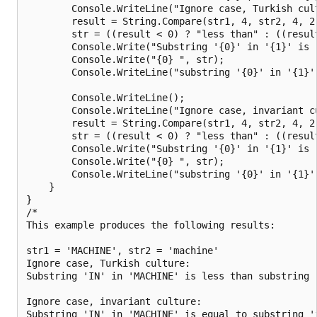
        Console.WriteLine("Ignore case, Turkish cult
        result = String.Compare(str1, 4, str2, 4, 2
        str = ((result < 0) ? "less than" : ((resul
        Console.Write("Substring '{0}' in '{1}' is "
        Console.Write("{0} ", str);

        Console.WriteLine("substring '{0}' in '{1}'
        Console.WriteLine();

        Console.WriteLine("Ignore case, invariant cu
        result = String.Compare(str1, 4, str2, 4, 2
        str = ((result < 0) ? "less than" : ((resul
        Console.Write("Substring '{0}' in '{1}' is "
        Console.Write("{0} ", str);

        Console.WriteLine("substring '{0}' in '{1}'
    }

}

/*

This example produces the following results:

str1 = 'MACHINE', str2 = 'machine'

Ignore case, Turkish culture:

Substring 'IN' in 'MACHINE' is less than substring '
Ignore case, invariant culture:

Substring 'IN' in 'MACHINE' is equal to substring 'i