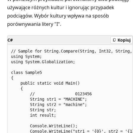
używające różnych kultur i ignorując przypadek
podciągów. Wybór kultury wpływa na sposób
porównywania litery "I".
C#
Kopiuj
// Sample for String.Compare(String, Int32, String,
using System;

using System.Globalization;

class Sample5

{

    public static void Main()

    {

        //                 0123456

        String str1 = "MACHINE";

        String str2 = "machine";

        String str;

        int result;

        Console.WriteLine();

        Console.WriteLine("str1 = '{0}', str2 = '{1}