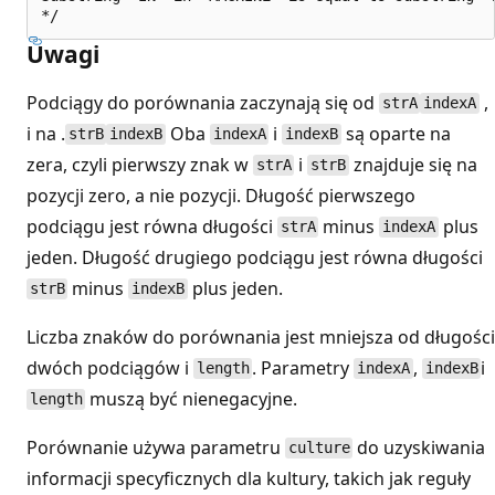
Uwagi
Podciągy do porównania zaczynają się od
,
strA
indexA
i na .
Oba
i
są oparte na
strB
indexB
indexA
indexB
zera, czyli pierwszy znak w
i
znajduje się na
strA
strB
pozycji zero, a nie pozycji. Długość pierwszego
podciągu jest równa długości
minus
plus
strA
indexA
jeden. Długość drugiego podciągu jest równa długości
minus
plus jeden.
strB
indexB
Liczba znaków do porównania jest mniejsza od długości
dwóch podciągów i
. Parametry
,
i
length
indexA
indexB
muszą być nienegacyjne.
length
Porównanie używa parametru
do uzyskiwania
culture
informacji specyficznych dla kultury, takich jak reguły