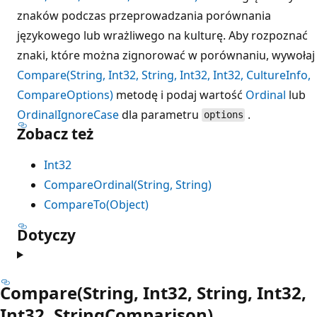
znaków podczas przeprowadzania porównania
językowego lub wrażliwego na kulturę. Aby rozpoznać
znaki, które można zignorować w porównaniu, wywołaj
Compare(String, Int32, String, Int32, Int32, CultureInfo,
CompareOptions)
metodę i podaj wartość
Ordinal
lub
OrdinalIgnoreCase
dla parametru
.
options
Zobacz też
Int32
CompareOrdinal(String, String)
CompareTo(Object)
Dotyczy
Compare(String, Int32, String, Int32,
Int32, StringComparison)