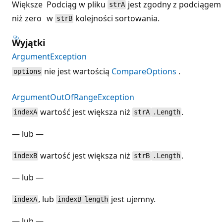
Większe
Podciąg w pliku
jest zgodny z podciągem
strA
niż zero
w
kolejności sortowania.
strB
Wyjątki
ArgumentException
nie jest wartością
CompareOptions
.
options
ArgumentOutOfRangeException
wartość jest większa niż
.
indexA
strA
.Length
— lub —
wartość jest większa niż
.
indexB
strB
.Length
— lub —
, lub
jest ujemny.
indexA
indexB
length
— lub —