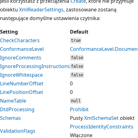
Jeśli korzystasz z przeciążenia
Create
, które nie przyjmuje
obiektu
XmlReaderSettings
, zastosowane zostaną
następujące domyślne ustawienia czytnika:
Setting
Default
CheckCharacters
true
ConformanceLevel
ConformanceLevel.Documen
IgnoreComments
false
IgnoreProcessingInstructions
false
IgnoreWhitespace
false
LineNumberOffset
0
LinePositionOffset
0
NameTable
null
DtdProcessing
Prohibit
Schemas
Pusty
XmlSchemaSet
obiekt
ProcessIdentityConstraints
ValidationFlags
Włączone