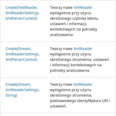
Create(TextReader,
Tworzy nowe
XmlReader
XmlReaderSettings,
wystąpienie przy użyciu
XmlParserContext)
określonego czytnika tekstu,
ustawień i informacji
kontekstowych na potrzeby
analizowania.
Create(Stream,
Tworzy nowe
XmlReader
XmlReaderSettings,
wystąpienie przy użyciu
XmlParserContext)
określonego strumienia, ustawień
i informacji kontekstowych na
potrzeby analizowania.
Create(Stream,
Tworzy nowe
XmlReader
XmlReaderSettings,
wystąpienie przy użyciu
String)
określonego strumienia,
podstawowego identyfikatora URI i
ustawień.