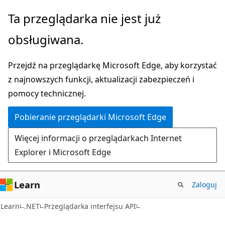
Przejdź
Przejdź
Ta przeglądarka nie jest już
do
do
obsługiwana.
głównej
nawigacji
zawartości
na
Przejdź na przeglądarkę Microsoft Edge, aby korzystać
stronie
z najnowszych funkcji, aktualizacji zabezpieczeń i
pomocy technicznej.
Pobieranie przeglądarki Microsoft Edge
Więcej informacji o przeglądarkach Internet
Explorer i Microsoft Edge
Learn
Zaloguj
C#
Learn
.NET
Przeglądarka interfejsu API