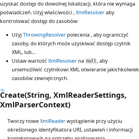
uzyskać dostęp do dowolnej lokalizacji, która nie wymaga
poświadczeń. Użyj właściwości ,
XmlResolver
aby
kontrolować dostęp do zasobów:
Użyj
ThrowingResolver
polecenia , aby ograniczyć
zasoby, do których może uzyskiwać dostęp czytnik
XML, lub...
Ustaw wartość
XmlResolver
na
, aby
null
uniemożliwić czytnikowi XML otwieranie jakichkolwiek
zasobów zewnętrznych.
Create(String, XmlReaderSettings,
XmlParserContext)
Tworzy nowe
XmlReader
wystąpienie przy użyciu
określonego identyfikatora URI, ustawień i informacji
kontekstowych na potrzeby analizowania.