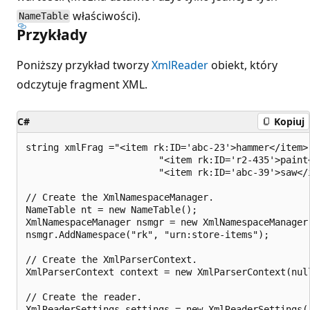
właściwości).
NameTable
Przykłady
Poniższy przykład tworzy
XmlReader
obiekt, który
odczytuje fragment XML.
C#
Kopiuj
string xmlFrag ="<item rk:ID='abc-23'>hammer</item> 
                        "<item rk:ID='r2-435'>paint<
                        "<item rk:ID='abc-39'>saw</i
// Create the XmlNamespaceManager.

NameTable nt = new NameTable();

XmlNamespaceManager nsmgr = new XmlNamespaceManager(
nsmgr.AddNamespace("rk", "urn:store-items");

// Create the XmlParserContext.

XmlParserContext context = new XmlParserContext(null
// Create the reader.

XmlReaderSettings settings = new XmlReaderSettings()