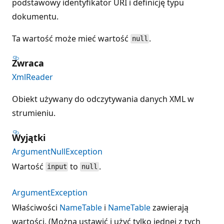
podstawowy identyfikator URI i definicję typu
dokumentu.
Ta wartość może mieć wartość
.
null
Zwraca
XmlReader
Obiekt używany do odczytywania danych XML w
strumieniu.
Wyjątki
ArgumentNullException
Wartość
to
.
input
null
ArgumentException
Właściwości
NameTable
i
NameTable
zawierają
wartości. (Można ustawić i użyć tylko jednej z tych