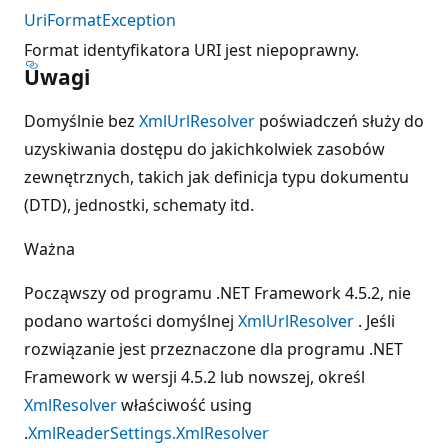
UriFormatException
Format identyfikatora URI jest niepoprawny.
Uwagi
Domyślnie bez
XmlUrlResolver
poświadczeń służy do
uzyskiwania dostępu do jakichkolwiek zasobów
zewnętrznych, takich jak definicja typu dokumentu
(DTD), jednostki, schematy itd.
Ważna
Począwszy od programu .NET Framework 4.5.2, nie
podano wartości domyślnej
XmlUrlResolver
. Jeśli
rozwiązanie jest przeznaczone dla programu .NET
Framework w wersji 4.5.2 lub nowszej, określ
XmlResolver
właściwość using
.
XmlReaderSettings.XmlResolver