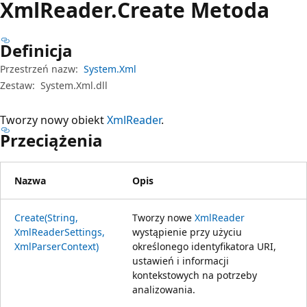
Xml
Reader.
Create Metoda
Definicja
Przestrzeń nazw:
System.Xml
Zestaw:
System.Xml.dll
Tworzy nowy obiekt
XmlReader
.
Przeciążenia
Nazwa
Opis
Create(String,
Tworzy nowe
XmlReader
XmlReaderSettings,
wystąpienie przy użyciu
XmlParserContext)
określonego identyfikatora URI,
ustawień i informacji
kontekstowych na potrzeby
analizowania.