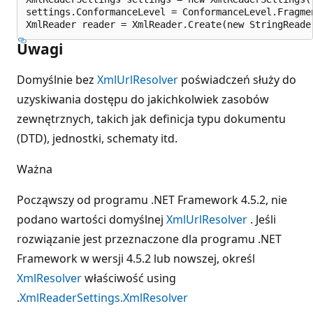
settings.ConformanceLevel = ConformanceLevel.Fragmen
Uwagi
Domyślnie bez
XmlUrlResolver
poświadczeń służy do
uzyskiwania dostępu do jakichkolwiek zasobów
zewnętrznych, takich jak definicja typu dokumentu
(DTD), jednostki, schematy itd.
Ważna
Począwszy od programu .NET Framework 4.5.2, nie
podano wartości domyślnej
XmlUrlResolver
. Jeśli
rozwiązanie jest przeznaczone dla programu .NET
Framework w wersji 4.5.2 lub nowszej, określ
XmlResolver
właściwość using
.
XmlReaderSettings.XmlResolver