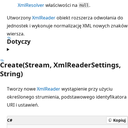
XmlResolver
właściwości na
.
null
Utworzony
XmlReader
obiekt rozszerza odwołania do
jednostek i wykonuje normalizację XML nowych znaków
wiersza.
Dotyczy
Create(Stream, XmlReaderSettings,
String)
Tworzy nowe
XmlReader
wystąpienie przy użyciu
określonego strumienia, podstawowego identyfikatora
URI i ustawień.
C#
Kopiuj