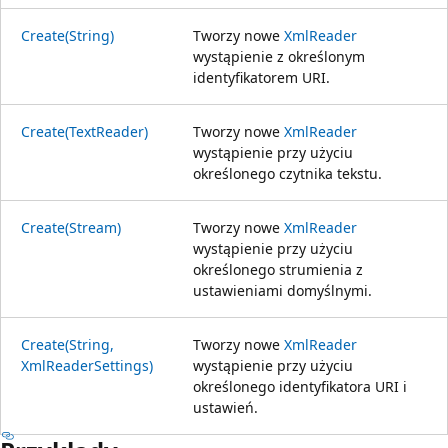
Create(String)
Tworzy nowe
XmlReader
wystąpienie z określonym
identyfikatorem URI.
Create(TextReader)
Tworzy nowe
XmlReader
wystąpienie przy użyciu
określonego czytnika tekstu.
Create(Stream)
Tworzy nowe
XmlReader
wystąpienie przy użyciu
określonego strumienia z
ustawieniami domyślnymi.
Create(String,
Tworzy nowe
XmlReader
XmlReaderSettings)
wystąpienie przy użyciu
określonego identyfikatora URI i
ustawień.