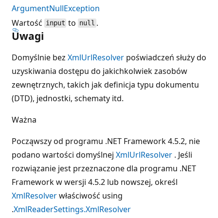
ArgumentNullException
Wartość
to
.
input
null
Uwagi
Domyślnie bez
XmlUrlResolver
poświadczeń służy do
uzyskiwania dostępu do jakichkolwiek zasobów
zewnętrznych, takich jak definicja typu dokumentu
(DTD), jednostki, schematy itd.
Ważna
Począwszy od programu .NET Framework 4.5.2, nie
podano wartości domyślnej
XmlUrlResolver
. Jeśli
rozwiązanie jest przeznaczone dla programu .NET
Framework w wersji 4.5.2 lub nowszej, określ
XmlResolver
właściwość using
.
XmlReaderSettings.XmlResolver