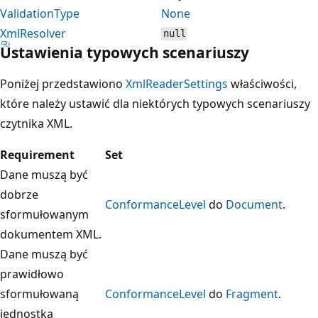
ValidationType
None
XmlResolver
null
Ustawienia typowych scenariuszy
Poniżej przedstawiono
XmlReaderSettings
właściwości,
które należy ustawić dla niektórych typowych scenariuszy
czytnika XML.
Requirement
Set
Dane muszą być
dobrze
ConformanceLevel
do
Document
.
sformułowanym
dokumentem XML.
Dane muszą być
prawidłowo
sformułowaną
ConformanceLevel
do
Fragment
.
jednostką