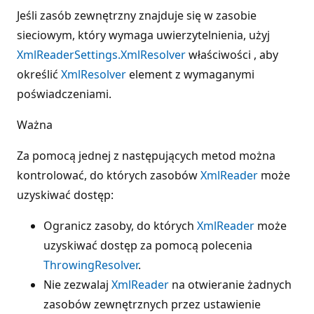
Jeśli zasób zewnętrzny znajduje się w zasobie
sieciowym, który wymaga uwierzytelnienia, użyj
XmlReaderSettings.XmlResolver
właściwości , aby
określić
XmlResolver
element z wymaganymi
poświadczeniami.
Ważna
Za pomocą jednej z następujących metod można
kontrolować, do których zasobów
XmlReader
może
uzyskiwać dostęp:
Ogranicz zasoby, do których
XmlReader
może
uzyskiwać dostęp za pomocą polecenia
ThrowingResolver
.
Nie zezwalaj
XmlReader
na otwieranie żadnych
zasobów zewnętrznych przez ustawienie