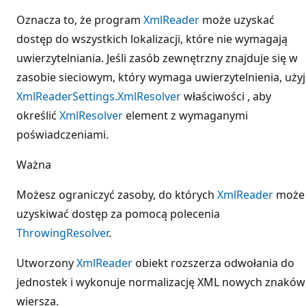
Oznacza to, że program
XmlReader
może uzyskać
dostęp do wszystkich lokalizacji, które nie wymagają
uwierzytelniania. Jeśli zasób zewnętrzny znajduje się w
zasobie sieciowym, który wymaga uwierzytelnienia, użyj
XmlReaderSettings.XmlResolver
właściwości , aby
określić
XmlResolver
element z wymaganymi
poświadczeniami.
Ważna
Możesz ograniczyć zasoby, do których
XmlReader
może
uzyskiwać dostęp za pomocą polecenia
ThrowingResolver
.
Utworzony
XmlReader
obiekt rozszerza odwołania do
jednostek i wykonuje normalizację XML nowych znaków
wiersza.