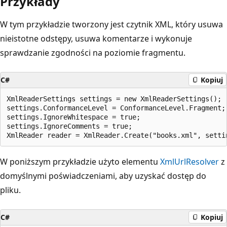
Przykłady
W tym przykładzie tworzony jest czytnik XML, który usuwa
nieistotne odstępy, usuwa komentarze i wykonuje
sprawdzanie zgodności na poziomie fragmentu.
C#
Kopiuj
XmlReaderSettings settings = new XmlReaderSettings();

settings.ConformanceLevel = ConformanceLevel.Fragment;

settings.IgnoreWhitespace = true;

settings.IgnoreComments = true;

W poniższym przykładzie użyto elementu
XmlUrlResolver
z
domyślnymi poświadczeniami, aby uzyskać dostęp do
pliku.
C#
Kopiuj