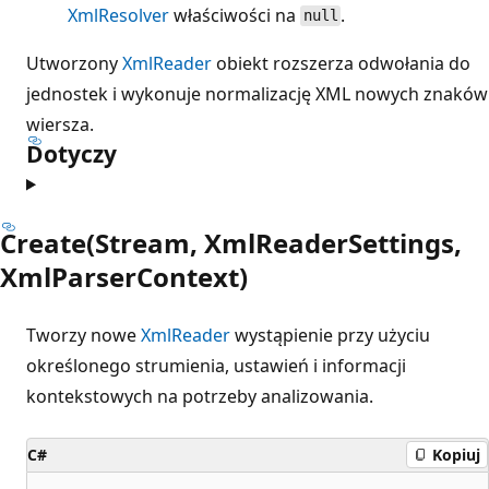
XmlResolver
właściwości na
.
null
Utworzony
XmlReader
obiekt rozszerza odwołania do
jednostek i wykonuje normalizację XML nowych znaków
wiersza.
Dotyczy
Create(Stream, XmlReaderSettings,
XmlParserContext)
Tworzy nowe
XmlReader
wystąpienie przy użyciu
określonego strumienia, ustawień i informacji
kontekstowych na potrzeby analizowania.
C#
Kopiuj