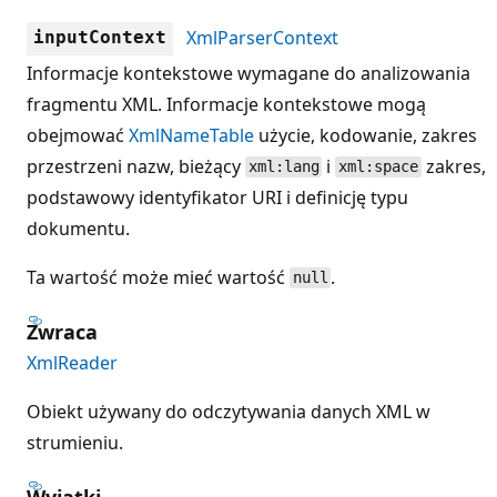
XmlParserContext
inputContext
Informacje kontekstowe wymagane do analizowania
fragmentu XML. Informacje kontekstowe mogą
obejmować
XmlNameTable
użycie, kodowanie, zakres
przestrzeni nazw, bieżący
i
zakres,
xml:lang
xml:space
podstawowy identyfikator URI i definicję typu
dokumentu.
Ta wartość może mieć wartość
.
null
Zwraca
XmlReader
Obiekt używany do odczytywania danych XML w
strumieniu.
Wyjątki