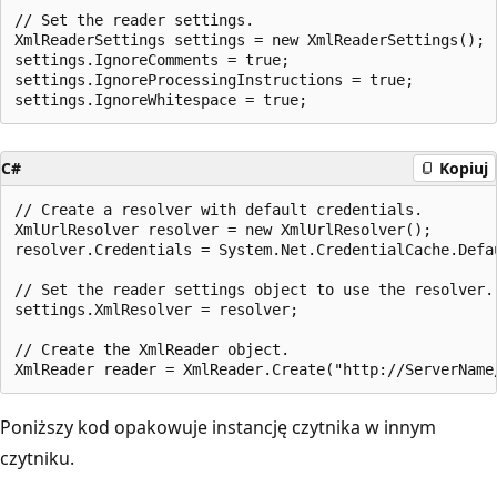
// Set the reader settings.

XmlReaderSettings settings = new XmlReaderSettings();

settings.IgnoreComments = true;

settings.IgnoreProcessingInstructions = true;

C#
Kopiuj
// Create a resolver with default credentials.

XmlUrlResolver resolver = new XmlUrlResolver();

resolver.Credentials = System.Net.CredentialCache.Defau
// Set the reader settings object to use the resolver.

settings.XmlResolver = resolver;

// Create the XmlReader object.

Poniższy kod opakowuje instancję czytnika w innym
czytniku.