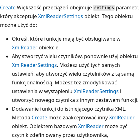
Create
Większość przeciążeń obejmuje
parametr,
settings
który akceptuje
XmlReaderSettings
obiekt. Tego obiektu
można użyć do:
Określ, które funkcje mają być obsługiwane w
XmlReader
obiekcie.
Aby stworzyć wielu czytników, ponownie użyj obiektu
XmlReaderSettings
. Możesz użyć tych samych
ustawień, aby utworzyć wielu czytelników z tą samą
funkcjonalnością. Możesz też zmodyfikować
ustawienia w wystąpieniu
XmlReaderSettings
i
utworzyć nowego czytnika z innym zestawem funkcji.
Dodawanie funkcji do istniejącego czytnika XML.
Metoda
Create
może zaakceptować inny
XmlReader
obiekt. Obiektem bazowym
XmlReader
może być
czytnik zdefiniowany przez użytkownika,