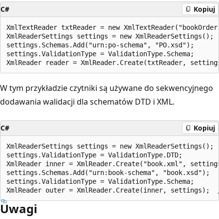
C#
Kopiuj
XmlTextReader txtReader = new XmlTextReader("bookOrder.
XmlReaderSettings settings = new XmlReaderSettings();

settings.Schemas.Add("urn:po-schema", "PO.xsd");

settings.ValidationType = ValidationType.Schema;

W tym przykładzie czytniki są używane do sekwencyjnego
dodawania walidacji dla schematów DTD i XML.
C#
Kopiuj
XmlReaderSettings settings = new XmlReaderSettings();

settings.ValidationType = ValidationType.DTD;

XmlReader inner = XmlReader.Create("book.xml", settings
settings.Schemas.Add("urn:book-schema", "book.xsd");

settings.ValidationType = ValidationType.Schema;

Uwagi