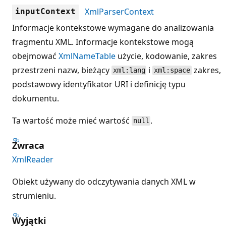
XmlParserContext
inputContext
Informacje kontekstowe wymagane do analizowania
fragmentu XML. Informacje kontekstowe mogą
obejmować
XmlNameTable
użycie, kodowanie, zakres
przestrzeni nazw, bieżący
i
zakres,
xml:lang
xml:space
podstawowy identyfikator URI i definicję typu
dokumentu.
Ta wartość może mieć wartość
.
null
Zwraca
XmlReader
Obiekt używany do odczytywania danych XML w
strumieniu.
Wyjątki