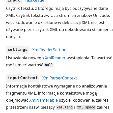
TextReader
input
Czytnik tekstu, z którego mają być odczytywane dane
XML. Czytnik tekstu zwraca strumień znaków Unicode,
więc kodowanie określone w deklaracji XML nie jest
używane przez czytnik XML do dekodowania strumienia
danych.
XmlReaderSettings
settings
Ustawienia nowego
XmlReader
wystąpienia. Ta wartość
może mieć wartość
.
null
XmlParserContext
inputContext
Informacje kontekstowe wymagane do analizowania
fragmentu XML. Informacje kontekstowe mogą
obejmować
XmlNameTable
użycie, kodowanie, zakres
przestrzeni nazw, bieżący
i
zakres,
xml:lang
xml:space