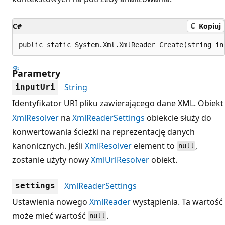
C#
Kopiuj
public static System.Xml.XmlReader Create(string in
Parametry
String
inputUri
Identyfikator URI pliku zawierającego dane XML. Obiekt
XmlResolver
na
XmlReaderSettings
obiekcie służy do
konwertowania ścieżki na reprezentację danych
kanonicznych. Jeśli
XmlResolver
element to
,
null
zostanie użyty nowy
XmlUrlResolver
obiekt.
XmlReaderSettings
settings
Ustawienia nowego
XmlReader
wystąpienia. Ta wartość
może mieć wartość
.
null