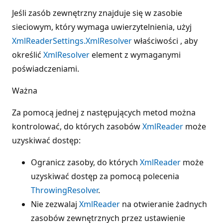
Jeśli zasób zewnętrzny znajduje się w zasobie
sieciowym, który wymaga uwierzytelnienia, użyj
XmlReaderSettings.XmlResolver
właściwości , aby
określić
XmlResolver
element z wymaganymi
poświadczeniami.
Ważna
Za pomocą jednej z następujących metod można
kontrolować, do których zasobów
XmlReader
może
uzyskiwać dostęp:
Ogranicz zasoby, do których
XmlReader
może
uzyskiwać dostęp za pomocą polecenia
ThrowingResolver
.
Nie zezwalaj
XmlReader
na otwieranie żadnych
zasobów zewnętrznych przez ustawienie