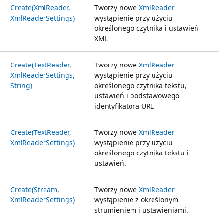
Create(XmlReader,
Tworzy nowe
XmlReader
XmlReaderSettings)
wystąpienie przy użyciu
określonego czytnika i ustawień
XML.
Create(TextReader,
Tworzy nowe
XmlReader
XmlReaderSettings,
wystąpienie przy użyciu
String)
określonego czytnika tekstu,
ustawień i podstawowego
identyfikatora URI.
Create(TextReader,
Tworzy nowe
XmlReader
XmlReaderSettings)
wystąpienie przy użyciu
określonego czytnika tekstu i
ustawień.
Create(Stream,
Tworzy nowe
XmlReader
XmlReaderSettings)
wystąpienie z określonym
strumieniem i ustawieniami.