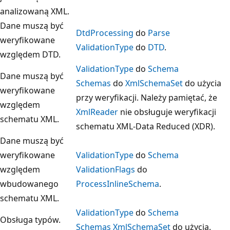
analizowaną XML.
Dane muszą być
DtdProcessing
do
Parse
weryfikowane
ValidationType
do
DTD
.
względem DTD.
ValidationType
do
Schema
Dane muszą być
Schemas
do
XmlSchemaSet
do użycia
weryfikowane
przy weryfikacji. Należy pamiętać, że
względem
XmlReader
nie obsługuje weryfikacji
schematu XML.
schematu XML-Data Reduced (XDR).
Dane muszą być
weryfikowane
ValidationType
do
Schema
względem
ValidationFlags
do
wbudowanego
ProcessInlineSchema
.
schematu XML.
ValidationType
do
Schema
Obsługa typów.
Schemas
XmlSchemaSet
do użycia.