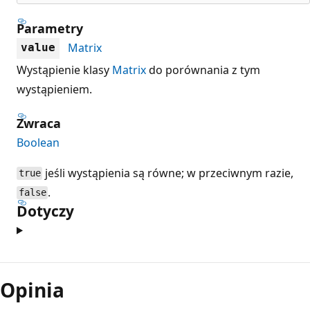
Parametry
Matrix
value
Wystąpienie klasy
Matrix
do porównania z tym
wystąpieniem.
Zwraca
Boolean
jeśli wystąpienia są równe; w przeciwnym razie,
true
.
false
Dotyczy
Tryb
odczytu
Opinia
wyłączony