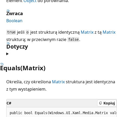
Element
Object
do porównania.
Zwraca
Boolean
jeśli
jest strukturą identyczną
Matrix
z tą
Matrix
true
o
strukturą; w przeciwnym razie
.
false
Dotyczy
Equals(Matrix)
Określa, czy określona
Matrix
struktura jest identyczna
z tym wystąpieniem.
C#
Kopiuj
public bool Equals(Windows.UI.Xaml.Media.Matrix val