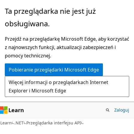
Przejdź
Przejdź
Ta przeglądarka nie jest już
do
do
obsługiwana.
głównej
nawigacji
zawartości
na
Przejdź na przeglądarkę Microsoft Edge, aby korzystać
stronie
z najnowszych funkcji, aktualizacji zabezpieczeń i
pomocy technicznej.
Pobieranie przeglądarki Microsoft Edge
Więcej informacji o przeglądarkach Internet
Explorer i Microsoft Edge
Learn
Zaloguj
C#
Learn
.NET
Przeglądarka interfejsu API