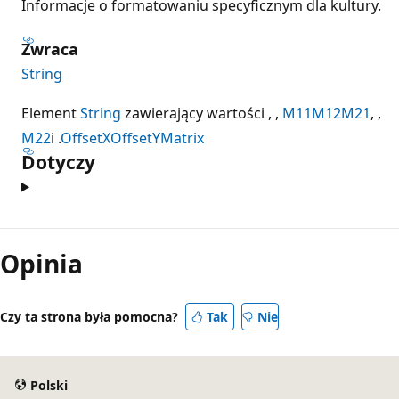
Informacje o formatowaniu specyficznym dla kultury.
Zwraca
String
Element
String
zawierający wartości , ,
M11
M12
M21
, ,
M22
i .
OffsetX
OffsetY
Matrix
Dotyczy
Tryb
odczytu
Opinia
wyłączony
Czy ta strona była pomocna?
Tak
Nie
Polski