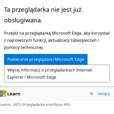
Przejdź
Przejdź
Ta przeglądarka nie jest już
do
do
obsługiwana.
głównej
nawigacji
zawartości
na
Przejdź na przeglądarkę Microsoft Edge, aby korzystać
stronie
z najnowszych funkcji, aktualizacji zabezpieczeń i
pomocy technicznej.
Pobieranie przeglądarki Microsoft Edge
Więcej informacji o przeglądarkach Internet
Explorer i Microsoft Edge
Learn
Zaloguj
C#
Learn
.NET
Przeglądarka interfejsu API