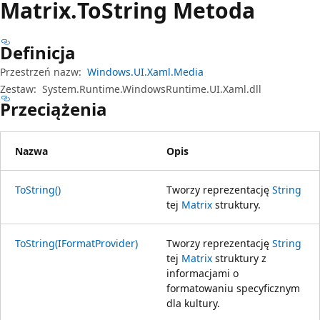
Matrix.
To
String Metoda
Definicja
Przestrzeń nazw:
Windows.UI.Xaml.Media
Zestaw:
System.Runtime.WindowsRuntime.UI.Xaml.dll
Przeciążenia
Nazwa
Opis
ToString()
Tworzy reprezentację
String
tej
Matrix
struktury.
ToString(IFormatProvider)
Tworzy reprezentację
String
tej
Matrix
struktury z
informacjami o
formatowaniu specyficznym
dla kultury.