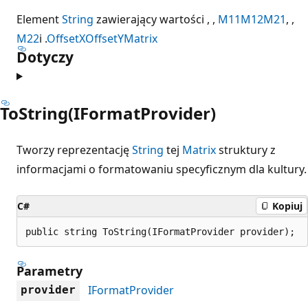
Element
String
zawierający wartości , ,
M11
M12
M21
, ,
M22
i .
OffsetX
OffsetY
Matrix
Dotyczy
ToString(IFormatProvider)
Tworzy reprezentację
String
tej
Matrix
struktury z
informacjami o formatowaniu specyficznym dla kultury.
C#
Kopiuj
public string ToString(IFormatProvider provider);
Parametry
IFormatProvider
provider