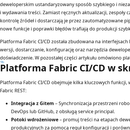
deweloperskim ustandaryzowany sposób szybkiego i niez
i wydawania treści. Zamiast ręcznych aktualizacji, zespoły 
kontrolę źródeł i dostarczają je przez zautomatyzowane pip
nowe funkcje i poprawki błędów trafiają do produkcji szybk
Platforma Fabric CI/CD została zbudowana na interfejsach F
wersji, dostarczanie, konfigurację oraz narzędzia dewelop
doświadczenie. W pozostałej części artykułu omówiono pl
Platforma Fabric CI/CD w sk
Platforma Fabric CI/CD obejmuje kilka kluczowych funkcji,
Fabric REST:
Integracja z Gitem
– Synchronizacja przestrzeni robo
DevOps lub GitHub, z obsługą service principal.
Potoki wdrożeniowe
– promuj treści na etapach dewe
produkcyjnych za pomocą reguł konfiguracji i porówna