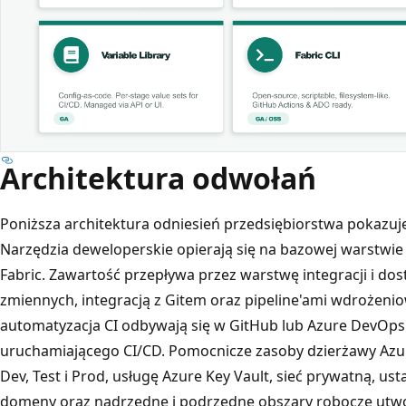
Architektura odwołań
Poniższa architektura odniesień przedsiębiorstwa pokazuje,
Narzędzia deweloperskie opierają się na bazowej warstwie 
Fabric. Zawartość przepływa przez warstwę integracji i dost
zmiennych, integracją z Gitem oraz pipeline'ami wdrożeniow
automatyzacja CI odbywają się w GitHub lub Azure DevOp
uruchamiającego CI/CD. Pomocnicze zasoby dzierżawy Azur
Dev, Test i Prod, usługę Azure Key Vault, sieć prywatną, ust
domeny oraz nadrzędne i podrzędne obszary robocze utwo