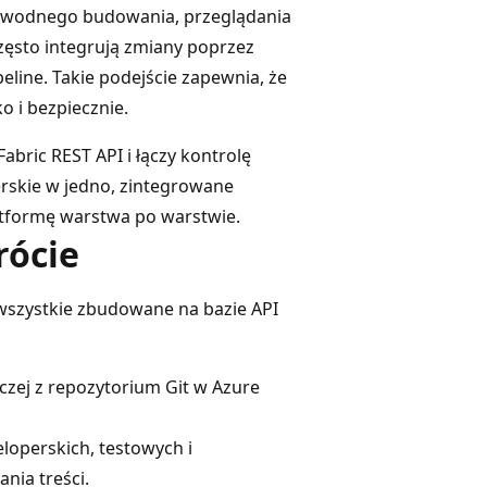
awodnego budowania, przeglądania
często integrują zmiany poprzez
eline. Takie podejście zapewnia, że
o i bezpiecznie.
abric REST API i łączy kontrolę
erskie w jedno, zintegrowane
atformę warstwa po warstwie.
rócie
 wszystkie zbudowane na bazie API
czej z repozytorium Git w Azure
loperskich, testowych i
nia treści.