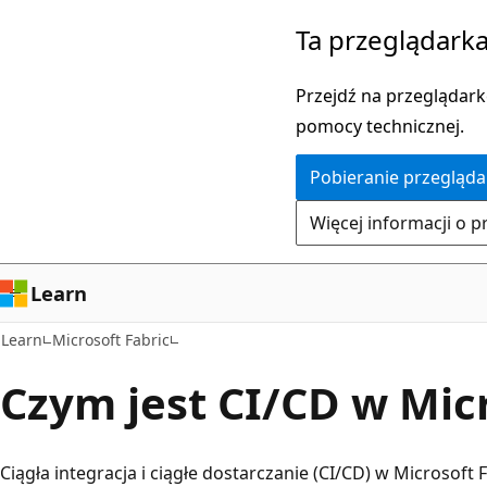
Przejdź
Ta przeglądarka
do
głównej
Przejdź na przeglądarkę
zawartości
pomocy technicznej.
Pobieranie przegląda
Więcej informacji o p
Learn
Learn
Microsoft Fabric
Czym jest CI/CD w Micr
Ciągła integracja i ciągłe dostarczanie (CI/CD) w Microsoft