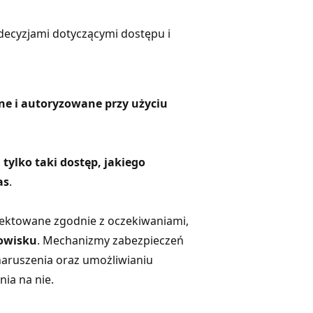
 decyzjami dotyczącymi dostępu i
ne i autoryzowane przy użyciu
ą
tylko taki dostęp, jakiego
as
.
jektowane zgodnie z oczekiwaniami,
dowisku
. Mechanizmy zabezpieczeń
naruszenia oraz umożliwianiu
ia na nie.