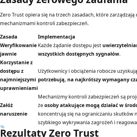
Zero Trust opiera się na trzech zasadach, które zarządzają
mechanizmami kontroli zabezpieczeń.
Zasada
Implementacja
Weryfikowanie
Każde żądanie dostępu jest
uwierzytelnia
jawnie
wszystkich dostępnych sygnałów
.
Korzystanie z
dostępu z
Użytkownicy i obciążenia robocze uzyskuj
najmniejszymi
potrzebują, na najkrótszy wymagany cz
uprawnieniami
Mechanizmy kontroli zabezpieczeń są pro
Załóż
że
osoby atakujące mogą działać w śro
naruszenie
koncentrują się na ograniczaniu skutków 
szybkiego wykrywania zagrożeń i reagowan
Rezultaty Zero Trust