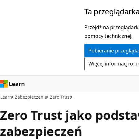
Przejdź
Ta przeglądarka
do
głównej
Przejdź na przeglądarkę
zawartości
pomocy technicznej.
Pobieranie przegląda
Więcej informacji o p
Learn
Learn
Zabezpieczenia
Zero Trust
Zero Trust jako podst
zabezpieczeń