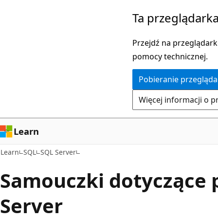
Przejdź
Ta przeglądarka
do
głównej
Przejdź na przeglądarkę
zawartości
pomocy technicznej.
Pobieranie przegląda
Więcej informacji o p
Learn
Learn
SQL
SQL Server
Samouczki dotyczące
Server