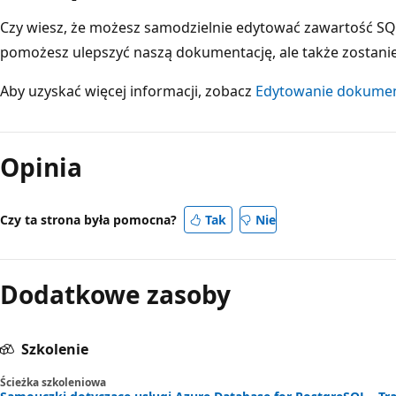
Czy wiesz, że możesz samodzielnie edytować zawartość SQL? 
pomożesz ulepszyć naszą dokumentację, ale także zostanie
Aby uzyskać więcej informacji, zobacz
Edytowanie dokument
Tryb
odczytu
Opinia
wyłączony
Czy ta strona była pomocna?
Tak
Nie
Dodatkowe zasoby
Szkolenie
Ścieżka szkoleniowa