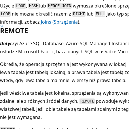
Użycie
,
lub
wymusza określone sprzę
LOOP
HASH
MERGE JOIN
nie można określić razem z
lub
jako typ s
LOOP
RIGHT
FULL
informacji, zobacz
Joins (Sprzężenia
).
REMOTE
Dotyczy:
Azure SQL Database, Azure SQL Managed Instance
usłudze Microsoft Fabric, baza danych SQL w usłudze Micro
Określa, że operacja sprzężenia jest wykonywana w lokacji p
lewa tabela jest tabelą lokalną, a prawa tabela jest tabelą z
wtedy, gdy lewa tabela ma mniej wierszy niż prawa tabela.
Jeśli właściwa tabela jest lokalna, sprzężenia są wykonywane 
zdalne, ale z różnych źródeł danych,
powoduje wykon
REMOTE
właściwej tabeli. Jeśli obie tabele są tabelami zdalnymi z 
nie jest wymagana.