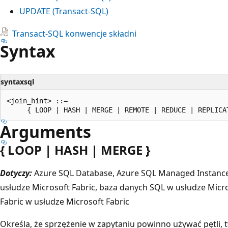
UPDATE (Transact-SQL)
Transact-SQL konwencje składni
Syntax
syntaxsql
<join_hint> ::=

Arguments
{ LOOP | HASH | MERGE }
Dotyczy:
Azure SQL Database, Azure SQL Managed Instance
usłudze Microsoft Fabric, baza danych SQL w usłudze Micr
Fabric w usłudze Microsoft Fabric
Określa, że sprzężenie w zapytaniu powinno używać pętli, 