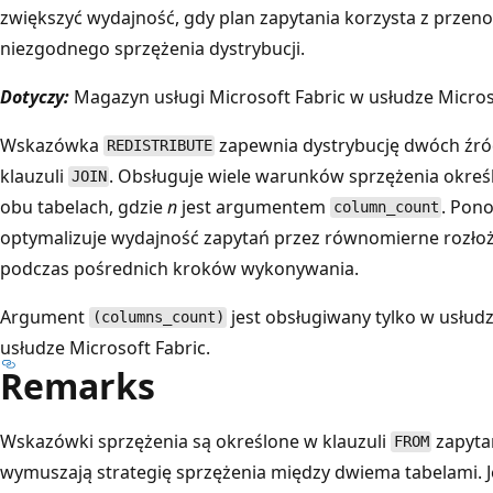
zwiększyć wydajność, gdy plan zapytania korzysta z przeno
niezgodnego sprzężenia dystrybucji.
Dotyczy:
Magazyn usługi Microsoft Fabric w usłudze Micros
Wskazówka
zapewnia dystrybucję dwóch źró
REDISTRIBUTE
klauzuli
. Obsługuje wiele warunków sprzężenia okre
JOIN
obu tabelach, gdzie
n
jest argumentem
. Pon
column_count
optymalizuje wydajność zapytań przez równomierne rozło
podczas pośrednich kroków wykonywania.
Argument
jest obsługiwany tylko w usłud
(columns_count)
usłudze Microsoft Fabric.
Remarks
Wskazówki sprzężenia są określone w klauzuli
zapyta
FROM
wymuszają strategię sprzężenia między dwiema tabelami. J