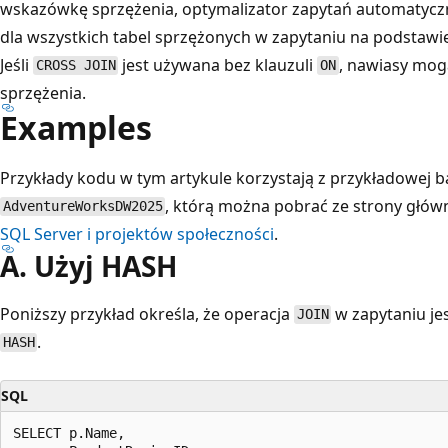
wskazówkę sprzężenia, optymalizator zapytań automatycz
dla wszystkich tabel sprzężonych w zapytaniu na podstaw
Jeśli
jest używana bez klauzuli
, nawiasy mog
CROSS JOIN
ON
sprzężenia.
Examples
Przykłady kodu w tym artykule korzystają z przykładowej 
, którą można pobrać ze strony głów
AdventureWorksDW2025
SQL Server i projektów społeczności
.
A. Użyj HASH
Poniższy przykład określa, że operacja
w zapytaniu je
JOIN
.
HASH
SQL
SELECT p.Name,
