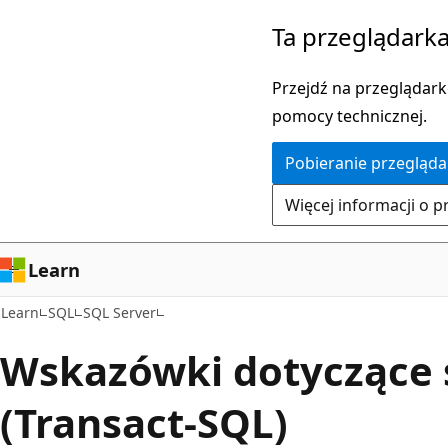
Przejdź
Ta przeglądarka
do
głównej
Przejdź na przeglądarkę
zawartości
pomocy technicznej.
Pobieranie przegląda
Więcej informacji o p
Learn
Learn
SQL
SQL Server
Wskazówki dotyczące 
(Transact-SQL)