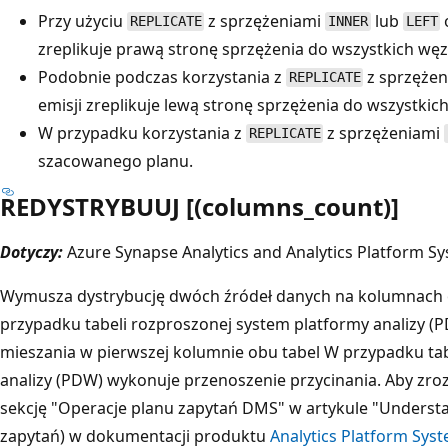
Przy użyciu
z sprzężeniami
lub
REPLICATE
INNER
LEFT
zreplikuje prawą stronę sprzężenia do wszystkich węz
Podobnie podczas korzystania z
z sprzęże
REPLICATE
emisji zreplikuje lewą stronę sprzężenia do wszystkic
W przypadku korzystania z
z sprzężeniami
REPLICATE
szacowanego planu.
REDYSTRYBUUJ [(columns_count)]
Dotyczy:
Azure Synapse Analytics and Analytics Platform S
Wymusza dystrybucję dwóch źródeł danych na kolumnach o
przypadku tabeli rozproszonej system platformy analizy 
mieszania w pierwszej kolumnie obu tabel W przypadku tab
analizy (PDW) wykonuje przenoszenie przycinania. Aby zro
sekcję "Operacje planu zapytań DMS" w artykule "Underst
zapytań) w dokumentacji produktu
Analytics Platform Sys