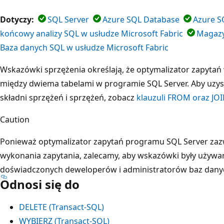
Dotyczy:
SQL Server
Azure SQL Database
Azure S
końcowy analizy SQL w usłudze Microsoft Fabric
Magazy
Baza danych SQL w usłudze Microsoft Fabric
Wskazówki sprzężenia określają, że optymalizator zapytań
między dwiema tabelami w programie SQL Server. Aby uzys
składni sprzężeń i sprzężeń, zobacz
klauzuli FROM oraz JOI
Caution
Ponieważ optymalizator zapytań programu SQL Server zazw
wykonania zapytania, zalecamy, aby wskazówki były używan
doświadczonych deweloperów i administratorów baz dany
Odnosi się do
DELETE (Transact-SQL)
WYBIERZ (Transact-SQL)