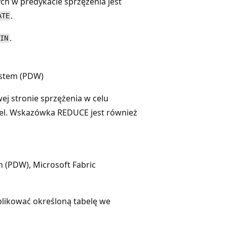
h w predykacie sprzężenia jest
.
ATE
.
OIN
ystem (PDW)
wej stronie sprzężenia w celu
el. Wskazówka REDUCE jest również
m (PDW), Microsoft Fabric
plikować określoną tabelę we