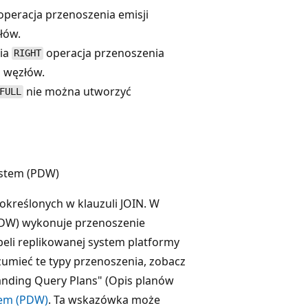
operacja przenoszenia emisji
łów.
nia
operacja przenoszenia
RIGHT
h węzłów.
nie można utworzyć
FULL
ystem (PDW)
kreślonych w klauzuli JOIN. W
(PDW) wykonuje przenoszenie
eli replikowanej system platformy
zumieć te typy przenoszenia, zobacz
anding Query Plans" (Opis planów
tem (PDW)
. Ta wskazówka może