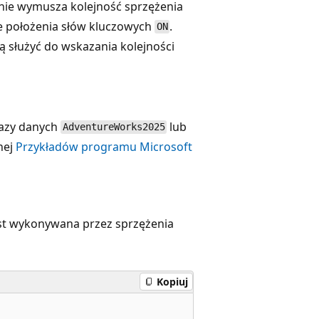
nie wymusza kolejność sprzężenia
ie położenia słów kluczowych
.
ON
ą służyć do wskazania kolejności
bazy danych
lub
AdventureWorks2025
nej
Przykładów programu Microsoft
st wykonywana przez sprzężenia
Kopiuj