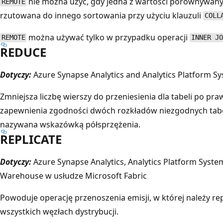
nie można użyć, gdy jedna z wartości porównywanyc
REMOTE
rzutowana do innego sortowania przy użyciu klauzuli
COLL
można używać tylko w przypadku operacji
REMOTE
INNER J
REDUCE
Dotyczy:
Azure Synapse Analytics and Analytics Platform S
Zmniejsza liczbę wierszy do przeniesienia dla tabeli po pra
zapewnienia zgodności dwóch rozkładów niezgodnych tab
nazywana wskazówką półsprzężenia.
REPLICATE
Dotyczy:
Azure Synapse Analytics, Analytics Platform Syste
Warehouse w usłudze Microsoft Fabric
Powoduje operację przenoszenia emisji, w której należy re
wszystkich węzłach dystrybucji.