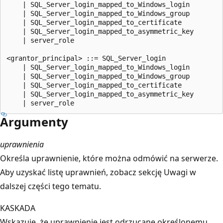
    | SQL_Server_login_mapped_to_Windows_login  

    | SQL_Server_login_mapped_to_Windows_group  

    | SQL_Server_login_mapped_to_certificate  

    | SQL_Server_login_mapped_to_asymmetric_key  

    | server_role  

<grantor_principal> ::= SQL_Server_login   

    | SQL_Server_login_mapped_to_Windows_login  

    | SQL_Server_login_mapped_to_Windows_group  

    | SQL_Server_login_mapped_to_certificate  

    | SQL_Server_login_mapped_to_asymmetric_key  

Argumenty
uprawnienia
Określa uprawnienie, które można odmówić na serwerze.
Aby uzyskać listę uprawnień, zobacz sekcję Uwagi w
dalszej części tego tematu.
KASKADA
Wskazuje, że uprawnienie jest odrzucane określonemu