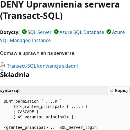
DENY Uprawnienia serwera
(Transact-SQL)
Dotyczy:
SQL Server
Azure SQL Database
Azure
SQL Managed Instance
Odmawia uprawnień na serwerze.
Transact-SQL konwencje składni
Składnia
syntaxsql
Kopiuj
DENY permission [ ,...n ]   

    TO <grantee_principal> [ ,...n ]  

    [ CASCADE ]  

    [ AS <grantor_principal> ]   

<grantee_principal> ::= SQL_Server_login   
