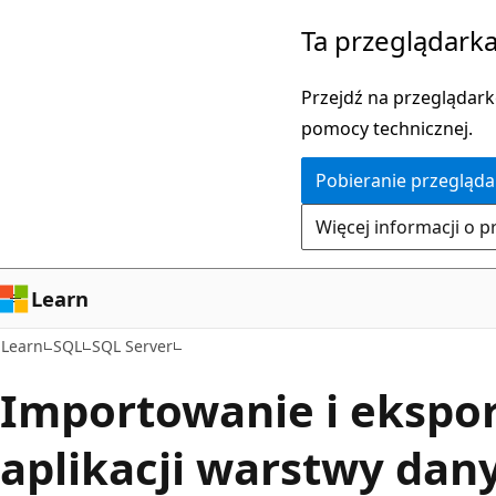
Przejdź
Ta przeglądarka
do
głównej
Przejdź na przeglądarkę
zawartości
pomocy technicznej.
Pobieranie przegląda
Więcej informacji o p
Learn
Learn
SQL
SQL Server
Importowanie i ekspo
aplikacji warstwy dan