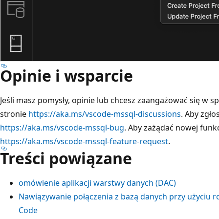
Opinie i wsparcie
Jeśli masz pomysły, opinie lub chcesz zaangażować się w sp
stronie
https://aka.ms/vscode-mssql-discussions
. Aby zgło
https://aka.ms/vscode-mssql-bug
. Aby zażądać nowej funkc
https://aka.ms/vscode-mssql-feature-request
.
Treści powiązane
omówienie aplikacji warstwy danych (DAC)
Nawiązywanie połączenia z bazą danych przy użyciu r
Code