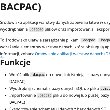
BACPAC)
Środowisko aplikacji warstwy danych zapewnia łatwe w uży
wyodrębniania
plików oraz importowania i ekspo
.dacpac
To środowisko ułatwia zarządzanie plikami
i
.dacpac
.bacp
wdrażanie elementów warstwy danych, które obsługują apli
informacji, zobacz
Omówienie aplikacji warstwy danych (DA
Funkcje
Wdróż plik
do nowej lub istniejącej bazy dan
.dacpac
DACPAC)
Wyodrębnij schemat z bazy danych SQL do pliku
.dac
Importowanie
pliku do nowej lub pustej baz
.bacpac
BACPAC)
Eksportowanie schematu i danych z bazy danych SQL