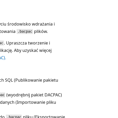
ciu środowisko wdrażania i
rtowania
plików.
.bacpac
. Upraszcza tworzenie i
ac
kację. Aby uzyskać więcej
C).
ych SQL (Publikowanie pakietu
(wyodrębnij pakiet DACPAC)
pac
y danych (Importowanie pliku
 do
pliku (Eksportowanie
.bacpac