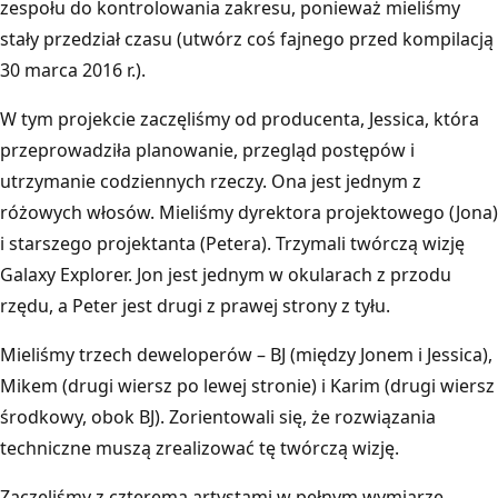
zespołu do kontrolowania zakresu, ponieważ mieliśmy
stały przedział czasu (utwórz coś fajnego przed kompilacją
30 marca 2016 r.).
W tym projekcie zaczęliśmy od producenta, Jessica, która
przeprowadziła planowanie, przegląd postępów i
utrzymanie codziennych rzeczy. Ona jest jednym z
różowych włosów. Mieliśmy dyrektora projektowego (Jona)
i starszego projektanta (Petera). Trzymali twórczą wizję
Galaxy Explorer. Jon jest jednym w okularach z przodu
rzędu, a Peter jest drugi z prawej strony z tyłu.
Mieliśmy trzech deweloperów – BJ (między Jonem i Jessica),
Mikem (drugi wiersz po lewej stronie) i Karim (drugi wiersz
środkowy, obok BJ). Zorientowali się, że rozwiązania
techniczne muszą zrealizować tę twórczą wizję.
Zaczęliśmy z czterema artystami w pełnym wymiarze