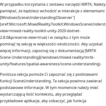
W przypadku korzystania z zestawu narzędzi MRTK, Należy
pamiętać, że będziesz wchodzić w interakcje z elementami
[WindowsSceneUnderstandingObserver']
(xref:Microsoft.MixedReality.Toolkit.WindowsSceneUnde
view=mixed-reality-toolkit-unity-2020-dotnet-
2.8.0&preserve-view=true) i w związku z tym może
pominąć tę sekcję w większości okoliczności. Aby uzyskać
więcej informacji, zapoznaj się z dokumentacją [MRTK
Scene Understanding](/windows/mixed-reality/mrtk-
unity/features/spatial-awareness/scene-understanding).
Poniższa sekcja pomoże Ci zapoznać się z podstawami
funkcji SceneUnderstanding. Ta sekcja powinna zawierać
podstawowe informacje. W tym momencie należy mieć
wystarczającą ilość kontekstu, aby przeglądać
przykładowe aplikacje, aby zobaczyć, jak funkcja