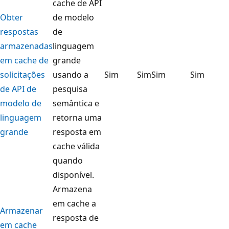
cache de API
Obter
de modelo
respostas
de
armazenadas
linguagem
em cache de
grande
solicitações
usando a
Sim
Sim
Sim
Sim
de API de
pesquisa
modelo de
semântica e
linguagem
retorna uma
grande
resposta em
cache válida
quando
disponível.
Armazena
em cache a
Armazenar
resposta de
em cache