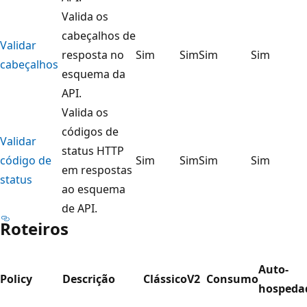
Valida os
cabeçalhos de
Validar
resposta no
Sim
Sim
Sim
Sim
cabeçalhos
esquema da
API.
Valida os
códigos de
Validar
status HTTP
código de
Sim
Sim
Sim
Sim
em respostas
status
ao esquema
de API.
Roteiros
Auto-
Policy
Descrição
Clássico
V2
Consumo
hospeda