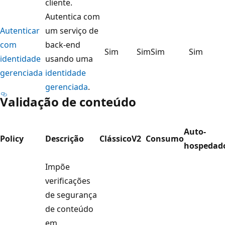
cliente.
Autentica com
Autenticar
um serviço de
com
back-end
Sim
Sim
Sim
Sim
identidade
usando uma
gerenciada
identidade
gerenciada
.
Validação de conteúdo
Auto-
Policy
Descrição
Clássico
V2
Consumo
hospedad
Impõe
verificações
de segurança
de conteúdo
em