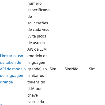
número
especificado
de
solicitações
de cada vez.
Evita picos
de uso da
API de LLM
Limitar o uso
(modelo de
de token de
linguagem
API de modelo
grande) ao
Sim
Sim
Não
Sim
de linguagem
limitar os
grande
tokens do
LLM por
chave
calculada.