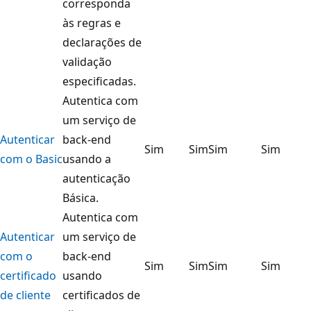
corresponda
às regras e
declarações de
validação
especificadas.
Autentica com
um serviço de
Autenticar
back-end
Sim
Sim
Sim
Sim
com o Basic
usando a
autenticação
Básica.
Autentica com
Autenticar
um serviço de
com o
back-end
Sim
Sim
Sim
Sim
certificado
usando
de cliente
certificados de