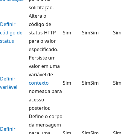
solicitação.
Altera o
Definir
código de
código de
status HTTP
Sim
Sim
Sim
Sim
status
para o valor
especificado.
Persiste um
valor em uma
variável de
Definir
contexto
Sim
Sim
Sim
Sim
variável
nomeada para
acesso
posterior.
Define o corpo
da mensagem
Definir
para uma
Sim
Sim
Sim
Sim