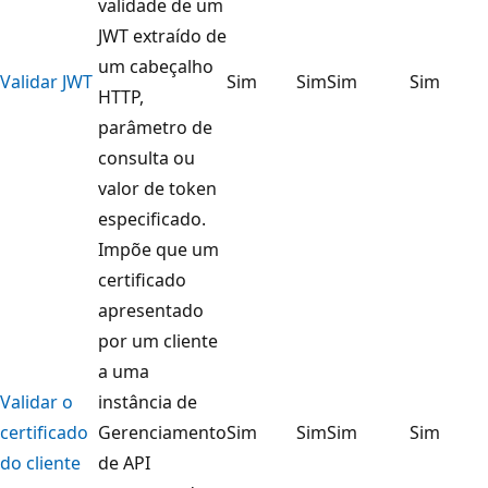
validade de um
JWT extraído de
um cabeçalho
Validar JWT
Sim
Sim
Sim
Sim
HTTP,
parâmetro de
consulta ou
valor de token
especificado.
Impõe que um
certificado
apresentado
por um cliente
a uma
Validar o
instância de
certificado
Gerenciamento
Sim
Sim
Sim
Sim
do cliente
de API