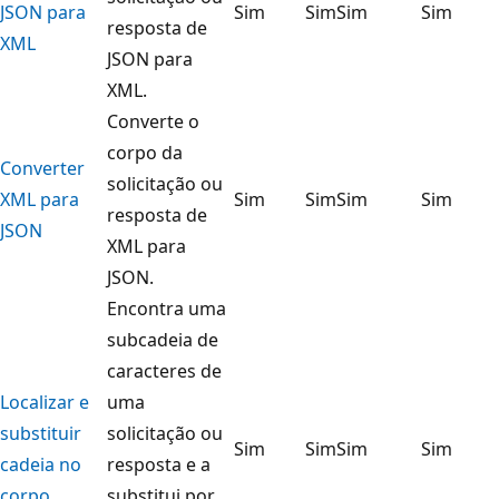
JSON para
Sim
Sim
Sim
Sim
resposta de
XML
JSON para
XML.
Converte o
corpo da
Converter
solicitação ou
XML para
Sim
Sim
Sim
Sim
resposta de
JSON
XML para
JSON.
Encontra uma
subcadeia de
caracteres de
Localizar e
uma
substituir
solicitação ou
Sim
Sim
Sim
Sim
cadeia no
resposta e a
corpo
substitui por