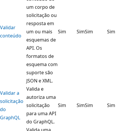
um corpo de
solicitação ou
resposta em
Validar
um ou mais
Sim
Sim
Sim
Sim
conteúdo
esquemas de
API. Os
formatos de
esquema com
suporte são
JSON e XML.
Valida e
Validar a
autoriza uma
solicitação
solicitação
Sim
Sim
Sim
Sim
do
para uma API
GraphQL
do GraphQL.
Valida uma