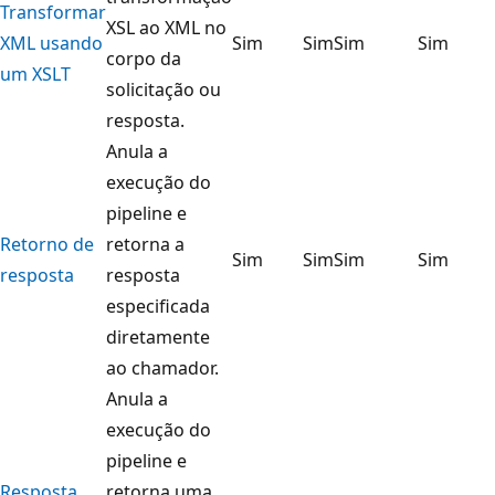
Transformar
XSL ao XML no
XML usando
Sim
Sim
Sim
Sim
corpo da
um XSLT
solicitação ou
resposta.
Anula a
execução do
pipeline e
Retorno de
retorna a
Sim
Sim
Sim
Sim
resposta
resposta
especificada
diretamente
ao chamador.
Anula a
execução do
pipeline e
Resposta
retorna uma