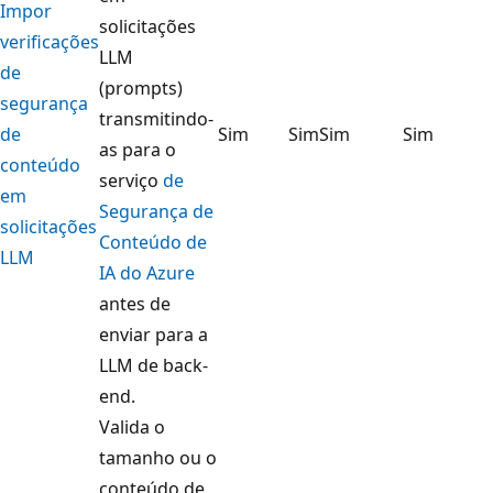
Impor
solicitações
verificações
LLM
de
(prompts)
segurança
transmitindo-
de
Sim
Sim
Sim
Sim
as para o
conteúdo
serviço
de
em
Segurança de
solicitações
Conteúdo de
LLM
IA do Azure
antes de
enviar para a
LLM de back-
end.
Valida o
tamanho ou o
conteúdo de