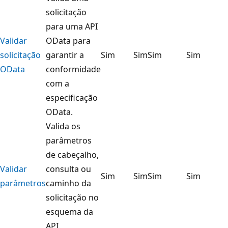
solicitação
para uma API
Validar
OData para
solicitação
garantir a
Sim
Sim
Sim
Sim
OData
conformidade
com a
especificação
OData.
Valida os
parâmetros
de cabeçalho,
Validar
consulta ou
Sim
Sim
Sim
Sim
parâmetros
caminho da
solicitação no
esquema da
API.