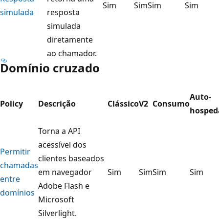
Sim
Sim
Sim
Sim
simulada
resposta
simulada
diretamente
ao chamador.
Domínio cruzado
Auto-
Policy
Descrição
Clássico
V2
Consumo
hosped
Torna a API
acessível dos
Permitir
clientes baseados
chamadas
em navegador
Sim
Sim
Sim
Sim
entre
Adobe Flash e
domínios
Microsoft
Silverlight.