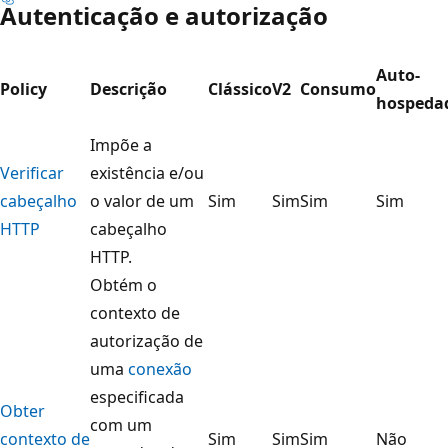
Autenticação e autorização
Auto-
Policy
Descrição
Clássico
V2
Consumo
hospeda
Impõe a
Verificar
existência e/ou
cabeçalho
o valor de um
Sim
Sim
Sim
Sim
HTTP
cabeçalho
HTTP.
Obtém o
contexto de
autorização de
uma
conexão
especificada
Obter
com um
contexto de
Sim
Sim
Sim
Não