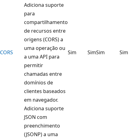
Adiciona suporte
para
compartilhamento
de recursos entre
origens (CORS) a
uma operação ou
CORS
Sim
Sim
Sim
Sim
a uma API para
permitir
chamadas entre
domínios de
clientes baseados
em navegador.
Adiciona suporte
JSON com
preenchimento
(JSONP) a uma