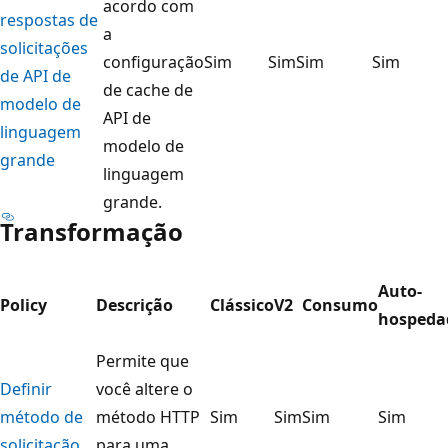
acordo com
respostas de
a
solicitações
configuração
Sim
Sim
Sim
Sim
de API de
de cache de
modelo de
API de
linguagem
modelo de
grande
linguagem
grande.
Transformação
Auto-
Policy
Descrição
Clássico
V2
Consumo
hospeda
Permite que
Definir
você altere o
método de
método HTTP
Sim
Sim
Sim
Sim
solicitação
para uma