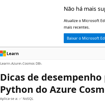
Pular
Não há mais su
para
o
Atualize o Microsoft E
conteúdo
mais recentes.
principal
Baixar o Microsoft E
Learn
Learn
Azure
Cosmos DB
Dicas de desempenho 
Python do Azure Cosm
Aplica-se a: ✅ NoSQL