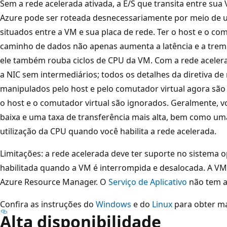
Sem a rede acelerada ativada, a E/S que transita entre su
Azure pode ser roteada desnecessariamente por meio de 
situados entre a VM e sua placa de rede. Ter o host e o co
caminho de dados não apenas aumenta a latência e a trem
ele também rouba ciclos de CPU da VM. Com a rede aceler
a NIC sem intermediários; todos os detalhes da diretiva d
manipulados pelo host e pelo comutador virtual agora sã
o host e o comutador virtual são ignorados. Geralmente, 
baixa e uma taxa de transferência mais alta, bem como um
utilização da CPU quando você habilita a rede acelerada.
Limitações: a rede acelerada deve ter suporte no sistema 
habilitada quando a VM é interrompida e desalocada. A V
Azure Resource Manager. O
Serviço de Aplicativo
não tem a 
Confira as instruções do
Windows
e do
Linux
para obter ma
Alta disponibilidade