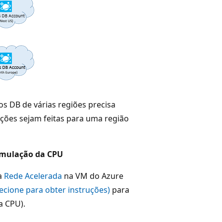
s DB de várias regiões precisa
ações sejam feitas para uma região
remulação da CPU
 a
Rede Acelerada
na VM do Azure
lecione para obter instruções)
para
a CPU).