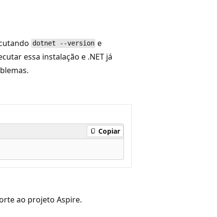
xecutando
e
dotnet --version
ecutar essa instalação e .NET já
oblemas.
Copiar
rte ao projeto Aspire.