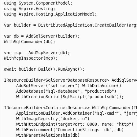
using System.ComponentModel;

using Aspire.Hosting;

using Aspire.Hosting.ApplicationModel;

var builder = DistributedApplication.CreateBuilder(args
var db = AddSqlServer(builder);

WithSqlCommander(db);

var mcp = AddMcpServer(db);

WithMcpInspector(mcp);

await builder.Build().RunAsync();

IResourceBuilder<SqlServerDatabaseResource> AddSqlServ
    .AddSqlServer("sql-server").WithDataVolume()

    .AddDatabase("sql-database", "productsdb")

    .WithCreationScript(SqlScript("productsdb"));

IResourceBuilder<ContainerResource> WithSqlCommander(I
    .ApplicationBuilder.AddContainer("sql-cmdr", "jerry
    .WithImageRegistry("docker.io")

    .WithHttpEndpoint(targetPort: 8080, name: "http")

    .WithEnvironment("ConnectionStrings__db", db)

    .WithParentRelationship(db)
