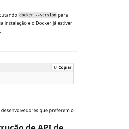
xecutando
para
docker --version
a instalação e o Docker já estiver
.
Copiar
 desenvolvedores que preferem o
trução de API de