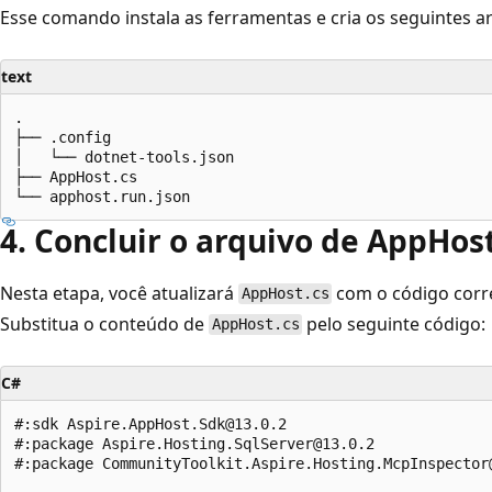
Esse comando instala as ferramentas e cria os seguintes a
text
.

├── .config

│   └── dotnet-tools.json

├── AppHost.cs

4. Concluir o arquivo de AppHost
Nesta etapa, você atualizará
com o código corre
AppHost.cs
Substitua o conteúdo de
pelo seguinte código:
AppHost.cs
C#
#:sdk Aspire.AppHost.Sdk@13.0.2

#:package Aspire.Hosting.SqlServer@13.0.2

#:package CommunityToolkit.Aspire.Hosting.McpInspector@