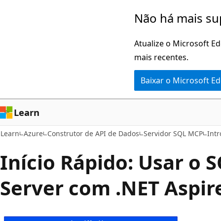
Pular
Não há mais su
para
o
Atualize o Microsoft E
conteúdo
mais recentes.
principal
Baixar o Microsoft E
Learn
Learn
Azure
Construtor de API de Dados
Servidor SQL MCP
Int
Início Rápido: Usar o
Server com .NET Aspir