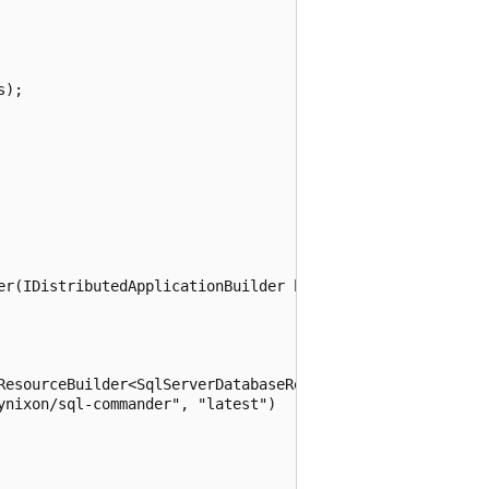
);

er(IDistributedApplicationBuilder builder) => builder

ResourceBuilder<SqlServerDatabaseResource> db) => db

nixon/sql-commander", "latest")
