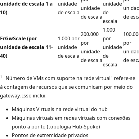
unidade de escala 1 a
unidade
unidade
unidade
unida
10)
de escala
de
de escala
de esc
escala
1.000
200.000
100.00
ErGwScale (por
1.000 por
por
por
por
unidade de escala 11-
unidade
unidade
unidade
unida
40)
de escala
de
de escala
de esc
escala
1
"Número de VMs com suporte na rede virtual" refere-se
à contagem de recursos que se comunicam por meio do
gateway. Isso inclui:
Máquinas Virtuais na rede virtual do hub
Máquinas virtuais em redes virtuais com conexões
ponto a ponto (topologia Hub-Spoke)
Pontos de extremidade privados