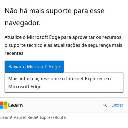
Pular
Não há mais suporte para esse
para
navegador.
o
conteúdo
Atualize o Microsoft Edge para aproveitar os recursos,
principal
o suporte técnico e as atualizações de segurança mais
recentes.
Baixar o Microsoft Edge
Mais informações sobre o Internet Explorer e o
Microsoft Edge
Learn
Entrar
Learn
Azure
Rede
ExpressRoute