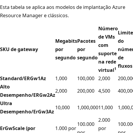
Esta tabela se aplica aos modelos de implantação Azure
Resource Manager e clássicos.
Número
Limite
de VMs
Megabits
Pacotes
do
com
SKU de gateway
por
por
núme
suporte
segundo
segundo
de
na rede
fluxos
1
virtual
Standard/ERGw1Az
1,000
100,000
2,000
200,00
Alto
2,000
200,000
4,500
400,00
Desempenho/ERGw2Az
Ultra
10,000
1,000,000
11,000
1,000,
Desempenho/ErGw3Az
2.000
100.000
100.00
ErGwScale (por
1.000 por
por
por
por