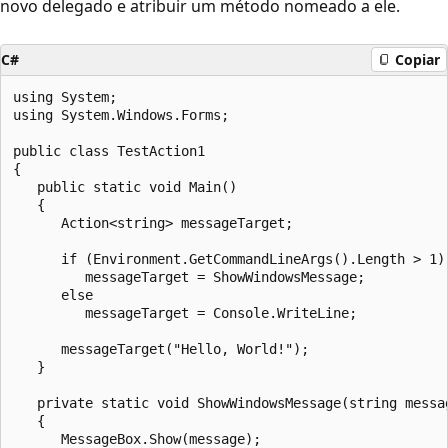
novo delegado e atribuir um método nomeado a ele.
C#
Copiar
using System;

using System.Windows.Forms;

public class TestAction1

{

   public static void Main()

   {

      Action<string> messageTarget;

      if (Environment.GetCommandLineArgs().Length > 1)

         messageTarget = ShowWindowsMessage;

      else

         messageTarget = Console.WriteLine;

      messageTarget("Hello, World!");

   }

   private static void ShowWindowsMessage(string messag
   {

      MessageBox.Show(message);
