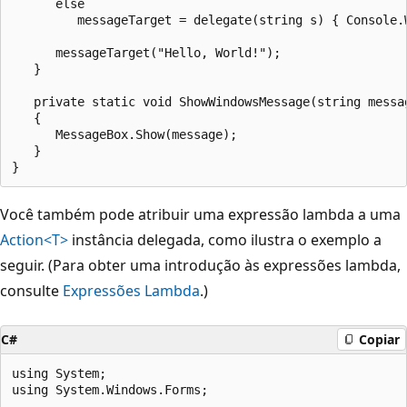
      else

         messageTarget = delegate(string s) { Console.W
      messageTarget("Hello, World!");

   }

   private static void ShowWindowsMessage(string messag
   {

      MessageBox.Show(message);

   }

Você também pode atribuir uma expressão lambda a uma
Action<T>
instância delegada, como ilustra o exemplo a
seguir. (Para obter uma introdução às expressões lambda,
consulte
Expressões Lambda
.)
C#
Copiar
using System;

using System.Windows.Forms;
