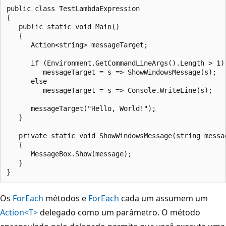
public class TestLambdaExpression

{

   public static void Main()

   {

      Action<string> messageTarget;

      if (Environment.GetCommandLineArgs().Length > 1)

         messageTarget = s => ShowWindowsMessage(s);

      else

         messageTarget = s => Console.WriteLine(s);

      messageTarget("Hello, World!");

   }

   private static void ShowWindowsMessage(string messag
   {

      MessageBox.Show(message);

   }

Os
ForEach
métodos e
ForEach
cada um assumem um
Action<T>
delegado como um parâmetro. O método