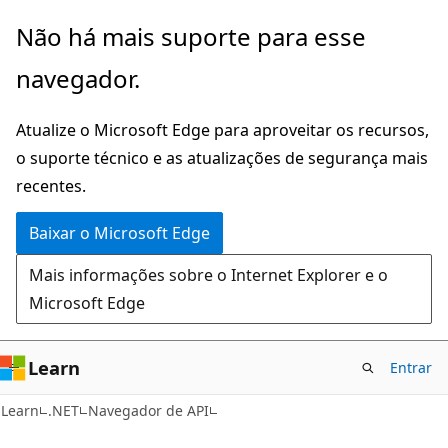
Pular
Ignore
Não há mais suporte para esse
para
e
navegador.
o
passe
conteúdo
para
Atualize o Microsoft Edge para aproveitar os recursos,
principal
a
o suporte técnico e as atualizações de segurança mais
navegação
recentes.
na
página
Baixar o Microsoft Edge
Mais informações sobre o Internet Explorer e o
Microsoft Edge
Learn
Entrar
C#
Learn
.NET
Navegador de API