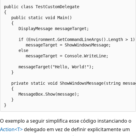
public class TestCustomDelegate

{

   public static void Main()

   {

      DisplayMessage messageTarget;

      if (Environment.GetCommandLineArgs().Length > 1)

         messageTarget = ShowWindowsMessage;

      else

         messageTarget = Console.WriteLine;

      messageTarget("Hello, World!");

   }

   private static void ShowWindowsMessage(string messag
   {

      MessageBox.Show(message);

   }

O exemplo a seguir simplifica esse código instanciando o
Action<T>
delegado em vez de definir explicitamente um