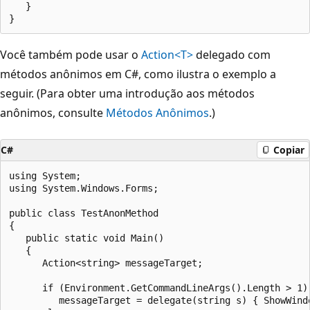
   }

Você também pode usar o
Action<T>
delegado com
métodos anônimos em C#, como ilustra o exemplo a
seguir. (Para obter uma introdução aos métodos
anônimos, consulte
Métodos Anônimos
.)
C#
Copiar
using System;

using System.Windows.Forms;

public class TestAnonMethod

{

   public static void Main()

   {

      Action<string> messageTarget;

      if (Environment.GetCommandLineArgs().Length > 1)

         messageTarget = delegate(string s) { ShowWindo