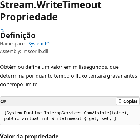
Stream.
Write
Timeout
Propriedade
Definição
Namespace:
System.IO
Assembly:
mscorlib.dll
Obtém ou define um valor, em milissegundos, que
determina por quanto tempo o fluxo tentará gravar antes
do tempo limite.
C#
Copiar
[System.Runtime.InteropServices.ComVisible(false)]

public virtual int WriteTimeout { get; set; }
Valor da propriedade