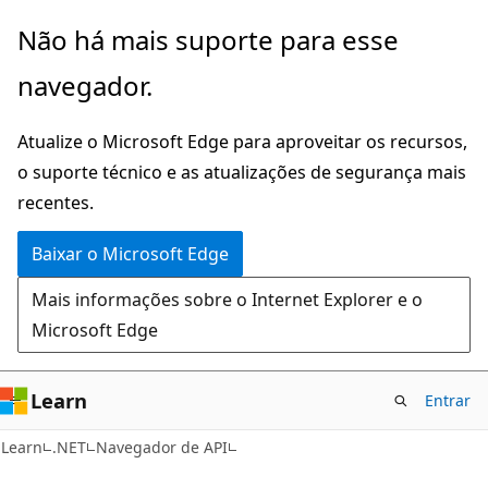
Pular
Ignore
Não há mais suporte para esse
para
e
navegador.
o
passe
conteúdo
para
Atualize o Microsoft Edge para aproveitar os recursos,
principal
a
o suporte técnico e as atualizações de segurança mais
navegação
recentes.
na
página
Baixar o Microsoft Edge
Mais informações sobre o Internet Explorer e o
Microsoft Edge
Learn
Entrar
C#
Learn
.NET
Navegador de API