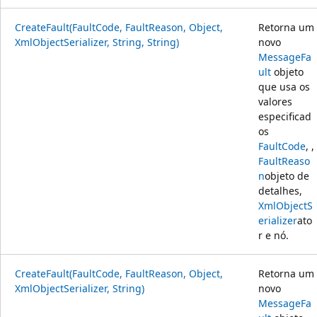
CreateFault(FaultCode, FaultReason, Object,
Retorna um
XmlObjectSerializer, String, String)
novo
MessageFa
ult
objeto
que usa os
valores
especificad
os
FaultCode
, ,
FaultReaso
n
objeto de
detalhes,
XmlObjectS
erializer
ato
r e nó.
CreateFault(FaultCode, FaultReason, Object,
Retorna um
XmlObjectSerializer, String)
novo
MessageFa