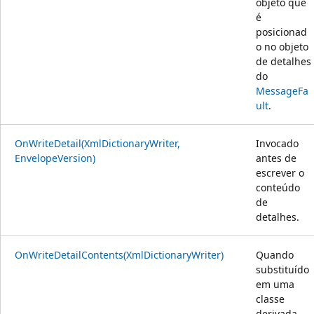
objeto que
é
posicionad
o no objeto
de detalhes
do
MessageFa
ult
.
OnWriteDetail(XmlDictionaryWriter,
Invocado
EnvelopeVersion)
antes de
escrever o
conteúdo
de
detalhes.
OnWriteDetailContents(XmlDictionaryWriter)
Quando
substituído
em uma
classe
derivada