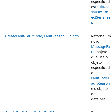
especificad
os
FaultRea
son
XmlObj
ectSerialize
r
.
CreateFault(FaultCode, FaultReason, Object)
Retorna um
novo
MessageFa
ult
objeto
que usa o
objeto
especificad
o
FaultCode
F
aultReason
e o objeto
de
detalhes.