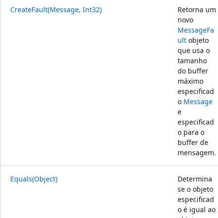
CreateFault(Message, Int32)
Retorna um
novo
MessageFa
ult
objeto
que usa o
tamanho
do buffer
máximo
especificad
o
Message
e
especificad
o para o
buffer de
mensagem.
Equals(Object)
Determina
se o objeto
especificad
o é igual ao