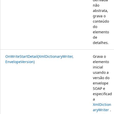
não
abstrata,
grava o
conteúdo
do
elemento
de
detalhes.
OnWriteStartDetail(XmlDictionaryWriter,
Grava o
EnvelopeVersion)
elemento
inicial
usando a
versão do
envelope
SOAP e
especificad
a
XmlDiction
aryWriter
.