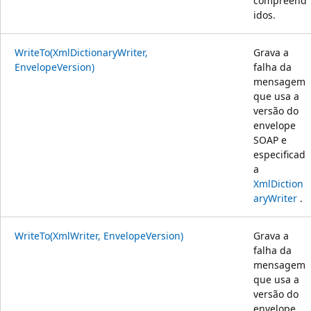
compreend
idos.
WriteTo(XmlDictionaryWriter,
Grava a
EnvelopeVersion)
falha da
mensagem
que usa a
versão do
envelope
SOAP e
especificad
a
XmlDiction
aryWriter
.
WriteTo(XmlWriter, EnvelopeVersion)
Grava a
falha da
mensagem
que usa a
versão do
envelope