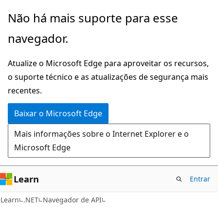
Pular
Ignore
Não há mais suporte para esse
para
e
navegador.
o
passe
conteúdo
para
Atualize o Microsoft Edge para aproveitar os recursos,
principal
a
o suporte técnico e as atualizações de segurança mais
navegação
recentes.
na
página
Baixar o Microsoft Edge
Mais informações sobre o Internet Explorer e o
Microsoft Edge
Learn
Entrar
C#
Learn
.NET
Navegador de API