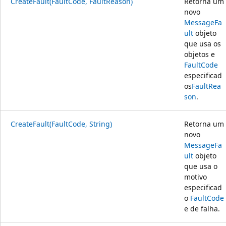
CreateFault(FaultCode, FaultReason)
Retorna um
novo
MessageFa
ult
objeto
que usa os
objetos e
FaultCode
especificad
os
FaultRea
son
.
CreateFault(FaultCode, String)
Retorna um
novo
MessageFa
ult
objeto
que usa o
motivo
especificad
o
FaultCode
e de falha.