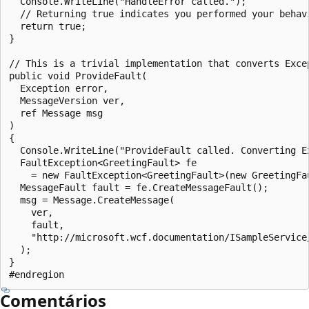
  Console.WriteLine("HandleError called.");

  // Returning true indicates you performed your behavi
  return true;

}

// This is a trivial implementation that converts Exce
public void ProvideFault(

  Exception error,

  MessageVersion ver,

  ref Message msg

)

{

  Console.WriteLine("ProvideFault called. Converting Ex
  FaultException<GreetingFault> fe

    = new FaultException<GreetingFault>(new GreetingFau
  MessageFault fault = fe.CreateMessageFault();

  msg = Message.CreateMessage(

    ver,

    fault,

    "http://microsoft.wcf.documentation/ISampleService/
  );

}

Comentários