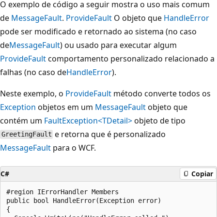
O exemplo de código a seguir mostra o uso mais comum
de
MessageFault
.
ProvideFault
O objeto que
HandleError
pode ser modificado e retornado ao sistema (no caso
de
MessageFault
) ou usado para executar algum
ProvideFault
comportamento personalizado relacionado a
falhas (no caso de
HandleError
).
Neste exemplo, o
ProvideFault
método converte todos os
Exception
objetos em um
MessageFault
objeto que
contém um
FaultException<TDetail>
objeto de tipo
e retorna que é personalizado
GreetingFault
MessageFault
para o WCF.
C#
Copiar
#region IErrorHandler Members

public bool HandleError(Exception error)

{
