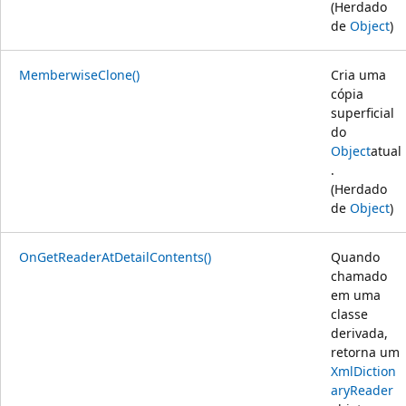
(Herdado
de
Object
)
MemberwiseClone()
Cria uma
cópia
superficial
do
Object
atual
.
(Herdado
de
Object
)
OnGetReaderAtDetailContents()
Quando
chamado
em uma
classe
derivada,
retorna um
XmlDiction
aryReader