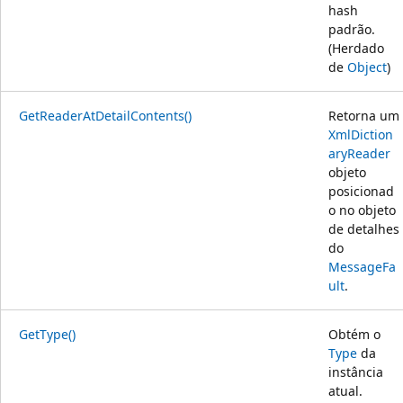
hash
padrão.
(Herdado
de
Object
)
GetReaderAtDetailContents()
Retorna um
XmlDiction
aryReader
objeto
posicionad
o no objeto
de detalhes
do
MessageFa
ult
.
GetType()
Obtém o
Type
da
instância
atual.