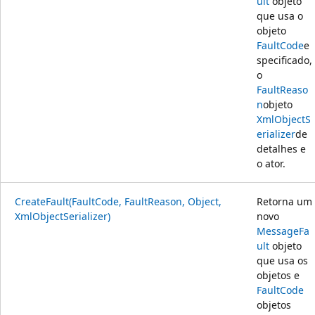
ult
objeto
que usa o
objeto
FaultCode
e
specificado,
o
FaultReaso
n
objeto
XmlObjectS
erializer
de
detalhes e
o ator.
CreateFault(FaultCode, FaultReason, Object,
Retorna um
XmlObjectSerializer)
novo
MessageFa
ult
objeto
que usa os
objetos e
FaultCode
objetos