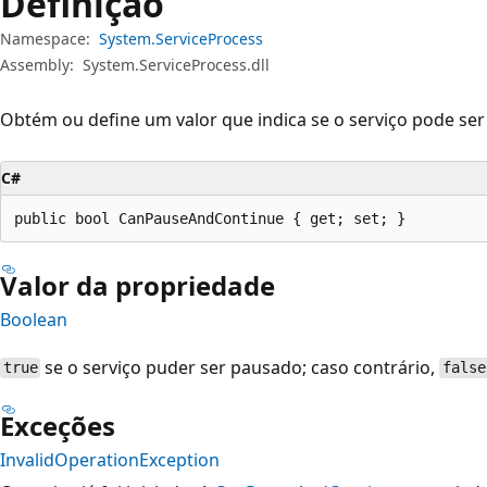
Definição
Namespace:
System.ServiceProcess
Assembly:
System.ServiceProcess.dll
Obtém ou define um valor que indica se o serviço pode se
C#
public bool CanPauseAndContinue { get; set; }
Valor da propriedade
Boolean
se o serviço puder ser pausado; caso contrário,
true
false
Exceções
InvalidOperationException