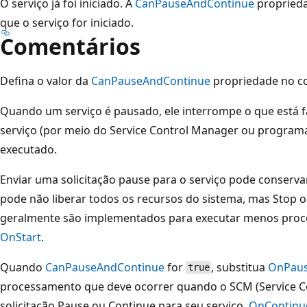
O serviço já foi iniciado. A
CanPauseAndContinue
proprieda
que o serviço for iniciado.
Comentários
Defina o valor da
CanPauseAndContinue
propriedade no co
Quando um serviço é pausado, ele interrompe o que está 
serviço (por meio do Service Control Manager ou program
executado.
Enviar uma solicitação pause para o serviço pode conserva
pode não liberar todos os recursos do sistema, mas Stop o
geralmente são implementados para executar menos pro
OnStart
.
Quando
CanPauseAndContinue
for
, substitua
OnPau
true
processamento que deve ocorrer quando o SCM (Service 
solicitação Pause ou Continue para seu serviço.
OnContinu