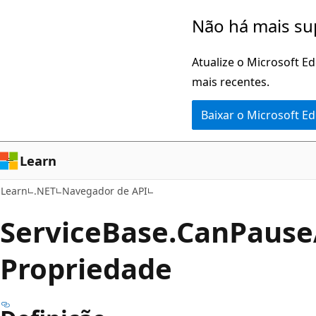
Pular
Ignore
Não há mais su
para
e
o
passe
Atualize o Microsoft E
conteúdo
para
mais recentes.
principal
a
Baixar o Microsoft E
navegação
na
página
Learn
Learn
.NET
Navegador de API
Service
Base.
Can
Pause
Propriedade