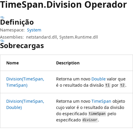
Time
Span.
Division Operador
Definição
Namespace:
System
Assemblies:
netstandard.dll, System.Runtime.dll
Sobrecargas
Nome
Description
Division(TimeSpan,
Retorna um novo
Double
valor que
TimeSpan)
é o resultado da divisão
por
.
t1
t2
Division(TimeSpan,
Retorna um novo
TimeSpan
objeto
Double)
cujo valor é o resultado da divisão
do especificado
pelo
timeSpan
especificado
.
divisor