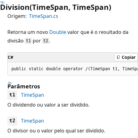
Division(TimeSpan, TimeSpan)
Origem:
TimeSpan.cs
Retorna um novo
Double
valor que é o resultado da
divisão
por
.
t1
t2
C#
Copiar
public static double operator /(TimeSpan t1, TimeSp
Parâmetros
TimeSpan
t1
O dividendo ou valor a ser dividido.
TimeSpan
t2
O divisor ou o valor pelo qual ser dividido.