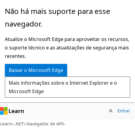
Pular
Ignore
Não há mais suporte para esse
para
e
navegador.
o
passe
conteúdo
para
Atualize o Microsoft Edge para aproveitar os recursos,
principal
a
o suporte técnico e as atualizações de segurança mais
navegação
recentes.
na
página
Baixar o Microsoft Edge
Mais informações sobre o Internet Explorer e o
Microsoft Edge
Learn
Entrar
C#
Learn
.NET
Navegador de API