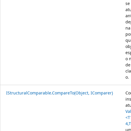
se
at
an
de
na
po
qu
ob
es
o 
de
cla
o.
IStructuralComparable.CompareTo(Object, IComparer)
Co
in
at
Va
<T
4,
um