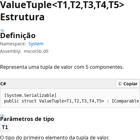
Value
Tuple<T1,T2,T3,T4,T5>
Estrutura
Definição
Namespace:
System
Assembly:
mscorlib.dll
Representa uma tupla de valor com 5 componentes.
C#
Copiar
[System.Serializable]

public struct ValueTuple<T1,T2,T3,T4,T5> : IComparable
Parâmetros de tipo
T1
O tipo do primeiro elemento da tupla de valor.