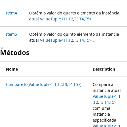
Item4
Obtém o valor do quarto elemento da instância
atual
ValueTuple<T1,T2,T3,T4,T5>
.
Item5
Obtém o valor do quinto elemento da instância
atual
ValueTuple<T1,T2,T3,T4,T5>
.
Métodos
Nome
Description
CompareTo(ValueTuple<T1,T2,T3,T4,T5>)
Compara a
instância atual
ValueTuple<T1
,T2,T3,T4,T5>
com uma
instância
especificada
ValueTuple<T1