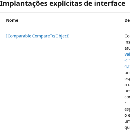
Implantações explícitas de interface
Nome
De
IComparable.CompareTo(Object)
Co
in
at
Va
<T
4,
um
es
o 
u
co
r
es
o 
um
qu