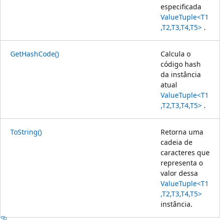
especificada
ValueTuple<T1
,T2,T3,T4,T5>
.
GetHashCode()
Calcula o
código hash
da instância
atual
ValueTuple<T1
,T2,T3,T4,T5>
.
ToString()
Retorna uma
cadeia de
caracteres que
representa o
valor dessa
ValueTuple<T1
,T2,T3,T4,T5>
instância.