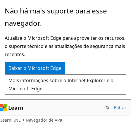
Pular
Ignore
Não há mais suporte para esse
para
e
navegador.
o
passe
conteúdo
para
Atualize o Microsoft Edge para aproveitar os recursos,
principal
a
o suporte técnico e as atualizações de segurança mais
navegação
recentes.
na
página
Baixar o Microsoft Edge
Mais informações sobre o Internet Explorer e o
Microsoft Edge
Learn
Entrar
C#
Learn
.NET
Navegador de API