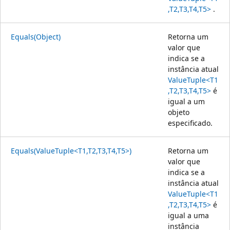
,T2,T3,T4,T5>
.
Equals(Object)
Retorna um
valor que
indica se a
instância atual
ValueTuple<T1
,T2,T3,T4,T5>
é
igual a um
objeto
especificado.
Equals(ValueTuple<T1,T2,T3,T4,T5>)
Retorna um
valor que
indica se a
instância atual
ValueTuple<T1
,T2,T3,T4,T5>
é
igual a uma
instância