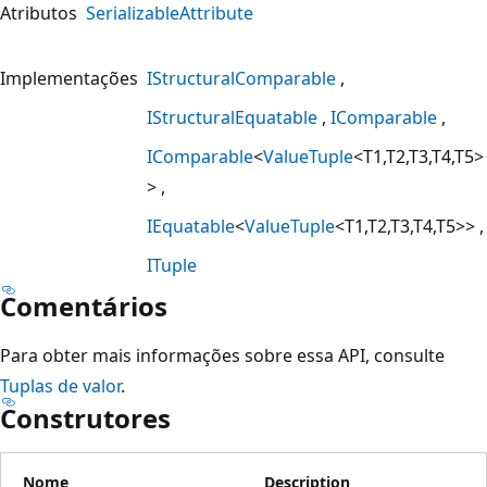
Atributos
SerializableAttribute
Implementações
IStructuralComparable
IStructuralEquatable
IComparable
IComparable
<
ValueTuple
<T1,T2,T3,T4,T5>
>
IEquatable
<
ValueTuple
<T1,T2,T3,T4,T5>>
ITuple
Comentários
Para obter mais informações sobre essa API, consulte
Tuplas de valor
.
Construtores
Nome
Description