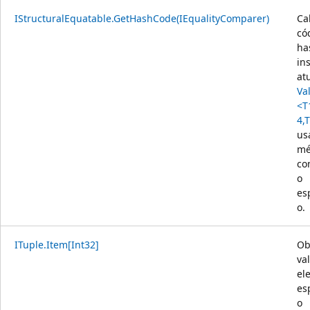
IStructuralEquatable.GetHashCode(IEqualityComparer)
Ca
có
ha
in
at
Va
<T
4,
us
mé
co
o
es
o.
ITuple.Item[Int32]
Ob
va
el
es
o