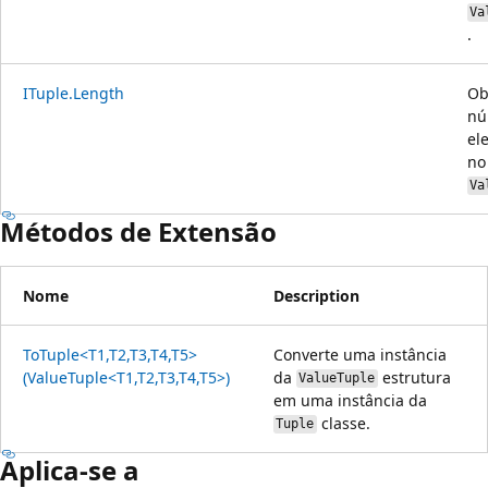
Va
.
ITuple.Length
Ob
nú
el
no
Va
Métodos de Extensão
Nome
Description
ToTuple<T1,T2,T3,T4,T5>
Converte uma instância
(ValueTuple<T1,T2,T3,T4,T5>)
da
estrutura
ValueTuple
em uma instância da
classe.
Tuple
Aplica-se a