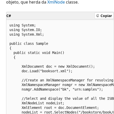
objeto, que herda da
XmlNode
classe.
C#
Copiar
using System;

using System.IO;

using System.Xml;

public class Sample

{

  public static void Main()

  {

      XmlDocument doc = new XmlDocument();

      doc.Load("booksort.xml");

      //Create an XmlNamespaceManager for resolving 
      XmlNamespaceManager nsmgr = new XmlNamespaceMa
      nsmgr.AddNamespace("bk", "urn:samples");

      //Select and display the value of all the ISBN
      XmlNodeList nodeList;

      XmlElement root = doc.DocumentElement;

      nodeList = root.SelectNodes("/bookstore/book/@