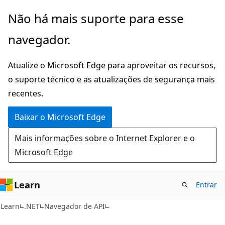
Pular
Ignore
Não há mais suporte para esse
para
e
navegador.
o
passe
conteúdo
para
Atualize o Microsoft Edge para aproveitar os recursos,
principal
a
o suporte técnico e as atualizações de segurança mais
navegação
recentes.
na
página
Baixar o Microsoft Edge
Mais informações sobre o Internet Explorer e o
Microsoft Edge
Learn
Entrar
C#
Learn
.NET
Navegador de API