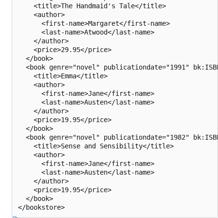
    <title>The Handmaid's Tale</title>

    <author>

      <first-name>Margaret</first-name>

      <last-name>Atwood</last-name>

    </author>

    <price>29.95</price>

  </book>

  <book genre="novel" publicationdate="1991" bk:ISBN
    <title>Emma</title>

    <author>

      <first-name>Jane</first-name>

      <last-name>Austen</last-name>

    </author>

    <price>19.95</price>

  </book>

  <book genre="novel" publicationdate="1982" bk:ISBN
    <title>Sense and Sensibility</title>

    <author>

      <first-name>Jane</first-name>

      <last-name>Austen</last-name>

    </author>

    <price>19.95</price>

  </book>
