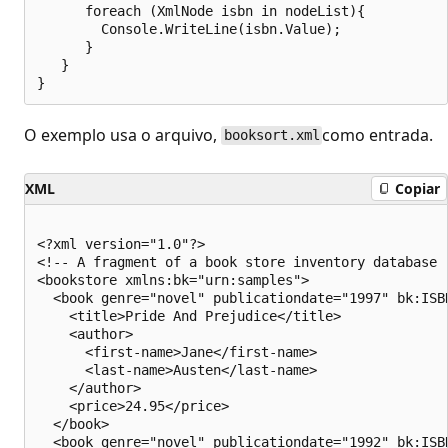
      foreach (XmlNode isbn in nodeList){

        Console.WriteLine(isbn.Value);

      }

   }

O exemplo usa o arquivo,
como entrada.
booksort.xml
XML
Copiar
<?xml version="1.0"?>

<!-- A fragment of a book store inventory database -
<bookstore xmlns:bk="urn:samples">

  <book genre="novel" publicationdate="1997" bk:ISBN
    <title>Pride And Prejudice</title>

    <author>

      <first-name>Jane</first-name>

      <last-name>Austen</last-name>

    </author>

    <price>24.95</price>

  </book>

  <book genre="novel" publicationdate="1992" bk:ISBN