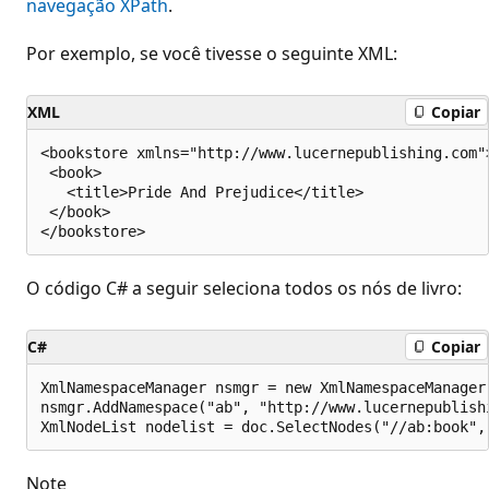
navegação XPath
.
Por exemplo, se você tivesse o seguinte XML:
XML
Copiar
<bookstore xmlns="http://www.lucernepublishing.com">
 <book>

   <title>Pride And Prejudice</title>

 </book>

O código C# a seguir seleciona todos os nós de livro:
C#
Copiar
XmlNamespaceManager nsmgr = new XmlNamespaceManager(
nsmgr.AddNamespace("ab", "http://www.lucernepublishi
Note