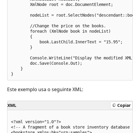
        XmlNode root = doc.DocumentElement;

        nodeList = root.SelectNodes("descendant::bo
        //Change the price on the books.

        foreach (XmlNode book in nodeList)

        {

            book.LastChild.InnerText = "15.95";

        }

        Console.WriteLine("Display the modified XML 
        doc.Save(Console.Out);

    }

Este exemplo usa o seguinte XML:
XML
Copiar
<?xml version="1.0"?>

<!-- A fragment of a book store inventory database -
<bookstore xmlns:bk="urn:samples">
