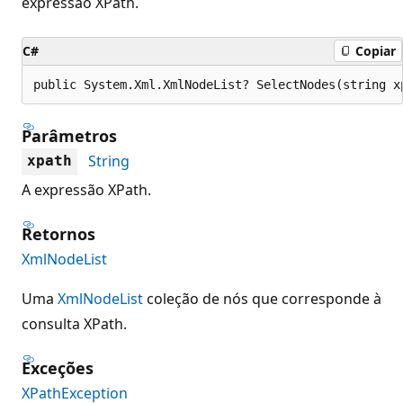
expressão XPath.
C#
Copiar
public System.Xml.XmlNodeList? SelectNodes(string x
Parâmetros
String
xpath
A expressão XPath.
Retornos
XmlNodeList
Uma
XmlNodeList
coleção de nós que corresponde à
consulta XPath.
Exceções
XPathException