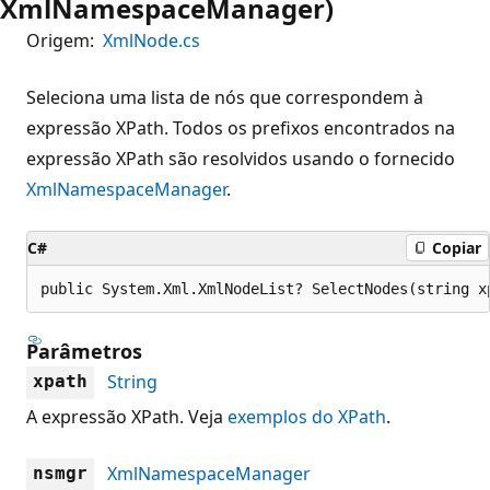
XmlNamespaceManager)
Origem:
XmlNode.cs
Seleciona uma lista de nós que correspondem à
expressão XPath. Todos os prefixos encontrados na
expressão XPath são resolvidos usando o fornecido
XmlNamespaceManager
.
C#
Copiar
public System.Xml.XmlNodeList? SelectNodes(string x
Parâmetros
String
xpath
A expressão XPath. Veja
exemplos do XPath
.
XmlNamespaceManager
nsmgr