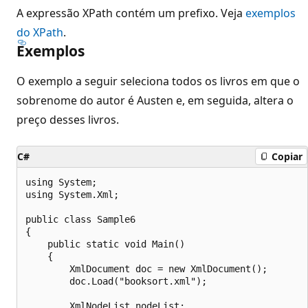
A expressão XPath contém um prefixo. Veja
exemplos
do XPath
.
Exemplos
O exemplo a seguir seleciona todos os livros em que o
sobrenome do autor é Austen e, em seguida, altera o
preço desses livros.
C#
Copiar
using System;

using System.Xml;

public class Sample6

{

    public static void Main()

    {

        XmlDocument doc = new XmlDocument();

        doc.Load("booksort.xml");

        XmlNodeList nodeList;
