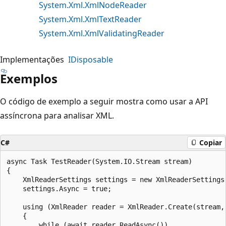
System.Xml.XmlNodeReader
System.Xml.XmlTextReader
System.Xml.XmlValidatingReader
Implementações
IDisposable
Exemplos
O código de exemplo a seguir mostra como usar a API
assíncrona para analisar XML.
C#
Copiar
async Task TestReader(System.IO.Stream stream)

{

    XmlReaderSettings settings = new XmlReaderSettings(
    settings.Async = true;

    using (XmlReader reader = XmlReader.Create(stream, 
    {

        while (await reader.ReadAsync())
