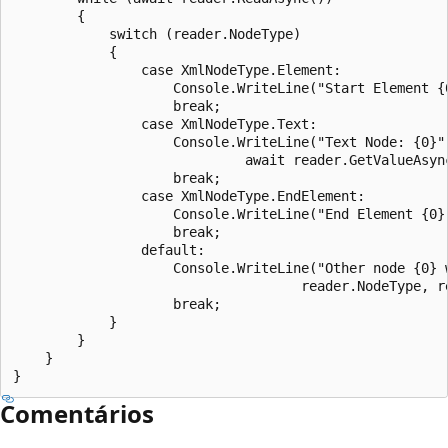
        {

            switch (reader.NodeType)

            {

                case XmlNodeType.Element:

                    Console.WriteLine("Start Element {0
                    break;

                case XmlNodeType.Text:

                    Console.WriteLine("Text Node: {0}",
                             await reader.GetValueAsync
                    break;

                case XmlNodeType.EndElement:

                    Console.WriteLine("End Element {0}"
                    break;

                default:

                    Console.WriteLine("Other node {0} w
                                    reader.NodeType, re
                    break;

            }

        }

    }

Comentários