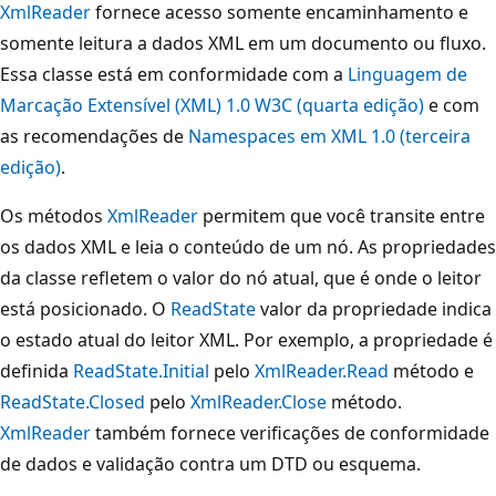
XmlReader
fornece acesso somente encaminhamento e
somente leitura a dados XML em um documento ou fluxo.
Essa classe está em conformidade com a
Linguagem de
Marcação Extensível (XML) 1.0 W3C (quarta edição)
e com
as recomendações de
Namespaces em XML 1.0 (terceira
edição)
.
Os métodos
XmlReader
permitem que você transite entre
os dados XML e leia o conteúdo de um nó. As propriedades
da classe refletem o valor do nó atual, que é onde o leitor
está posicionado. O
ReadState
valor da propriedade indica
o estado atual do leitor XML. Por exemplo, a propriedade é
definida
ReadState.Initial
pelo
XmlReader.Read
método e
ReadState.Closed
pelo
XmlReader.Close
método.
XmlReader
também fornece verificações de conformidade
de dados e validação contra um DTD ou esquema.