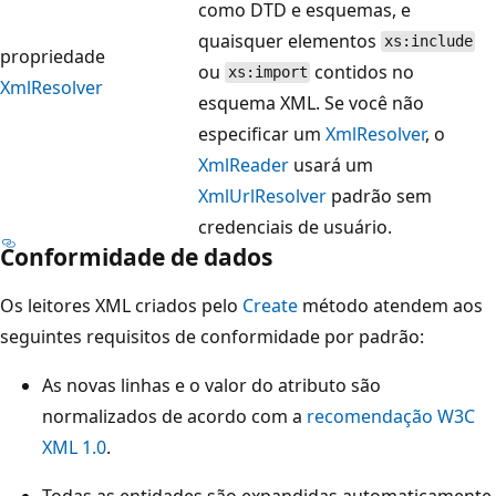
como DTD e esquemas, e
quaisquer elementos
xs:include
propriedade
ou
contidos no
xs:import
XmlResolver
esquema XML. Se você não
especificar um
XmlResolver
, o
XmlReader
usará um
XmlUrlResolver
padrão sem
credenciais de usuário.
Conformidade de dados
Os leitores XML criados pelo
Create
método atendem aos
seguintes requisitos de conformidade por padrão:
As novas linhas e o valor do atributo são
normalizados de acordo com a
recomendação W3C
XML 1.0
.
Todas as entidades são expandidas automaticamente.