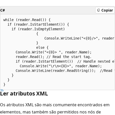
C#
Copiar
while (reader.Read()) {

  if (reader.IsStartElement()) {

    if (reader.IsEmptyElement)

                {

                    Console.WriteLine("<{0}/>", reader.
                }

                else {

      Console.Write("<{0}> ", reader.Name);

      reader.Read(); // Read the start tag.

      if (reader.IsStartElement())  // Handle nested el
        Console.Write("\r\n<{0}>", reader.Name);

      Console.WriteLine(reader.ReadString());  //Read t
    }

  }

Ler atributos XML
Os atributos XML são mais comumente encontrados em
elementos, mas também são permitidos nos nós de