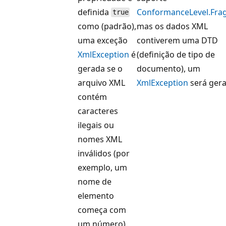
definida
ConformanceLevel.Fra
true
como (padrão),
mas os dados XML
uma exceção
contiverem uma DTD
XmlException
é
(definição de tipo de
gerada se o
documento), um
arquivo XML
XmlException
será gera
contém
caracteres
ilegais ou
nomes XML
inválidos (por
exemplo, um
nome de
elemento
começa com
um número).