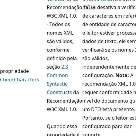
Recomendação
desativa a verifi
false
W3C XML 1.0.
de caracteres em refer
- Todos os
de entidade de caracter
nomes XML
o leitor estiver proces
são válidos,
dados de texto, ele se
conforme
verificará se os nomes
definido pela
são válidos,
seção
2.3
independentemente de
propriedade
Common
configuração.
Nota:
A
CheckCharacters
Syntactic
recomendação XML 1.0
Constructs
da
requer conformidade 
Recomendação
nível do documento q
W3C XML 1.0.
um DTD está presente.
Portanto, se o leitor es
Quando essa
configurado para dar
propriedade é
suporte