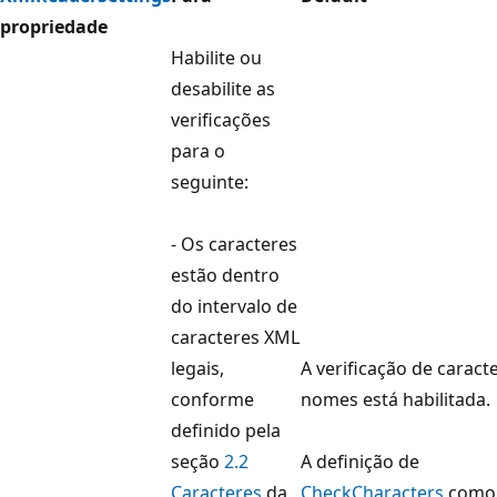
propriedade
Habilite ou
desabilite as
verificações
para o
seguinte:
- Os caracteres
estão dentro
do intervalo de
caracteres XML
legais,
A verificação de caract
conforme
nomes está habilitada.
definido pela
seção
2.2
A definição de
Caracteres
da
CheckCharacters
como