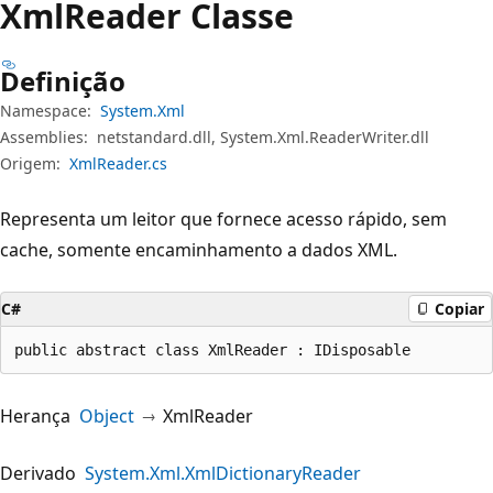
Xml
Reader Classe
Definição
Namespace:
System.Xml
Assemblies:
netstandard.dll, System.Xml.ReaderWriter.dll
Origem:
XmlReader.cs
Representa um leitor que fornece acesso rápido, sem
cache, somente encaminhamento a dados XML.
C#
Copiar
public abstract class XmlReader : IDisposable
Herança
Object
XmlReader
Derivado
System.Xml.XmlDictionaryReader