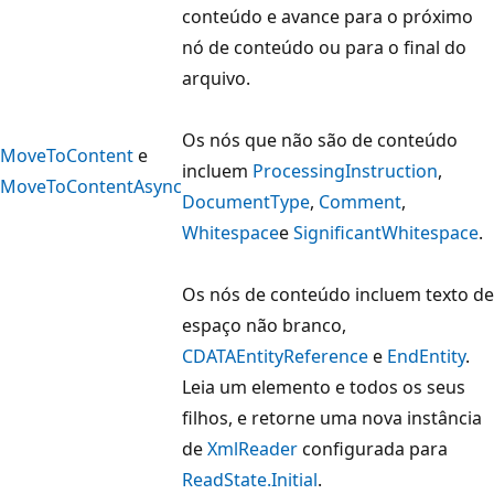
conteúdo e avance para o próximo
nó de conteúdo ou para o final do
arquivo.
Os nós que não são de conteúdo
MoveToContent
e
incluem
ProcessingInstruction
,
MoveToContentAsync
DocumentType
,
Comment
,
Whitespace
e
SignificantWhitespace
.
Os nós de conteúdo incluem texto de
espaço não branco,
CDATA
EntityReference
e
EndEntity
.
Leia um elemento e todos os seus
filhos, e retorne uma nova instância
de
XmlReader
configurada para
ReadState.Initial
.