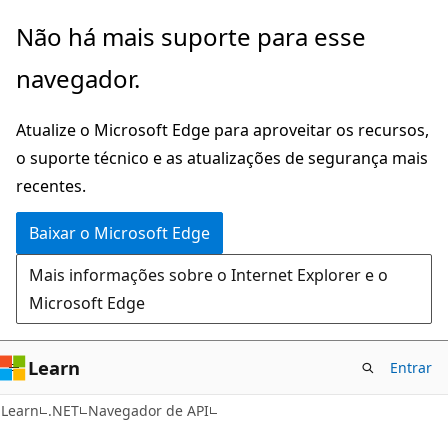
Pular
Ignore
Não há mais suporte para esse
para
e
navegador.
o
passe
conteúdo
para
Atualize o Microsoft Edge para aproveitar os recursos,
principal
a
o suporte técnico e as atualizações de segurança mais
navegação
recentes.
na
página
Baixar o Microsoft Edge
Mais informações sobre o Internet Explorer e o
Microsoft Edge
Learn
Entrar
C#
Learn
.NET
Navegador de API