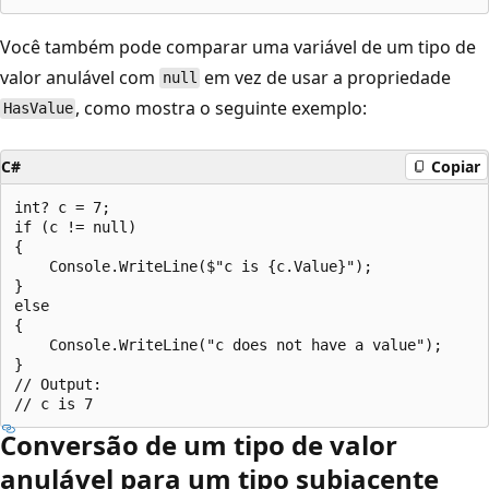
Você também pode comparar uma variável de um tipo de
valor anulável com
em vez de usar a propriedade
null
, como mostra o seguinte exemplo:
HasValue
C#
Copiar
int? c = 7;

if (c != null)

{

    Console.WriteLine($"c is {c.Value}");

}

else

{

    Console.WriteLine("c does not have a value");

}

// Output:

Conversão de um tipo de valor
anulável para um tipo subjacente