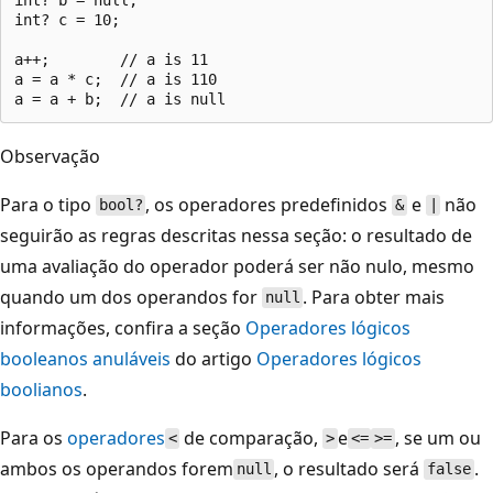
int? c = 10;

a++;        // a is 11

a = a * c;  // a is 110

Observação
Para o tipo
, os operadores predefinidos
e
não
bool?
&
|
seguirão as regras descritas nessa seção: o resultado de
uma avaliação do operador poderá ser não nulo, mesmo
quando um dos operandos for
. Para obter mais
null
informações, confira a seção
Operadores lógicos
booleanos anuláveis
do artigo
Operadores lógicos
boolianos
.
Para os
operadores
de comparação,
e
, se um ou
<
>
<=
>=
ambos os operandos forem
, o resultado será
.
null
false