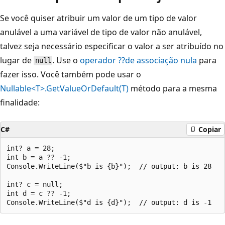
Se você quiser atribuir um valor de um tipo de valor
anulável a uma variável de tipo de valor não anulável,
talvez seja necessário especificar o valor a ser atribuído no
lugar de
. Use o
operador
??
de associação nula
para
null
fazer isso. Você também pode usar o
Nullable<T>.GetValueOrDefault(T)
método para a mesma
finalidade:
C#
Copiar
int? a = 28;

int b = a ?? -1;

Console.WriteLine($"b is {b}");  // output: b is 28

int? c = null;

int d = c ?? -1;
