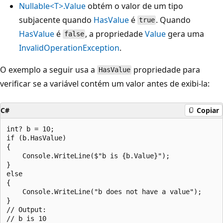
Nullable<T>.Value
obtém o valor de um tipo
subjacente quando
HasValue
é
. Quando
true
HasValue
é
, a propriedade
Value
gera uma
false
InvalidOperationException
.
O exemplo a seguir usa a
propriedade para
HasValue
verificar se a variável contém um valor antes de exibi-la:
C#
Copiar
int? b = 10;

if (b.HasValue)

{

    Console.WriteLine($"b is {b.Value}");

}

else

{

    Console.WriteLine("b does not have a value");

}

// Output:
