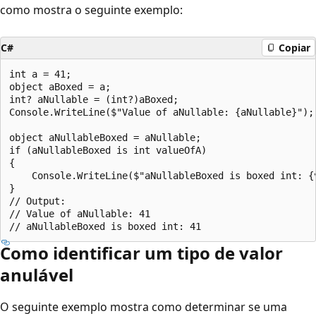
como mostra o seguinte exemplo:
C#
Copiar
int a = 41;

object aBoxed = a;

int? aNullable = (int?)aBoxed;

Console.WriteLine($"Value of aNullable: {aNullable}");

object aNullableBoxed = aNullable;

if (aNullableBoxed is int valueOfA)

{

    Console.WriteLine($"aNullableBoxed is boxed int: {v
}

// Output:

// Value of aNullable: 41

Como identificar um tipo de valor
anulável
O seguinte exemplo mostra como determinar se uma