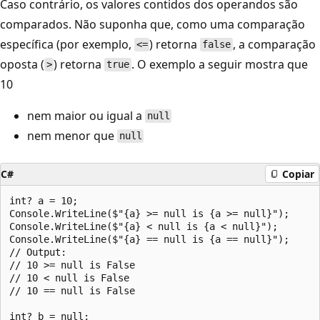
Caso contrário, os valores contidos dos operandos são
comparados. Não suponha que, como uma comparação
específica (por exemplo,
) retorna
, a comparação
<=
false
oposta (
) retorna
. O exemplo a seguir mostra que
>
true
10
nem maior ou igual a
null
nem menor que
null
C#
Copiar
int? a = 10;

Console.WriteLine($"{a} >= null is {a >= null}");

Console.WriteLine($"{a} < null is {a < null}");

Console.WriteLine($"{a} == null is {a == null}");

// Output:

// 10 >= null is False

// 10 < null is False

// 10 == null is False

int? b = null;
