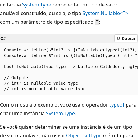
instância
System.Type
representa um tipo de valor
anulável construído, ou seja, o tipo
System.Nullable<T>
com um parâmetro de tipo especificado
:
T
C#
Copiar
Console.WriteLine($"int? is {(IsNullable(typeof(int?))
Console.WriteLine($"int is {(IsNullable(typeof(int)) ?
bool IsNullable(Type type) => Nullable.GetUnderlyingTyp
// Output:

// int? is nullable value type

Como mostra o exemplo, você usa o operador
typeof
para
criar uma instância
System.Type
.
Se você quiser determinar se uma instância é de um tipo
de valor anulável, não use o
Object.GetType
método para