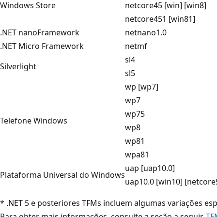
Windows Store
netcore45 [win] [win8]
netcore451 [win81]
.NET nanoFramework
netnano1.0
.NET Micro Framework
netmf
sl4
Silverlight
sl5
wp [wp7]
wp7
wp75
Telefone Windows
wp8
wp81
wpa81
uap [uap10.0]
Plataforma Universal do Windows
uap10.0 [win10] [netcore
* .NET 5 e posteriores TFMs incluem algumas variações esp
Para obter mais informações, consulte a seção a seguir,
TF