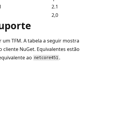
1
2.1
2,0
suporte
 um TFM. A tabela a seguir mostra
o cliente NuGet. Equivalentes estão
quivalente ao
.
netcore451