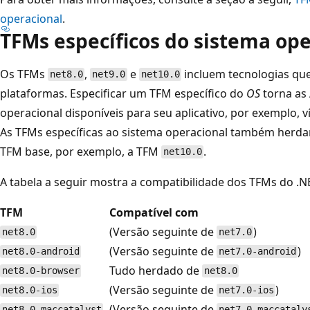
operacional
.
TFMs específicos do sistema ope
Os TFMs
,
e
incluem tecnologias qu
net8.0
net9.0
net10.0
plataformas. Especificar um TFM específico do
OS
torna as 
operacional disponíveis para seu aplicativo, por exemplo,
As TFMs específicas ao sistema operacional também herdam
TFM base, por exemplo, a TFM
.
net10.0
A tabela a seguir mostra a compatibilidade dos TFMs do .N
TFM
Compatível com
(Versão seguinte de
)
net8.0
net7.0
(Versão seguinte de
)
net8.0-android
net7.0-android
Tudo herdado de
net8.0-browser
net8.0
(Versão seguinte de
)
net8.0-ios
net7.0-ios
(Versão seguinte de
net8.0-maccatalyst
net7.0-maccataly