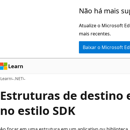
Pular
Não há mais su
para
o
Atualize o Microsoft E
conteúdo
mais recentes.
principal
Baixar o Microsoft E
Learn
Learn
.NET
Estruturas de destino
no estilo SDK
Ao focar em uma estrutura em um aplicativo ou biblioteca,