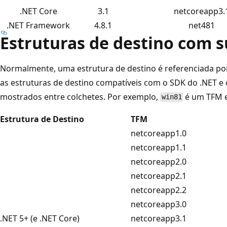
.NET Core
3.1
netcoreapp3.
.NET Framework
4.8.1
net481
Estruturas de destino com 
Normalmente, uma estrutura de destino é referenciada por
as estruturas de destino compatíveis com o SDK do .NET e 
mostrados entre colchetes. Por exemplo,
é um TFM e
win81
Estrutura de Destino
TFM
netcoreapp1.0
netcoreapp1.1
netcoreapp2.0
netcoreapp2.1
netcoreapp2.2
netcoreapp3.0
.NET 5+ (e .NET Core)
netcoreapp3.1