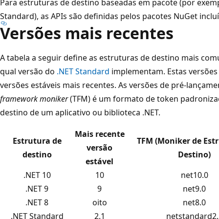
Para estruturas de destino baseadas em pacote (por exempl
Standard), as APIs são definidas pelos pacotes NuGet incluí
Versões mais recentes
A tabela a seguir define as estruturas de destino mais com
qual versão do
.NET Standard
implementam. Estas versões d
versões estáveis mais recentes. As versões de pré-lança
framework moniker
(TFM) é um formato de token padronizad
destino de um aplicativo ou biblioteca .NET.
Mais recente
Estrutura de
TFM (Moniker de Est
versão
destino
Destino)
estável
.NET 10
10
net10.0
.NET 9
9
net9.0
.NET 8
oito
net8.0
.NET Standard
2.1
netstandard2.