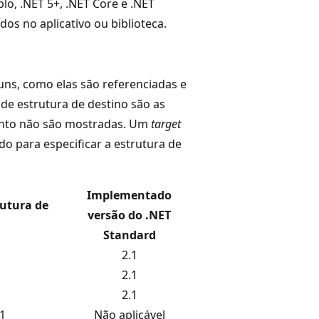
o, .NET 5+, .NET Core e .NET
dos no aplicativo ou biblioteca.
uns, como elas são referenciadas e
e estrutura de destino são as
mento não são mostradas. Um
target
o para especificar a estrutura de
Implementado
rutura de
versão do .NET
Standard
2.1
2.1
2.1
1
Não aplicável