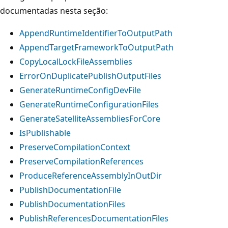
documentadas nesta seção:
AppendRuntimeIdentifierToOutputPath
AppendTargetFrameworkToOutputPath
CopyLocalLockFileAssemblies
ErrorOnDuplicatePublishOutputFiles
GenerateRuntimeConfigDevFile
GenerateRuntimeConfigurationFiles
GenerateSatelliteAssembliesForCore
IsPublishable
PreserveCompilationContext
PreserveCompilationReferences
ProduceReferenceAssemblyInOutDir
PublishDocumentationFile
PublishDocumentationFiles
PublishReferencesDocumentationFiles