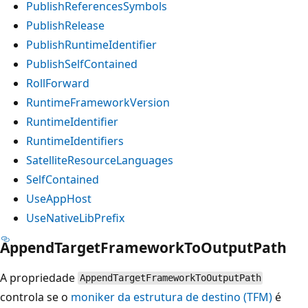
PublishReferencesSymbols
PublishRelease
PublishRuntimeIdentifier
PublishSelfContained
RollForward
RuntimeFrameworkVersion
RuntimeIdentifier
RuntimeIdentifiers
SatelliteResourceLanguages
SelfContained
UseAppHost
UseNativeLibPrefix
AppendTargetFrameworkToOutputPath
A propriedade
AppendTargetFrameworkToOutputPath
controla se o
moniker da estrutura de destino (TFM)
é