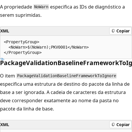
A propriedade
especifica as IDs de diagnóstico a
NoWarn
serem suprimidas.
XML
Copiar
<PropertyGroup>

  <NoWarn>$(NoWarn);PKV0001</NoWarn>

PackageValidationBaselineFrameworkToI
O item
PackageValidationBaselineFrameworkToIgnore
especifica uma estrutura de destino do pacote da linha de
base a ser ignorada. A cadeia de caracteres da estrutura
deve corresponder exatamente ao nome da pasta no
pacote da linha de base.
XML
Copiar