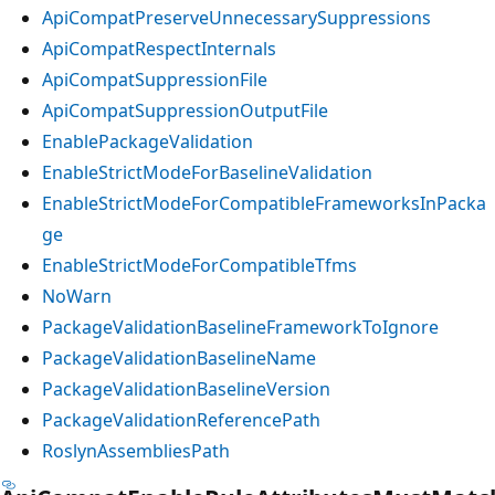
ApiCompatPreserveUnnecessarySuppressions
ApiCompatRespectInternals
ApiCompatSuppressionFile
ApiCompatSuppressionOutputFile
EnablePackageValidation
EnableStrictModeForBaselineValidation
EnableStrictModeForCompatibleFrameworksInPacka
ge
EnableStrictModeForCompatibleTfms
NoWarn
PackageValidationBaselineFrameworkToIgnore
PackageValidationBaselineName
PackageValidationBaselineVersion
PackageValidationReferencePath
RoslynAssembliesPath