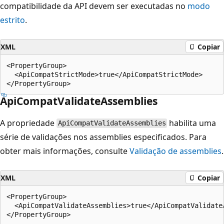
compatibilidade da API devem ser executadas no
modo
estrito
.
XML
Copiar
<PropertyGroup>

  <ApiCompatStrictMode>true</ApiCompatStrictMode>

ApiCompatValidateAssemblies
A propriedade
habilita uma
ApiCompatValidateAssemblies
série de validações nos assemblies especificados. Para
obter mais informações, consulte
Validação de assemblies
.
XML
Copiar
<PropertyGroup>

  <ApiCompatValidateAssemblies>true</ApiCompatValidateA