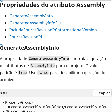
Propriedades do atributo Assembly
GenerateAssemblyInfo
GeneratedAssemblyInfoFile
IncludeSourceRevisionInInformationalVersion
SourceRevisionId
GenerateAssemblyInfo
A propriedade
controla a geração
GenerateAssemblyInfo
de atributos de
para o projeto. O valor
AssemblyInfo
padrão é
. Use
para desabilitar a geração do
true
false
arquivo:
XML
Copiar
<PropertyGroup>

  <GenerateAssemblyInfo>false</GenerateAssemblyInfo>
