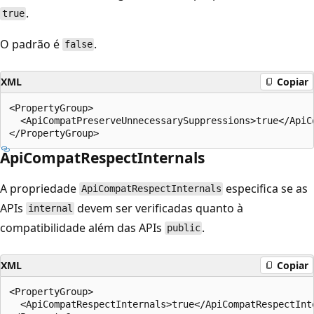
.
true
O padrão é
.
false
XML
Copiar
<PropertyGroup>

  <ApiCompatPreserveUnnecessarySuppressions>true</ApiC
ApiCompatRespectInternals
A propriedade
especifica se as
ApiCompatRespectInternals
APIs
devem ser verificadas quanto à
internal
compatibilidade além das APIs
.
public
XML
Copiar
<PropertyGroup>

  <ApiCompatRespectInternals>true</ApiCompatRespectInte