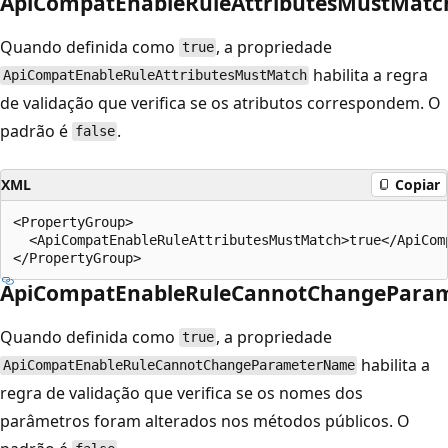
ApiCompatEnableRuleAttributesMustMatc
Quando definida como
, a propriedade
true
habilita a regra
ApiCompatEnableRuleAttributesMustMatch
de validação que verifica se os atributos correspondem. O
padrão é
.
false
XML
Copiar
<PropertyGroup>

  <ApiCompatEnableRuleAttributesMustMatch>true</ApiComp
ApiCompatEnableRuleCannotChangePara
Quando definida como
, a propriedade
true
habilita a
ApiCompatEnableRuleCannotChangeParameterName
regra de validação que verifica se os nomes dos
parâmetros foram alterados nos métodos públicos. O