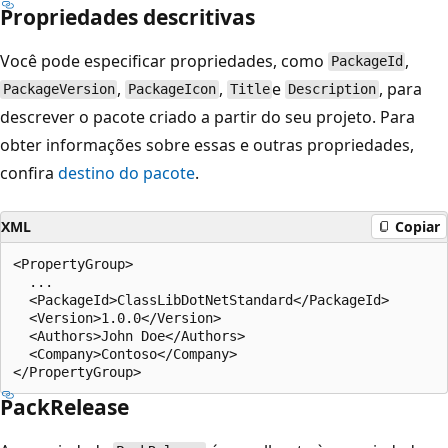
Propriedades descritivas
Você pode especificar propriedades, como
,
PackageId
,
,
e
, para
PackageVersion
PackageIcon
Title
Description
descrever o pacote criado a partir do seu projeto. Para
obter informações sobre essas e outras propriedades,
confira
destino do pacote
.
XML
Copiar
<PropertyGroup>

  ...

  <PackageId>ClassLibDotNetStandard</PackageId>

  <Version>1.0.0</Version>

  <Authors>John Doe</Authors>

  <Company>Contoso</Company>

PackRelease