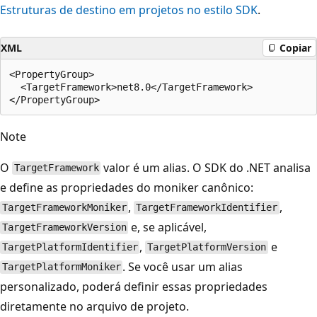
Estruturas de destino em projetos no estilo SDK
.
XML
Copiar
<PropertyGroup>

  <TargetFramework>net8.0</TargetFramework>

Note
O
valor é um alias. O SDK do .NET analisa
TargetFramework
e define as propriedades do moniker canônico:
,
,
TargetFrameworkMoniker
TargetFrameworkIdentifier
e, se aplicável,
TargetFrameworkVersion
,
e
TargetPlatformIdentifier
TargetPlatformVersion
. Se você usar um alias
TargetPlatformMoniker
personalizado, poderá definir essas propriedades
diretamente no arquivo de projeto.