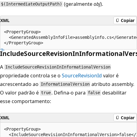
(geralmente
obj
).
$(IntermediateOutputPath)
XML
Copiar
<PropertyGroup>

  <GeneratedAssemblyInfoFile>assemblyinfo.cs</Generated
IncludeSourceRevisionInInformationalVer
A
IncludeSourceRevisionInInformationalVersion
propriedade controla se o
SourceRevisionId
valor é
acrescentado ao
atributo assembly.
InformationalVersion
O valor padrão é
. Defina-o para
desabilitar
true
false
esse comportamento:
XML
Copiar
<PropertyGroup>

  <IncludeSourceRevisionInInformationalVersion>false</