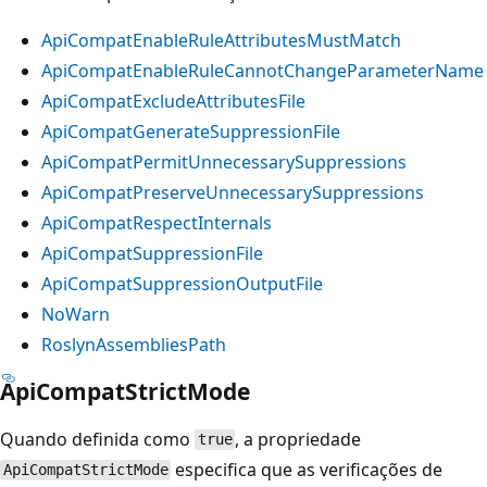
ApiCompatEnableRuleAttributesMustMatch
ApiCompatEnableRuleCannotChangeParameterName
ApiCompatExcludeAttributesFile
ApiCompatGenerateSuppressionFile
ApiCompatPermitUnnecessarySuppressions
ApiCompatPreserveUnnecessarySuppressions
ApiCompatRespectInternals
ApiCompatSuppressionFile
ApiCompatSuppressionOutputFile
NoWarn
RoslynAssembliesPath
ApiCompatStrictMode
Quando definida como
, a propriedade
true
especifica que as verificações de
ApiCompatStrictMode