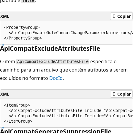
padrão é
.
false
XML
Copiar
<PropertyGroup>

  <ApiCompatEnableRuleCannotChangeParameterName>true</
ApiCompatExcludeAttributesFile
O item
especifica o
ApiCompatExcludeAttributesFile
caminho para um arquivo que contém atributos a serem
excluídos no formato
DocId
.
XML
Copiar
<ItemGroup>

  <ApiCompatExcludeAttributesFile Include="ApiCompatExc
  <ApiCompatExcludeAttributesFile Include="ApiCompatBas
ApiCompatGenerateSuppressionFile