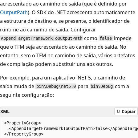
acrescentado ao caminho de saída (que é definido por
OutputPath
). O SDK do .NET acrescenta automaticamente
a estrutura de destino e, se presente, o identificador de
runtime ao caminho de saída. Configurar
como
impede
AppendTargetFrameworkToOutputPath
false
que o TFM seja acrescentado ao caminho de saída. No
entanto, sem o TFM no caminho de saída, vários artefatos
de compilação podem substituir uns aos outros.
Por exemplo, para um aplicativo .NET 5, o caminho de
saída muda de
para
com a
bin\Debug\net5.0
bin\Debug
seguinte configuração:
XML
Copiar
<PropertyGroup>

  <AppendTargetFrameworkToOutputPath>false</AppendTarge